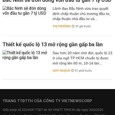
Bắc Ninh sẽ đón dòng vốn đầu tư gần 7 tỷ USD
Lãnh đạo Bắc Ninh vừa trao quyết
định chấp thuận chủ trương đầu tư,
chấp thuận nhà đầu tư và...
THỊ TRƯỜNG
01 giờ trước
Thiết kế quốc lộ 13 mở rộng gần gấp ba lần
Sau hơn 20 năm chờ đợi, quốc lộ 13
ở cửa ngõ TP HCM chuẩn bị được
mở rộng lên 60 m, 10-14 làn...
QUY HOẠCH
01 phút trước
TRANG TTĐTTH CỦA CÔNG TY VIETNEWSCORP
Giấy phép số 3324/GP-TTĐT do Sở VH&TT TPHCM cấp ngày 20/3/2026