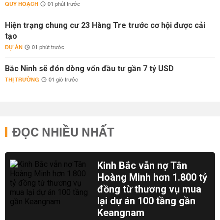
QUY HOẠCH
01 phút trước
Hiện trạng chung cư 23 Hàng Tre trước cơ hội được cải
tạo
DỰ ÁN
01 phút trước
Bắc Ninh sẽ đón dòng vốn đầu tư gần 7 tỷ USD
THỊ TRƯỜNG
01 giờ trước
ĐỌC NHIỀU NHẤT
Kinh Bắc vẫn nợ Tân
Hoàng Minh hơn 1.800 tỷ
đồng từ thương vụ mua
lại dự án 100 tầng gần
Keangnam