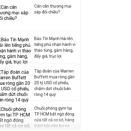
Cán cân thương mại
sắp đổi chiều?
Bảo Tín Mạnh Hải lên
tiếng phủ nhận hành vi
thao túng, găm hàng,
đẩy giá, trục lợi
Tập đoàn của Warren
Buffett mua ròng gần
20 tỷ USD cổ phiếu,
chấm dứt chuỗi bán
ròng 14 quý
Chuỗi phòng gym tại
TP HCM bất ngờ đóng
cửa tất cả cơ sở, hàng
trăm hội viên bơ vơ