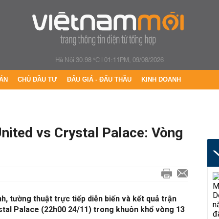
Hà Nội 30.98 °C
|
01:11PM, 09/08/2026
ÁN
CHỦ ĐẦU TƯ
ĐẤU GIÁ - ĐẤU THẦU
KINH DOANH
nited vs Crystal Palace: Vòng
h, tường thuật trực tiếp diễn biến và kết quả trận
tal Palace (22h00 24/11) trong khuôn khổ vòng 13