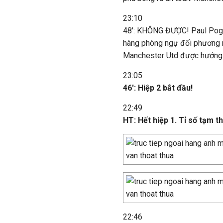
23:10
48': KHÔNG ĐƯỢC! Paul Pogb
hàng phòng ngự đối phương n
Manchester Utd được hưởng 
23:05
46': Hiệp 2 bắt đầu!
22:49
HT: Hết hiệp 1. Tỉ số tạm thờ
22:46