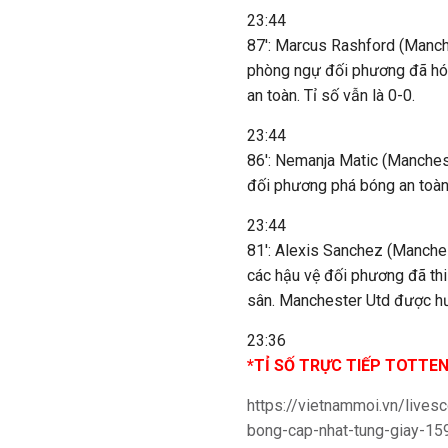
23:44
87': Marcus Rashford (Manch
phòng ngự đối phương đã hóa
an toàn. Tỉ số vẫn là 0-0.
23:44
86': Nemanja Matic (Manches
đối phương phá bóng an toàn
23:44
81': Alexis Sanchez (Manche
các hậu vệ đối phương đã thi
sân. Manchester Utd được h
23:36
*TỈ SỐ TRỰC TIẾP TOTTE
https://vietnammoi.vn/lives
bong-cap-nhat-tung-giay-15