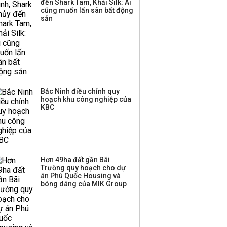
đến Shark Tam, Khải Silk: Ai
thương mại hàng đầu?
cũng muốn lấn sân bất động
sản
Bắc Ninh điều chỉnh quy
hoạch khu công nghiệp của
KBC
Hơn 49ha đất gần Bãi
Trường quy hoạch cho dự
án Phú Quốc Housing và
bóng dáng của MIK Group