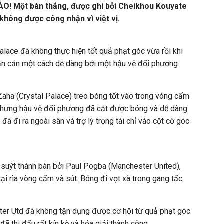
O! Một bàn thắng, được ghi bởi Cheikhou Kouyate
không được công nhận vì việt vị.
ace đã không thực hiện tốt quả phạt góc vừa rồi khi
n cản một cách dễ dàng bởi một hậu vệ đối phương.
aha (Crystal Palace) treo bóng tốt vào trong vòng cấm
nhưng hậu vệ đối phương đã cắt được bóng và dễ dàng
đã đi ra ngoài sân và trợ lý trọng tài chỉ vào cột cờ góc
suýt thành bàn bởi Paul Pogba (Manchester United),
i rìa vòng cấm và sút. Bóng đi vọt xà trong gang tấc.
r Utd đã không tận dụng được cơ hội từ quả phạt góc.
 thi đấu rất kín kẽ và hóa giải thành công.