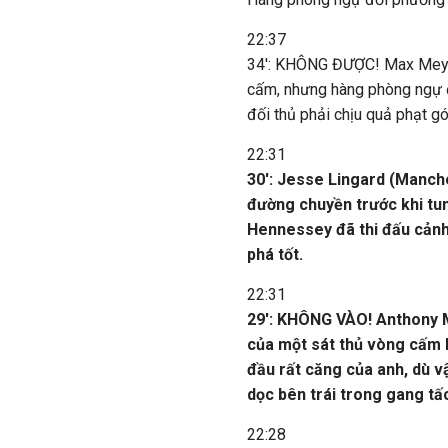
22:37
34': KHÔNG ĐƯỢC! Max Meyer
cấm, nhưng hàng phòng ngự đ
đối thủ phải chịu quả phạt gó
22:31
30': Jesse Lingard (Manch
đường chuyền trước khi tun
Hennessey đã thi đấu cảnh 
phá tốt.
22:31
29': KHÔNG VÀO! Anthony M
của một sát thủ vòng cấm 
đầu rất căng của anh, dù v
dọc bên trái trong gang tấ
22:28