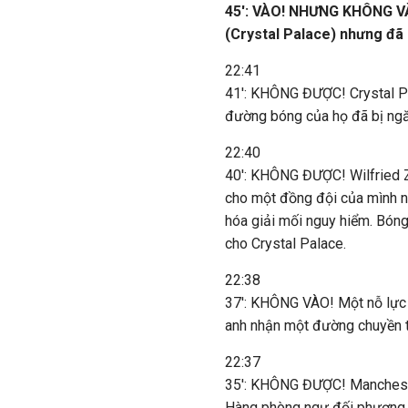
45': VÀO! NHƯNG KHÔNG VÀ
(Crystal Palace) nhưng đã 
22:41
41': KHÔNG ĐƯỢC! Crystal Pal
đường bóng của họ đã bị ngă
22:40
40': KHÔNG ĐƯỢC! Wilfried Z
cho một đồng đội của mình 
hóa giải mối nguy hiểm. Bóng 
cho Crystal Palace.
22:38
37': KHÔNG VÀO! Một nỗ lực 
anh nhận một đường chuyền tạ
22:37
35': KHÔNG ĐƯỢC! Mancheste
Hàng phòng ngự đối phương đã