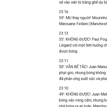
sẽ vào sân từ băng ghế dự bị
23:16
59': MU thay người! Mourinho
Marouane Fellaini (Mancheste
23:13
55': KHÔNG ĐƯỢC! Paul Pogb
Lingard với một tình huống 
được bóng.
23:11
50': VẪN BẾ TẮC! Juan Manue
phạt góc, nhưng bóng không 
đã phản ứng xuất sắc và phá
23:10
49': KHÔNG ĐƯỢC! Juan Mata 
bóng vào vòng cấm, nhưng bó
phá bóng ra an toàn. Manche