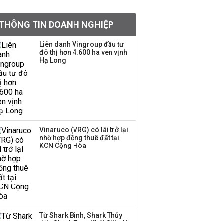
Chân dung ông chủ kín
THÔNG TIN DOANH NGHIỆP
tiếng đứng sau tiệm
vàng Mi Hồng: Từ phụ
Liên danh Vingroup đầu tư
xe, sửa đồ điện tử cũ
đô thị hơn 4.600 ha ven vịnh
đến gây dựng thương
Hạ Long
hiệu hơn 35 năm tuổi
SSI Research chỉ ra hai
yếu tố quyết định động
lực tăng trưởng nửa
cuối năm
Vinaruco (VRG) có lãi trở lại
nhờ hợp đồng thuê đất tại
PNJ công bố thông tin
KCN Cộng Hòa
bất thường liên quan
đến vấn đề nộp thuế
Ông Trump sắp có
quyền tùy ý áp thuế
Từ Shark Bình, Shark Thủy
100% lên những đối tác