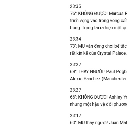
23:35
76': KHÔNG ĐƯỢC! Marcus Ra
triển vọng vào trong vòng c
bóng. Trọng tài ra hiệu một 
23:34
73': MU vẫn đang chơi bế tắc
rất kín kẽ của Crystal Palace.
23:27
68': THAY NGƯỜI! Paul Pogba
Alexis Sanchez (Manchester 
23:27
66': KHÔNG ĐƯỢC! Ashley Yo
nhưng một hậu vệ đối phương
23:17
60': MU thay người! Juan Ma