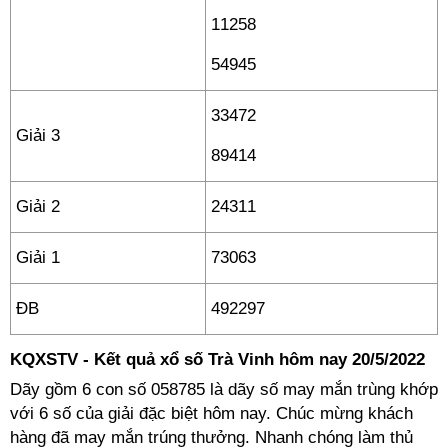
11258
54945
33472
Giải 3
89414
Giải 2
24311
Giải 1
73063
ĐB
492297
KQXSTV - Kết quả xổ số Trà Vinh hôm nay 20/5/2022
Dãy gồm 6 con số 058785 là dãy số may mắn trùng khớp
với 6 số của giải đặc biệt hôm nay. Chúc mừng khách
hàng đã may mắn trúng thưởng. Nhanh chóng làm thủ