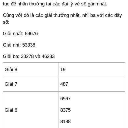
tục để nhận thưởng tại các đại lý vé số gần nhất.
Cùng với đó là các giải thưởng nhất, nhì ba với các dãy
số:
Giải nhất: 89676
Giải nhì: 53338
Giải ba: 33278 và 46283
Giải 8
19
Giải 7
487
6567
Giải 6
8375
8188