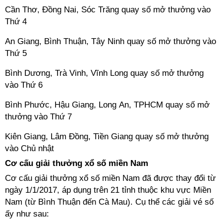
Cần Thơ, Đồng Nai, Sóc Trăng quay số mở thưởng vào
Thứ 4
An Giang, Bình Thuận, Tây Ninh quay số mở thưởng vào
Thứ 5
Bình Dương, Trà Vinh, Vĩnh Long quay số mở thưởng
vào Thứ 6
Bình Phước, Hậu Giang, Long An, TPHCM quay số mở
thưởng vào Thứ 7
Kiên Giang, Lâm Đồng, Tiền Giang quay số mở thưởng
vào Chủ nhật
Cơ cấu giải thưởng xổ số miền Nam
Cơ cấu giải thưởng xổ số miền Nam đã được thay đổi từ
ngày 1/1/2017, áp dụng trên 21 tỉnh thuộc khu vực Miền
Nam (từ Bình Thuận đến Cà Mau). Cụ thể các giải vé số
ấy như sau: