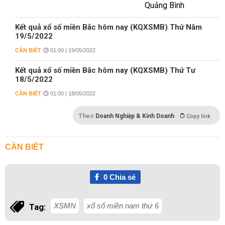
Kết quả xổ số miền Bắc hôm nay (KQXSMB) Thứ Năm
19/5/2022
CẦN BIẾT
01:00 | 19/05/2022
Kết quả xổ số miền Bắc hôm nay (KQXSMB) Thứ Tư
18/5/2022
CẦN BIẾT
01:00 | 18/05/2022
Theo
Doanh Nghiệp & Kinh Doanh
Copy link
CẦN BIẾT
0
Chia sẻ
XSMN
xổ số miền nam thứ 6
Tag: