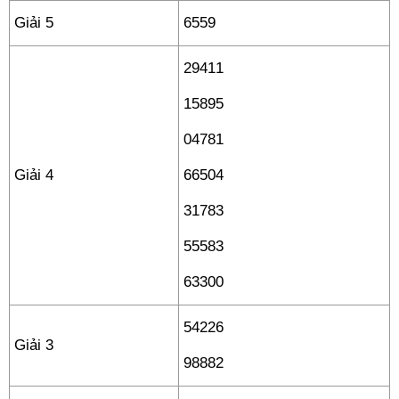
Giải 5
6559
29411
15895
04781
Giải 4
66504
31783
55583
63300
54226
Giải 3
98882