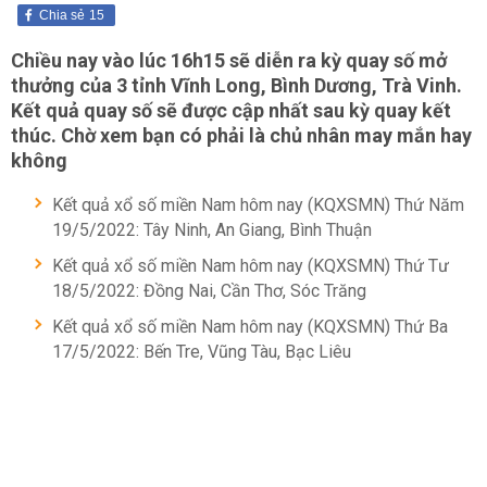
Chia sẻ
15
Chiều nay vào lúc 16h15 sẽ diễn ra kỳ quay số mở
thưởng của 3 tỉnh Vĩnh Long, Bình Dương, Trà Vinh.
Kết quả quay số sẽ được cập nhất sau kỳ quay kết
thúc. Chờ xem bạn có phải là chủ nhân may mắn hay
không
Kết quả xổ số miền Nam hôm nay (KQXSMN) Thứ Năm
19/5/2022: Tây Ninh, An Giang, Bình Thuận
Kết quả xổ số miền Nam hôm nay (KQXSMN) Thứ Tư
18/5/2022: Đồng Nai, Cần Thơ, Sóc Trăng
Kết quả xổ số miền Nam hôm nay (KQXSMN) Thứ Ba
17/5/2022: Bến Tre, Vũng Tàu, Bạc Liêu