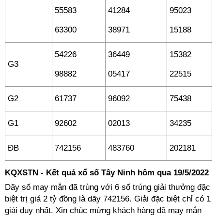
55583
41284
95023
63300
38971
15188
54226
36449
15382
G3
98882
05417
22515
G2
61737
96092
75438
G1
92602
02013
34235
ĐB
742156
483760
202181
KQXSTN - Kết quả xổ số Tây Ninh hôm qua 19/5/2022
Dãy số may mắn đã trùng với 6 số trúng giải thưởng đặc
biệt trị giá 2 tỷ đồng là dãy 742156. Giải đặc biệt chỉ có 1
giải duy nhất. Xin chúc mừng khách hàng đã may mắn