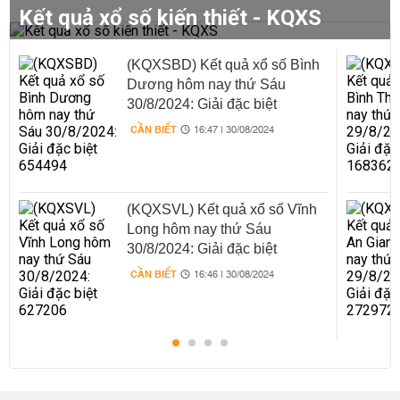
Kết quả xổ số kiến thiết - KQXS
(KQXSBD) Kết quả xổ số Bình
Dương hôm nay thứ Sáu
30/8/2024: Giải đặc biệt
654494
CẦN BIẾT
16:47 | 30/08/2024
(KQXSVL) Kết quả xổ số Vĩnh
Long hôm nay thứ Sáu
30/8/2024: Giải đặc biệt
627206
CẦN BIẾT
16:46 | 30/08/2024