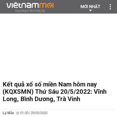
MỚI NHẤT
Kết quả xổ số miền Nam hôm nay
(KQXSMN) Thứ Sáu 20/5/2022: Vĩnh
Long, Bình Dương, Trà Vinh
Lý Mẫn
01:00 | 20/05/2022