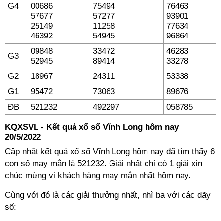
G4
00686
75494
76463
57677
57277
93901
25149
11258
77634
46392
54945
96864
09848
33472
46283
G3
52945
89414
33278
G2
18967
24311
53338
G1
95472
73063
89676
ĐB
521232
492297
058785
KQXSVL - Kết quả xổ số Vĩnh Long hôm nay
20/5/2022
Cập nhật kết quả xổ số Vĩnh Long hôm nay đã tìm thấy 6
con số may mắn là 521232. Giải nhất chỉ có 1 giải xin
chúc mừng vị khách hàng may mắn nhất hôm nay.
Cùng với đó là các giải thưởng nhất, nhì ba với các dãy
số: