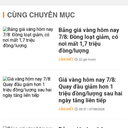
CÙNG CHUYÊN MỤC
Bảng giá vàng hôm nay
7/8: Đồng loạt giảm, có
nơi mất 1,7 triệu
đồng/lượng
CẦN BIẾT
22 giờ trước
Giá vàng hôm nay 7/8:
Quay đầu giảm hơn 1
triệu đồng/lượng sau hai
ngày tăng liên tiếp
CẦN BIẾT
09:37 | 07/08/2026