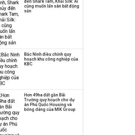
đến Shark Tam, Khải Silk: Ai
Huấn Hoa Hồng bỗng
cũng muốn lấn sân bất động
dưng ‘biến mất’, một
sản
công ty khác đã giải thể
Bắc Ninh điều chỉnh quy
hoạch khu công nghiệp của
KBC
Hơn 49ha đất gần Bãi
Trường quy hoạch cho dự
án Phú Quốc Housing và
bóng dáng của MIK Group