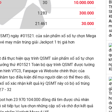
30
10.000.000
1.283
300.000
21.461
30.000
QSMT) ngày #01521. của sản phẩm xổ số tự chọn Mega
 vé may mắn trúng giải Jackpot 1 trị giá hơn
t đã thực hiện quy trình QSMT sản phẩm xổ số tự chọn
ưởng thứ #01521 Toàn bộ quy trình QSMT được tường
uyền hình VTC3, Fanpage và Website chính thức của
) nhằm tạo điều kiện để mọi người dân có thể theo dõi,
 xổ số xác nhận kết quả kỳ QSMT này có bộ số trúng
27 - 32
ckpot hơn 23.970.104.000 đồng đã tìm được chủ nhân
 sẽ tiếp tục lựa chọn những cặp số và chờ đợi kết quả