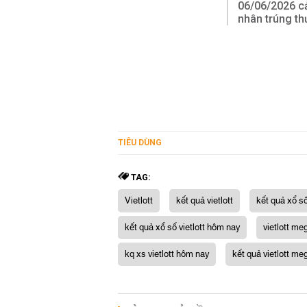
06/06/2026 cả
nhân trúng t
TIÊU DÙNG
TAG:
Vietlott
kết quả vietlott
kết quả xổ số
kết quả xổ số vietlott hôm nay
vietlott me
kq xs vietlott hôm nay
kết quả vietlott me