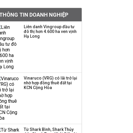
khoản
THÔNG TIN DOANH NGHIỆP
Sau nhịp điều chỉnh
mạnh, CTCK nhìn thấy
Liên danh Vingroup đầu tư
cơ hội ở nhóm cổ phiếu
đô thị hơn 4.600 ha ven vịnh
nào?
Hạ Long
Một thương hiệu thời
trang Việt đóng cửa
sau 5 năm hoạt động,
thanh lý toàn bộ cửa
hàng
Vinaruco (VRG) có lãi trở lại
nhờ hợp đồng thuê đất tại
TOP 10 ngân hàng lãi
KCN Cộng Hòa
lớn nhất từ kinh doanh
ngoại hối nửa đầu năm
2026: Vietcombank
quán quân, ACB dẫn
đầu nhóm tư nhân
Từ Shark Bình, Shark Thủy
Công ty 100 tỷ của