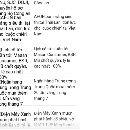
Công an
AEON bán mảng siêu
thị tại Thái Lan, dồn lực
cho ‘cuộc chiến’ tại Việt
Nam
Lịch cổ tức tuần tới:
Masan Consumer, BSR,
MB chốt quyền, tỷ lệ
cao nhất 100%
Ngân hàng Trung ương
Trung Quốc mua thêm
20 tấn vàng trong
tháng 7
Điện Máy Xanh muốn
phát hành cổ phiếu với
tỷ lệ 1:1 để tăng thanh