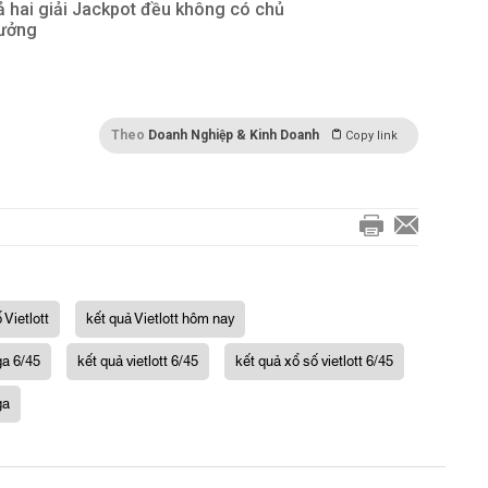
 hai giải Jackpot đều không có chủ
hưởng
Theo
Doanh Nghiệp & Kinh Doanh
Copy link
 Vietlott
kết quả Vietlott hôm nay
ga 6/45
kết quả vietlott 6/45
kết quả xổ số vietlott 6/45
ga