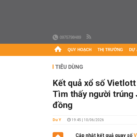
0975798489
QUY HOẠCH
THỊ TRƯỜNG
DỰ 
TIÊU DÙNG
Kết quả xổ số Vietlo
Tìm thấy người trúng J
đồng
Du Y
19:45 | 10/06/2026
Cập nhật kết quả quay số
V