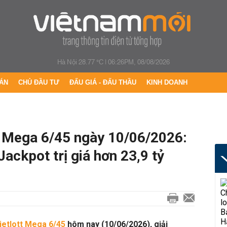
Hà Nội 28.77 °C
|
06:26PM, 08/08/2026
ÁN
CHỦ ĐẦU TƯ
ĐẤU GIÁ - ĐẤU THẦU
KINH DOANH
tt Mega 6/45 ngày 10/06/2026:
ackpot trị giá hơn 23,9 tỷ
ietlott Mega 6/45
hôm nay (10/06/2026), giải