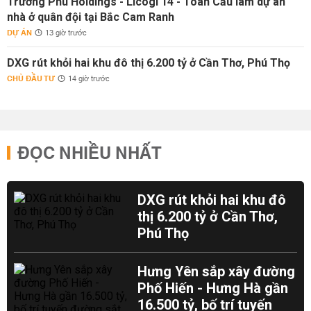
Trường Phú Holdings - Licogi 14 - Toàn Cầu làm dự án
nhà ở quân đội tại Bắc Cam Ranh
DỰ ÁN
13 giờ trước
DXG rút khỏi hai khu đô thị 6.200 tỷ ở Cần Thơ, Phú Thọ
CHỦ ĐẦU TƯ
14 giờ trước
ĐỌC NHIỀU NHẤT
DXG rút khỏi hai khu đô
thị 6.200 tỷ ở Cần Thơ,
Phú Thọ
Hưng Yên sắp xây đường
Phố Hiến - Hưng Hà gần
16.500 tỷ, bố trí tuyến