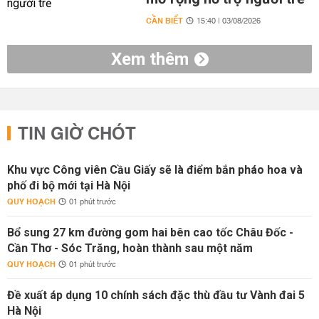
CẦN BIẾT
15:40 | 03/08/2026
Xem thêm
TIN GIỜ CHÓT
Khu vực Công viên Cầu Giấy sẽ là điểm bắn pháo hoa và
phố đi bộ mới tại Hà Nội
QUY HOẠCH
01 phút trước
Bổ sung 27 km đường gom hai bên cao tốc Châu Đốc -
Cần Thơ - Sóc Trăng, hoàn thành sau một năm
QUY HOẠCH
01 phút trước
Đề xuất áp dụng 10 chính sách đặc thù đầu tư Vành đai 5
Hà Nội