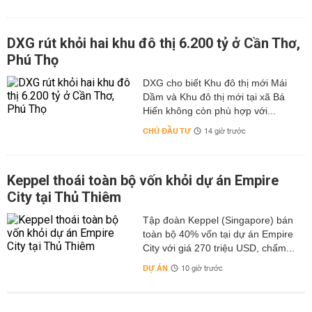
DXG rút khỏi hai khu đô thị 6.200 tỷ ở Cần Thơ,
Phú Thọ
DXG cho biết Khu đô thị mới Mái
Dầm và Khu đô thị mới tại xã Bá
Hiến không còn phù hợp với...
CHỦ ĐẦU TƯ
14 giờ trước
Keppel thoái toàn bộ vốn khỏi dự án Empire
City tại Thủ Thiêm
Tập đoàn Keppel (Singapore) bán
toàn bộ 40% vốn tại dự án Empire
City với giá 270 triệu USD, chấm...
DỰ ÁN
10 giờ trước