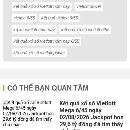
kết quả xổ số vietlott hôm nay
vietlott power
vietlott 6/55
kết quả vietlott 6/55
kq xs vietlott hôm nay
kết quả xổ số vietlott 6/55
kết quả xổ số vietlott hôm nay 6/55
kết quả xổ số vietlott power
CÓ THỂ BẠN QUAN TÂM
Kết quả xổ số Vietlott
Mega 6/45 ngày
02/08/2026 Jackpot hơn
29,6 tỷ đồng đã tìm thấy