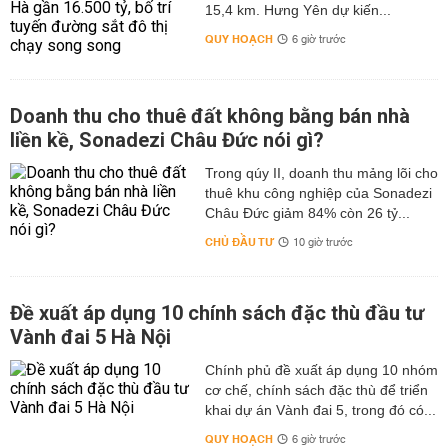
15,4 km. Hưng Yên dự kiến...
QUY HOẠCH
6 giờ trước
Doanh thu cho thuê đất không bằng bán nhà
liền kề, Sonadezi Châu Đức nói gì?
Trong qúy II, doanh thu mảng lõi cho
thuê khu công nghiệp của Sonadezi
Châu Đức giảm 84% còn 26 tỷ...
CHỦ ĐẦU TƯ
10 giờ trước
Đề xuất áp dụng 10 chính sách đặc thù đầu tư
Vành đai 5 Hà Nội
Chính phủ đề xuất áp dụng 10 nhóm
cơ chế, chính sách đặc thù để triển
khai dự án Vành đai 5, trong đó có...
QUY HOẠCH
6 giờ trước