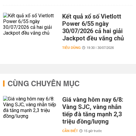
Kết quả xổ số Vietlott
Power 6/55 ngày
30/07/2026 cả hai giải
Jackpot đều vắng chủ
TIÊU DÙNG
19:30 | 30/07/2026
CÙNG CHUYÊN MỤC
Giá vàng hôm nay 6/8:
Vàng SJC, vàng nhẫn
tiếp đà tăng mạnh 2,3
triệu đồng/lượng
CẦN BIẾT
15 giờ trước