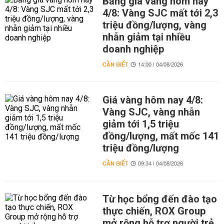
Bảng giá vàng hôm nay
4/8: Vàng SJC mất tới 2,3
triệu đồng/lượng, vàng
nhẫn giảm tại nhiều
doanh nghiệp
CẦN BIẾT
14:00 | 04/08/2026
Giá vàng hôm nay 4/8:
Vàng SJC, vàng nhẫn
giảm tới 1,5 triệu
đồng/lượng, mất mốc 141
triệu đồng/lượng
CẦN BIẾT
09:34 | 04/08/2026
Từ học bổng đến đào tạo
thực chiến, ROX Group
mở rộng hỗ trợ người trẻ