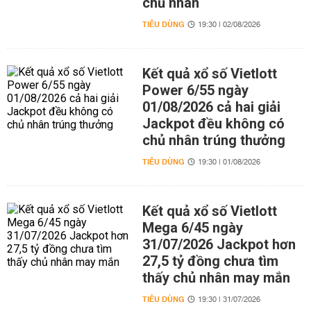
chủ nhân
TIÊU DÙNG
19:30 | 02/08/2026
Kết quả xổ số Vietlott
Power 6/55 ngày
01/08/2026 cả hai giải
Jackpot đều không có
chủ nhân trúng thưởng
TIÊU DÙNG
19:30 | 01/08/2026
Kết quả xổ số Vietlott
Mega 6/45 ngày
31/07/2026 Jackpot hơn
27,5 tỷ đồng chưa tìm
thấy chủ nhân may mắn
TIÊU DÙNG
19:30 | 31/07/2026