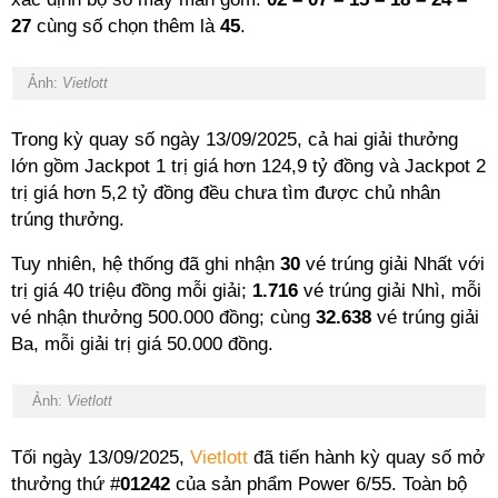
27
cùng số chọn thêm là
45
.
Ảnh:
Vietlott
Trong kỳ quay số ngày 13/09/2025, cả hai giải thưởng
lớn gồm Jackpot 1 trị giá hơn 124,9 tỷ đồng và Jackpot 2
trị giá hơn 5,2 tỷ đồng đều chưa tìm được chủ nhân
trúng thưởng.
Tuy nhiên, hệ thống đã ghi nhận
30
vé trúng giải Nhất với
trị giá 40 triệu đồng mỗi giải;
1.716
vé trúng giải Nhì, mỗi
vé nhận thưởng 500.000 đồng; cùng
32.638
vé trúng giải
Ba, mỗi giải trị giá 50.000 đồng.
Ảnh:
Vietlott
Tối ngày 13/09/2025,
Vietlott
đã tiến hành kỳ quay số mở
thưởng thứ #
01242
của sản phẩm Power 6/55. Toàn bộ