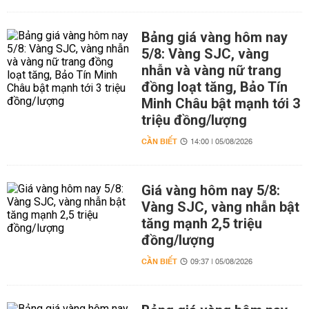
Bảng giá vàng hôm nay
5/8: Vàng SJC, vàng
nhẫn và vàng nữ trang
đồng loạt tăng, Bảo Tín
Minh Châu bật mạnh tới 3
triệu đồng/lượng
CẦN BIẾT
14:00 | 05/08/2026
Giá vàng hôm nay 5/8:
Vàng SJC, vàng nhẫn bật
tăng mạnh 2,5 triệu
đồng/lượng
CẦN BIẾT
09:37 | 05/08/2026