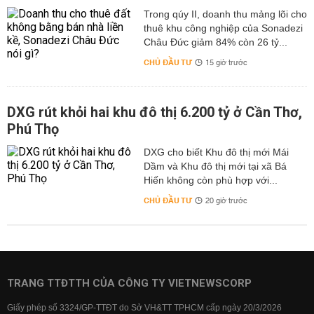
Trong qúy II, doanh thu mảng lõi cho
thuê khu công nghiệp của Sonadezi
Châu Đức giảm 84% còn 26 tỷ...
CHỦ ĐẦU TƯ
15 giờ trước
DXG rút khỏi hai khu đô thị 6.200 tỷ ở Cần Thơ,
Phú Thọ
DXG cho biết Khu đô thị mới Mái
Dầm và Khu đô thị mới tại xã Bá
Hiến không còn phù hợp với...
CHỦ ĐẦU TƯ
20 giờ trước
TRANG TTĐTTH CỦA CÔNG TY VIETNEWSCORP
Giấy phép số 3324/GP-TTĐT do Sở VH&TT TPHCM cấp ngày 20/3/2026