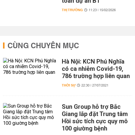
toán dự án BT
THỊ TRƯỜNG
11:23 | 15/02/2026
CÙNG CHUYÊN MỤC
Hà Nội: KCN Phú Nghĩa
có ca nhiễm Covid-19,
786 trường hợp liên quan
THỜI SỰ
22:30 | 27/07/2021
Sun Group hỗ trợ Bắc
Giang lắp đặt Trung tâm
Hồi sức tích cực quy mô
100 giường bệnh