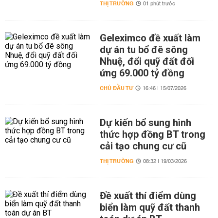
THỊ TRƯỜNG
01 phút trước
Geleximco đề xuất làm
dự án tu bổ đê sông
Nhuệ, đổi quỹ đất đối
ứng 69.000 tỷ đồng
CHỦ ĐẦU TƯ
16:46 | 15/07/2026
Dự kiến bổ sung hình
thức hợp đồng BT trong
cải tạo chung cư cũ
THỊ TRƯỜNG
08:32 | 19/03/2026
Đề xuất thí điểm dùng
biển làm quỹ đất thanh