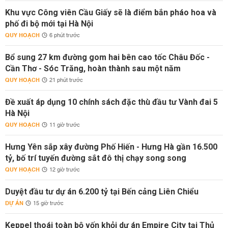
Khu vực Công viên Cầu Giấy sẽ là điểm bắn pháo hoa và
phố đi bộ mới tại Hà Nội
QUY HOẠCH
6 phút trước
Bổ sung 27 km đường gom hai bên cao tốc Châu Đốc -
Cần Thơ - Sóc Trăng, hoàn thành sau một năm
QUY HOẠCH
21 phút trước
Đề xuất áp dụng 10 chính sách đặc thù đầu tư Vành đai 5
Hà Nội
QUY HOẠCH
11 giờ trước
Hưng Yên sắp xây đường Phố Hiến - Hưng Hà gần 16.500
tỷ, bố trí tuyến đường sắt đô thị chạy song song
QUY HOẠCH
12 giờ trước
Duyệt đầu tư dự án 6.200 tỷ tại Bến cảng Liên Chiểu
DỰ ÁN
15 giờ trước
Keppel thoái toàn bộ vốn khỏi dự án Empire City tại Thủ