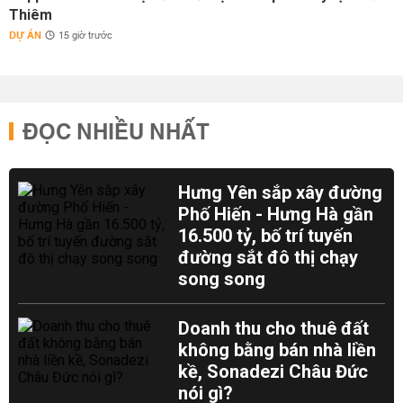
Thiêm
DỰ ÁN
15 giờ trước
ĐỌC NHIỀU NHẤT
Hưng Yên sắp xây đường
Phố Hiến - Hưng Hà gần
16.500 tỷ, bố trí tuyến
đường sắt đô thị chạy
song song
Doanh thu cho thuê đất
không bằng bán nhà liền
kề, Sonadezi Châu Đức
nói gì?