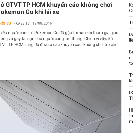
ở GTVT TP HCM khuyến cáo không chơi
Ke
okemon Go khi lái xe
Ci
Th
HỜI SỰ
23:13 | 19/08/2016
hiều người chơi trò Pokemon Go đã gặp tai nạn khi tham gia giao
D
hông và gây tai nạn cho người cùng lưu thông. Chính vì vậy, Sở
li
TVT TP HCM cũng đã đưa ra các khuyến cáo không chơi trò chơi...
B
n
tớ
Tr
l
DX
T
H
t
m