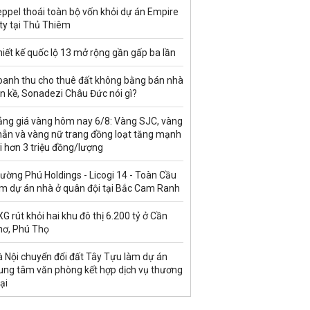
ppel thoái toàn bộ vốn khỏi dự án Empire
ty tại Thủ Thiêm
iết kế quốc lộ 13 mở rộng gần gấp ba lần
oanh thu cho thuê đất không bằng bán nhà
ền kề, Sonadezi Châu Đức nói gì?
ảng giá vàng hôm nay 6/8: Vàng SJC, vàng
hẫn và vàng nữ trang đồng loạt tăng mạnh
i hơn 3 triệu đồng/lượng
ường Phú Holdings - Licogi 14 - Toàn Cầu
àm dự án nhà ở quân đội tại Bắc Cam Ranh
G rút khỏi hai khu đô thị 6.200 tỷ ở Cần
hơ, Phú Thọ
à Nội chuyển đổi đất Tây Tựu làm dự án
rung tâm văn phòng kết hợp dịch vụ thương
ại