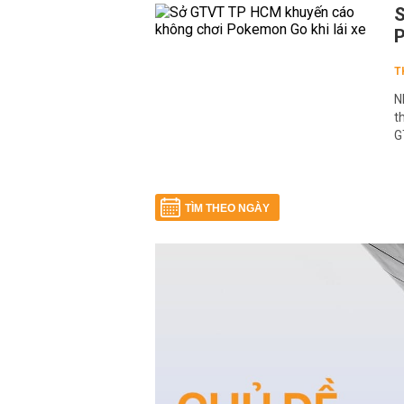
S
P
T
N
t
G
TÌM THEO NGÀY