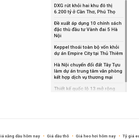
DXG rút khỏi hai khu đô thị
6.200 tỷ ở Cần Thơ, Phú Thọ
Đề xuất áp dụng 10 chính sách
đặc thù đầu tư Vành đai 5 Hà
Nội
Keppel thoái toàn bộ vốn khỏi
dự án Empire City tại Thủ Thiêm
Hà Nội chuyển đổi đất Tây Tựu
làm dự án trung tâm văn phòng
kết hợp dịch vụ thương mại
Thiết kế quốc lộ 13 mở rộng
gần gấp ba lần
iá xăng dầu hôm nay
Giá dầu thô
Giá heo hơi hôm nay
Tỷ giá e