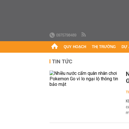
0975798489
QUY HOẠCH
THỊ TRƯỜNG
DỰ 
TIN TỨC
N
G
T
K
c
m