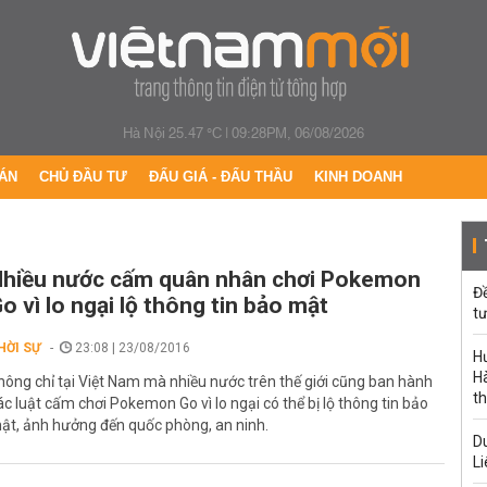
Hà Nội 25.47 °C
|
09:28PM, 06/08/2026
ÁN
CHỦ ĐẦU TƯ
ĐẤU GIÁ - ĐẤU THẦU
KINH DOANH
hiều nước cấm quân nhân chơi Pokemon
Đ
o vì lo ngại lộ thông tin bảo mật
tư
HỜI SỰ
23:08 | 23/08/2016
H
Hà
hông chỉ tại Việt Nam mà nhiều nước trên thế giới cũng ban hành
th
ác luật cấm chơi Pokemon Go vì lo ngại có thể bị lộ thông tin bảo
ật, ảnh hưởng đến quốc phòng, an ninh.
Du
Li