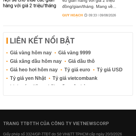
40 gian hàng với giá 2 triệu
đồng/gian/tháng. Mang về...
QUY HOẠCH
09:33 | 09/08/2026
LIÊN KẾT NỔI BẬT
Giá vàng hôm nay
Giá vàng 9999
Giá xăng dầu hôm nay
Giá dầu thô
Giá heo hơi hôm nay
Tỷ giá euro
Tỷ giá USD
Tỷ giá yen Nhật
Tỷ giá vietcombank
Lịch cúp điện
Lãi suất ngân hàng
Lãi suất tiết kiệm
Lãi suất tiền gửi
Lãi suất ngân hàng Agribank
Lãi suất ngân hàng Sacombank
Lãi suất ngân hàng BIDV
TRANG TTĐTTH CỦA CÔNG TY VIETNEWSCORP
Lãi suất ngân hàng Vietinbank
Giấy phép số 3324/GP-TTĐT do Sở VH&TT TPHCM cấp ngày 20/3/2026