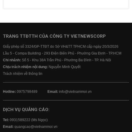
Lịch cúp điện
Lãi suất ngân hàng
Lãi suất tiết kiệm
Lãi suất tiền gửi
Lãi suất ngân hàng Agribank
Lãi suất ngân hàng Sacombank
Lãi suất ngân hàng BIDV
TRANG TTĐTTH CỦA CÔNG TY VIETNEWSCORP
Lãi suất ngân hàng Vietinbank
Giấy phép số 3324/GP-TTĐT do Sở VH&TT TPHCM cấp ngày 20/3/2026
Lãi suất ngân hàng Vietcombank
Lầu 5 - Compa Building - 293 Điện Biên Phủ - Phường Gia Định - TP.HCM
Chi nhánh:
Số 5 - Khu 38A Trần Phú - Phường Ba Đình - TP. Hà Nội
Chịu trách nhiệm nội dung:
Nguyễn Minh Quyết
Trách nhiệm về thông tin
Hotline:
0975798489
Email:
info@vietnammoi.vn
DỊCH VỤ QUẢNG CÁO:
Tel:
0931589222 (Ms Ngọc)
Email:
quangcao@vietnammoi.vn