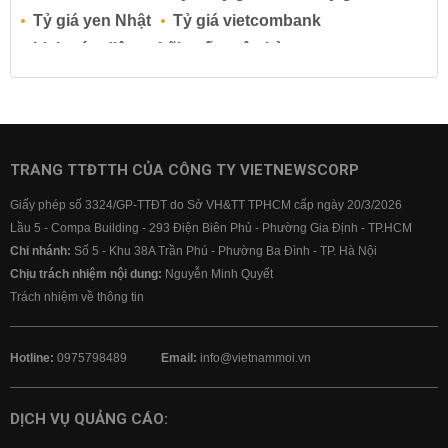
Tỷ giá yen Nhật
Tỷ giá vietcombank
Lịch cúp điện
Lãi suất ngân hàng
Lãi suất tiết kiệm
Lãi suất tiền gửi
Lãi suất ngân hàng Agribank
Lãi suất ngân hàng Sacombank
Lãi suất ngân hàng BIDV
TRANG TTĐTTH CỦA CÔNG TY VIETNEWSCORP
Lãi suất ngân hàng Vietinbank
Giấy phép số 3324/GP-TTĐT do Sở VH&TT TPHCM cấp ngày 20/3/2026
Lãi suất ngân hàng Vietcombank
Lầu 5 - Compa Building - 293 Điện Biên Phủ - Phường Gia Định - TP.HCM
Chi nhánh:
Số 5 - Khu 38A Trần Phú - Phường Ba Đình - TP. Hà Nội
Chịu trách nhiệm nội dung:
Nguyễn Minh Quyết
Trách nhiệm về thông tin
Hotline:
0975798489
Email:
info@vietnammoi.vn
DỊCH VỤ QUẢNG CÁO: