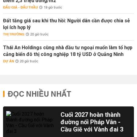
điểm 2,3 triệu đồng/m2
ĐẤU GIÁ - ĐẤU THẦU
19 giờ trước
Đất tăng giá sau khi thu hồi: Người dân cần được chia sẻ
lợi ích hợp lý
THỊ TRƯỜNG
20 giờ trước
Thái An Holdings cùng nhà đầu tư ngoại muốn làm tổ hợp
cảng biển đô thị công nghiệp 18 tỷ USD ở Quảng Ninh
DỰ ÁN
20 giờ trước
ĐỌC NHIỀU NHẤT
Cuối 2027 hoàn thành
đường nối Pháp Vân -
Cầu Giẽ với Vành đai 3