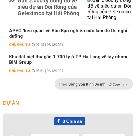
>>
Gần 2.000 tỷ đồng đổ về
siêu dự án Đồi Rồng của
Geleximco tại Hải Phòng
APEC 'kéo quân' về Bắc Kạn nghiên cứu làm đô thị nghỉ
dưỡng
CHỦ ĐẦU TƯ
07:43 | 06/12/2021
Khu đất biệt thự gần 1.700 tỷ ở TP Hạ Long về tay nhóm
BIM Group
CHỦ ĐẦU TƯ
06:51 | 04/12/2021
Theo
Dòng Vốn Kinh Doanh
Copy link
DỰ ÁN
0
Chia sẻ