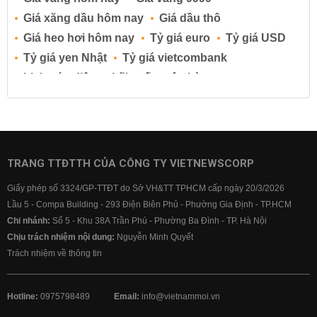
Giá xăng dầu hôm nay
Giá dầu thô
Giá heo hơi hôm nay
Tỷ giá euro
Tỷ giá USD
Tỷ giá yen Nhật
Tỷ giá vietcombank
Lịch cúp điện
Lãi suất ngân hàng
Lãi suất tiết kiệm
Lãi suất tiền gửi
Lãi suất ngân hàng Agribank
Lãi suất ngân hàng Sacombank
Lãi suất ngân hàng BIDV
TRANG TTĐTTH CỦA CÔNG TY VIETNEWSCORP
Lãi suất ngân hàng Vietinbank
Giấy phép số 3324/GP-TTĐT do Sở VH&TT TPHCM cấp ngày 20/3/2026
Lãi suất ngân hàng Vietcombank
Lầu 5 - Compa Building - 293 Điện Biên Phủ - Phường Gia Định - TP.HCM
Chi nhánh:
Số 5 - Khu 38A Trần Phú - Phường Ba Đình - TP. Hà Nội
Chịu trách nhiệm nội dung:
Nguyễn Minh Quyết
Trách nhiệm về thông tin
Hotline:
0975798489
Email:
info@vietnammoi.vn