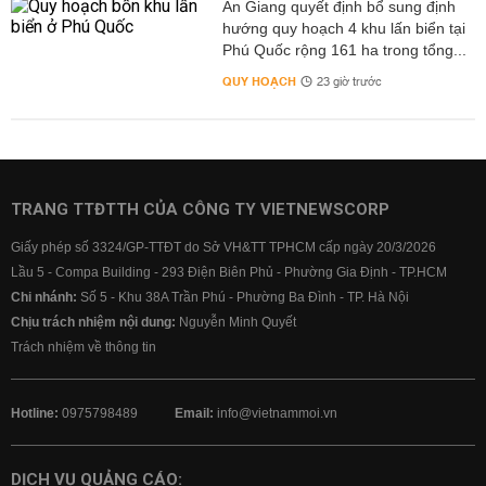
An Giang quyết định bổ sung định
hướng quy hoạch 4 khu lấn biển tại
Phú Quốc rộng 161 ha trong tổng...
QUY HOẠCH
23 giờ trước
TRANG TTĐTTH CỦA CÔNG TY VIETNEWSCORP
Giấy phép số 3324/GP-TTĐT do Sở VH&TT TPHCM cấp ngày 20/3/2026
Lầu 5 - Compa Building - 293 Điện Biên Phủ - Phường Gia Định - TP.HCM
Chi nhánh:
Số 5 - Khu 38A Trần Phú - Phường Ba Đình - TP. Hà Nội
Chịu trách nhiệm nội dung:
Nguyễn Minh Quyết
Trách nhiệm về thông tin
Hotline:
0975798489
Email:
info@vietnammoi.vn
DỊCH VỤ QUẢNG CÁO: