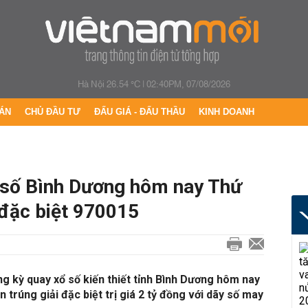
Hà Nội 26.54 °C
|
02:40PM, 07/08/2026
ÁN
CHỦ ĐẦU TƯ
ĐẤU GIÁ - ĐẤU THẦU
KINH DOANH
số Bình Dương hôm nay Thứ
 đặc biệt 970015
 kỳ quay xổ số kiến thiết tỉnh Bình Dương hôm nay
trúng giải đặc biệt trị giá 2 tỷ đồng với dãy số may