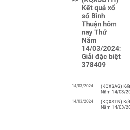
Kết quả xổ
số Bình
Thuận hôm
nay Thứ
Năm
14/03/2024:
Giải đặc biệt
378409
14/03/2024
(KQXSAG) Kết
Năm 14/03/202
14/03/2024
(KQXSTN) Kết
Năm 14/03/202