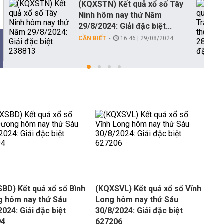
(KQXSTN) Kết quả xổ số Tây
Ninh hôm nay thứ Năm
29/8/2024: Giải đặc biệt...
CẦN BIẾT
16:46 | 29/08/2024
BD) Kết quả xổ số Bình
(KQXSVL) Kết quả xổ số Vĩnh
 hôm nay thứ Sáu
Long hôm nay thứ Sáu
2024: Giải đặc biệt
30/8/2024: Giải đặc biệt
94
627206