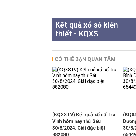
Kết quả xổ số kiến
thiết - KQXS
CÓ THỂ BẠN QUAN TÂM
(KQXSTV) Kết quả xổ số Trà
(KQXS
Vinh hôm nay thứ Sáu
Dương
30/8/2024: Giải đặc biệt
30/8/
882080
6544