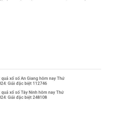
 quả xổ số An Giang hôm nay Thứ
4: Giải đặc biệt 112746
 quả xổ số Tây Ninh hôm nay Thứ
4: Giải đặc biệt 248108