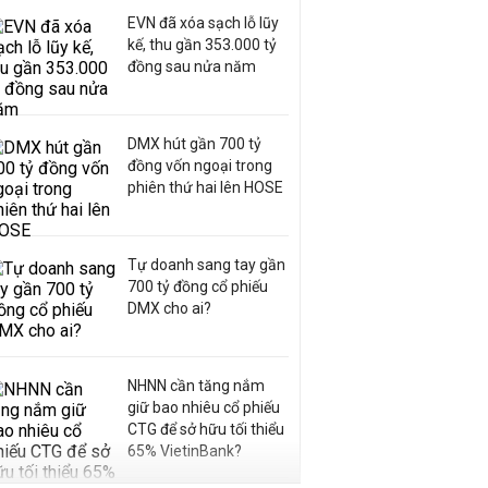
EVN đã xóa sạch lỗ lũy
kế, thu gần 353.000 tỷ
đồng sau nửa năm
DMX hút gần 700 tỷ
đồng vốn ngoại trong
phiên thứ hai lên HOSE
Tự doanh sang tay gần
700 tỷ đồng cổ phiếu
DMX cho ai?
NHNN cần tăng nắm
giữ bao nhiêu cổ phiếu
CTG để sở hữu tối thiểu
65% VietinBank?