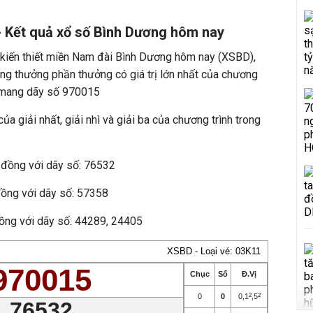
 Kết quả xổ số Bình Dương hôm nay
 kiến thiết miền Nam đài Bình Dương hôm nay (XSBD),
ng thưởng phần thưởng có giá trị lớn nhất của chương
é mang dãy số 970015
ủa giải nhất, giải nhì và giải ba của chương trình trong
u đồng với dãy số: 76532
 đồng với dãy số: 57358
 đồng với dãy số: 44289, 24405
XSBD - Loại vé: 03K11
970015
Chục
Số
Đ.Vị
0
0
0
,
1
2
,
5
2
76532