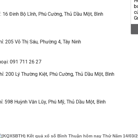
: 16 Đinh Bộ Lĩnh, Phú Cường, Thủ Dầu Một, Bình
hỉ: 205 Võ Thị Sáu, Phường 4, Tây Ninh
hoại: 091 711 26 27
hỉ: 200 Lý Thường Kiệt, Phú Cường, Thủ Dầu Một, Bình
hỉ: 598 Huỳnh Văn Lũy, Phú Mỹ, Thủ Dầu Một, Bình