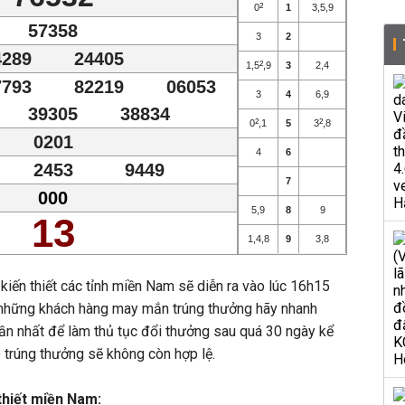
0
2
1
3
,
5
,
9
57358
3
2
4289
24405
1
,
5
2
,
9
3
2
,
4
7793
82219
06053
3
4
6
,
9
39305
38834
0
2
,
1
5
3
2
,
8
0201
4
6
2453
9449
7
000
5
,
9
8
9
13
1
,
4
,
8
9
3
,
8
kiến thiết các tỉnh miền Nam sẽ diễn ra vào lúc 16h15
i những khách hàng may mắn trúng thưởng hãy nhanh
ần nhất để làm thủ tục đổi thưởng sau quá 30 ngày kể
 trúng thưởng sẽ không còn hợp lệ.
thiết miền Nam: