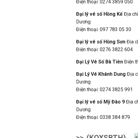
Điện thoại: 0274 3859 050
Đại lý vé số Hồng Kế
Địa chỉ
Dương
Điện thoại: 097 783 05 30
Đại lý vé số Hùng Sơn
Địa c
Điện thoại: 0276 3822 604
Đại Lý Vé Số Bà Tiên
Điện t
Đại Lý Vé Khánh Dung
Địa c
Dương
Điện thoại: 0274 3825 991
Đại lý vé số Mỹ Đào 9
Địa c
Dương
Điện thoại: 0338 384 879
>>
(KQXSBTH)