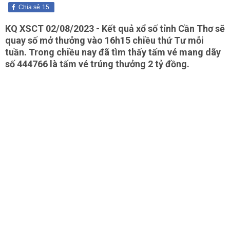
Chia sẻ
15
KQ XSCT 02/08/2023 - Kết quả xổ số tỉnh Cần Thơ sẽ
quay số mở thưởng vào 16h15 chiều thứ Tư mỗi
tuần. Trong chiều nay đã tìm thấy tấm vé mang dãy
số 444766 là tấm vé trúng thưởng 2 tỷ đồng.