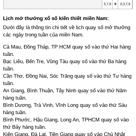
5
,
7
,
9
9
0
,
3
,
7
,
9
Lịch mở thưởng xổ số kiến thiết miền Nam:
Dưới đây là thông tin chi tiết về lịch quay số mở thưởng
các ngày trong tuần của miền Nam.
Cà Mau, Đồng Tháp, TP HCM quay số vào thứ Hai hàng
tuần.
Bạc Liêu, Bến Tre, Vũng Tàu quay số vào thứ Ba hàng
tuần.
Cần Thơ, Đồng Nai, Sóc Trăng quay số vào thứ Tư hàng
tuần.
An Giang, Bình Thuận, Tây Ninh quay số vào thứ Năm
hàng tuần.
Bình Dương, Trà Vinh, Vĩnh Long quay số vào thứ Sáu
hàng tuần.
Bình Phước, Hậu Giang, Long An, TPHCM quay số vào
thứ Bảy hàng tuần.
Kiên Giang, Đà Lạt, Tiền Giang quay số vào Chủ Nhật