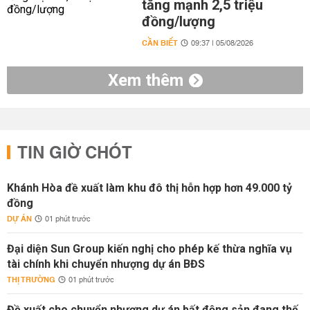
tăng mạnh 2,5 triệu
đồng/lượng
CẦN BIẾT
09:37 | 05/08/2026
Xem thêm
TIN GIỜ CHÓT
Khánh Hòa đề xuất làm khu đô thị hỗn hợp hơn 49.000 tỷ
đồng
DỰ ÁN
01 phút trước
Đại diện Sun Group kiến nghị cho phép kế thừa nghĩa vụ
tài chính khi chuyển nhượng dự án BĐS
THỊ TRƯỜNG
01 phút trước
Đề xuất cho chuyển nhượng dự án bất động sản đang thế