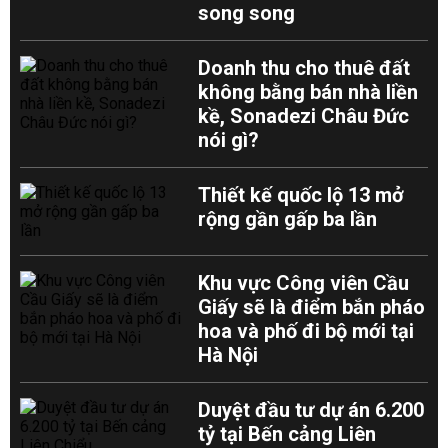
song song
Doanh thu cho thuê đất
không bằng bán nhà liền
kề, Sonadezi Châu Đức
nói gì?
Thiết kế quốc lộ 13 mở
rộng gần gấp ba lần
Khu vực Công viên Cầu
Giấy sẽ là điểm bắn pháo
hoa và phố đi bộ mới tại
Hà Nội
Duyệt đầu tư dự án 6.200
tỷ tại Bến cảng Liên