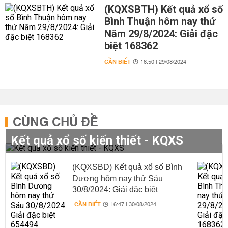
(KQXSBTH) Kết quả xổ số
Bình Thuận hôm nay thứ
Năm 29/8/2024: Giải đặc
biệt 168362
CẦN BIẾT
16:50 | 29/08/2024
CÙNG CHỦ ĐỀ
Kết quả xổ số kiến thiết - KQXS
(KQXSBD) Kết quả xổ số Bình
Dương hôm nay thứ Sáu
30/8/2024: Giải đặc biệt
654494
CẦN BIẾT
16:47 | 30/08/2024