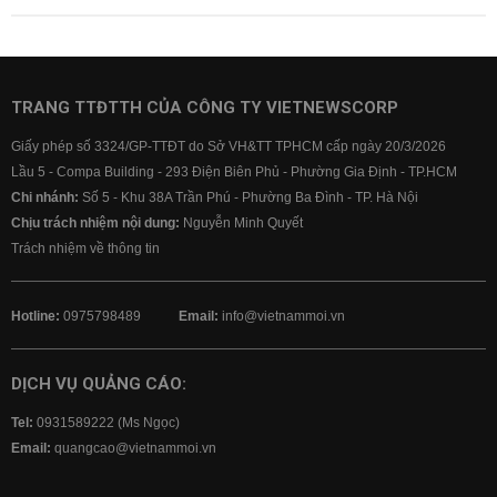
TRANG TTĐTTH CỦA CÔNG TY VIETNEWSCORP
Giấy phép số 3324/GP-TTĐT do Sở VH&TT TPHCM cấp ngày 20/3/2026
Lầu 5 - Compa Building - 293 Điện Biên Phủ - Phường Gia Định - TP.HCM
Chi nhánh:
Số 5 - Khu 38A Trần Phú - Phường Ba Đình - TP. Hà Nội
Chịu trách nhiệm nội dung:
Nguyễn Minh Quyết
Trách nhiệm về thông tin
Hotline:
0975798489
Email:
info@vietnammoi.vn
DỊCH VỤ QUẢNG CÁO:
Tel:
0931589222 (Ms Ngọc)
Email:
quangcao@vietnammoi.vn