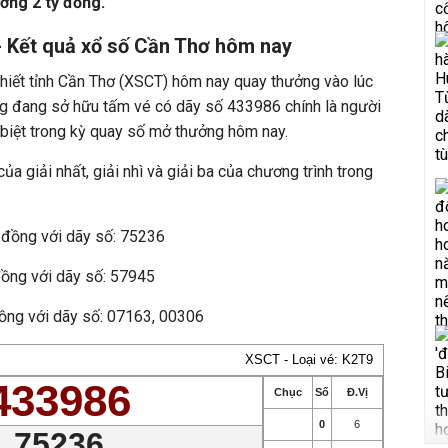
ởng 2 tỷ đồng.
 Kết quả xổ số Cần Thơ hôm nay
thiết tỉnh Cần Thơ (XSCT) hôm nay quay thưởng vào lúc
ng đang sở hữu tấm vé có dãy số 433986 chính là người
 biệt trong kỳ quay số mở thưởng hôm nay.
ủa giải nhất, giải nhì và giải ba của chương trình trong
u đồng với dãy số: 75236
 đồng với dãy số: 57945
 đồng với dãy số: 07163, 00306
XSCT - Loại vé: K2T9
433986
Chục
Số
Đ.Vị
0
6
75236