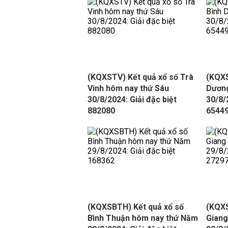
(KQXSTV) Kết quả xổ số Trà
(KQXS
Vinh hôm nay thứ Sáu
Dương
30/8/2024: Giải đặc biệt
30/8/
882080
6544
(KQXSBTH) Kết quả xổ số
(KQXS
Bình Thuận hôm nay thứ Năm
Giang