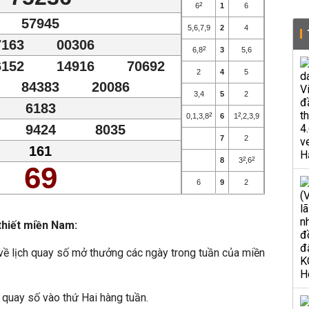
6
2
1
6
57945
5
,
6
,
7
,
9
2
4
7163
00306
6
,
8
2
3
5
,
6
6152
14916
70692
2
4
5
84383
20086
3
,
4
5
2
6183
0
,
1
,
3
,
8
2
6
1
2
,
2
,
3
,
9
9424
8035
7
2
161
8
3
2
,
6
2
69
6
9
2
thiết miền Nam:
t về lịch quay số mở thưởng các ngày trong tuần của miền
uay số vào thứ Hai hàng tuần.