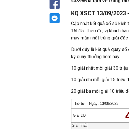
433986 là tấm vé trúng thư
KQ XSCT 13/09/2023 -
Cập nhật kết quả xổ số kiến 
16h15. Theo đó, vị khách hà
may mắn nhất trúng giải đặc
Dưới đây là kết quả quay số c
kỳ quay thưởng hôm nay:
10 giải nhất mỗi giải 30 triệ
10 giải nhì mỗi giải 15 triệu
20 giải ba mỗi giải 10 triệu
Thứ tư
Ngày: 13/09/2023
Giải ĐB
Giải nhất