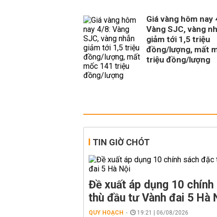
Giá vàng hôm nay 
Vàng SJC, vàng n
giảm tới 1,5 triệu
đồng/lượng, mất 
triệu đồng/lượng
TIN GIỜ CHÓT
Đề xuất áp dụng 10 chính
thù đầu tư Vành đai 5 Hà 
QUY HOẠCH
19:21 | 06/08/2026