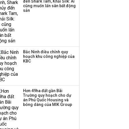
đến Shark Tam, Khải Silk: Ai
cũng muốn lấn sân bất động
Thị trường thường
sản
‘phất lên’ trong tháng 8,
nhóm ngành nào có
tiềm năng dẫn sóng?
Bắc Ninh điều chỉnh quy
hoạch khu công nghiệp của
KBC
Hơn 49ha đất gần Bãi
Trường quy hoạch cho dự
án Phú Quốc Housing và
bóng dáng của MIK Group