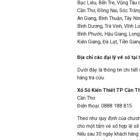
Bạc Liêu, Bến Tre, Vũng Tàu 
Cần Thơ, Đồng Nai, Sóc Trăn
An Giang, Bình Thuận, Tây Ni
Bình Dương, Trà Vinh, Vĩnh L
Bình Phước, Hậu Giang, Long
Kiên Giang, Đà Lạt, Tiền Gia
Địa chỉ các đại lý vé số tại
Dưới đây là thông tin chi tiết
hàng tra cứu:
Xổ Số Kiến Thiết TP Cần T
Cần Thơ
Điện thoại: 0888 188 815
Theo như quy định của chương
cho một tấm vé số hợp lệ sẽ 
Nếu sau 30 ngày khách hàng t