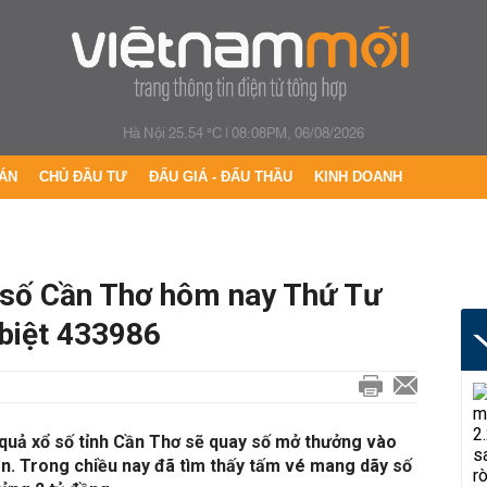
Hà Nội 25.54 °C
|
08:08PM, 06/08/2026
ÁN
CHỦ ĐẦU TƯ
ĐẤU GIÁ - ĐẤU THẦU
KINH DOANH
số Cần Thơ hôm nay Thứ Tư
 biệt 433986
quả xổ số tỉnh Cần Thơ sẽ quay số mở thưởng vào
ần. Trong chiều nay đã tìm thấy tấm vé mang dãy số