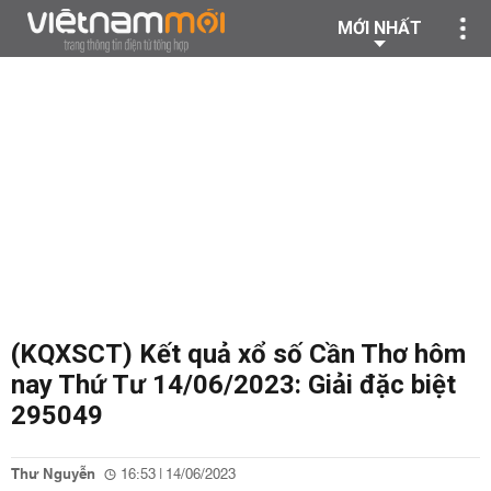
MỚI NHẤT
(KQXSCT) Kết quả xổ số Cần Thơ hôm
nay Thứ Tư 14/06/2023: Giải đặc biệt
295049
Thư Nguyễn
16:53 | 14/06/2023