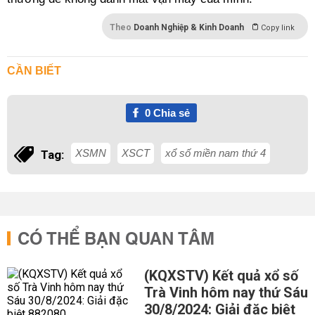
Theo
Doanh Nghiệp & Kinh Doanh
Copy link
CẦN BIẾT
0
Chia sẻ
XSMN
XSCT
xổ số miền nam thứ 4
Tag:
CÓ THỂ BẠN QUAN TÂM
(KQXSTV) Kết quả xổ số
Trà Vinh hôm nay thứ Sáu
30/8/2024: Giải đặc biệt