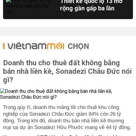
Thiết kế quốc lộ 13 mở
rộng gần gấp ba lần
CHỌN
Doanh thu cho thuê đất không bằng
bán nhà liền kề, Sonadezi Châu Đức nói
gì?
Trong qúy II, doanh thu mảng lõi cho thuê khu công
nghiệp của Sonadezi Châu Đức giảm 84% còn 26 tỷ
đồng. Trong khi đó, doanh thu bán nhà liền kề thương
mại tại dự án Sonadezi Hữu Phước mang về 44 tỷ đồng.