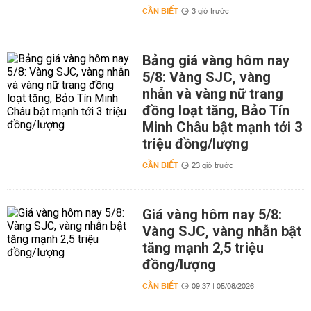
CẦN BIẾT
3 giờ trước
Bảng giá vàng hôm nay
5/8: Vàng SJC, vàng
nhẫn và vàng nữ trang
đồng loạt tăng, Bảo Tín
Minh Châu bật mạnh tới 3
triệu đồng/lượng
CẦN BIẾT
23 giờ trước
Giá vàng hôm nay 5/8:
Vàng SJC, vàng nhẫn bật
tăng mạnh 2,5 triệu
đồng/lượng
CẦN BIẾT
09:37 | 05/08/2026