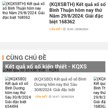
(KQXSBTH) Kết quả xổ số
Bình Thuận hôm nay thứ
Năm 29/8/2024: Giải đặc
biệt 168362
CẦN BIẾT
16:50 | 29/08/2024
CÙNG CHỦ ĐỀ
Kết quả xổ số kiến thiết - KQXS
(KQXSBD) Kết quả xổ số Bình
Dương hôm nay thứ Sáu
30/8/2024: Giải đặc biệt
654494
CẦN BIẾT
16:47 | 30/08/2024