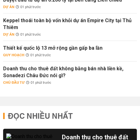
DỰ ÁN
01 phút trước
Keppel thoái toàn bộ vốn khỏi dự án Empire City tại Thủ
Thiêm
DỰ ÁN
01 phút trước
Thiết kế quốc lộ 13 mở rộng gần gấp ba lần
QUY HOẠCH
01 phút trước
Doanh thu cho thuê đất không bằng bán nhà liền kề,
Sonadezi Châu Đức nói gì?
CHỦ ĐẦU TƯ
01 phút trước
ĐỌC NHIỀU NHẤT
Doanh thu cho thuê đất