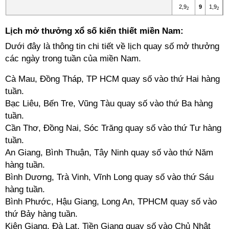
2
,
9
9
1
,
9
2
2
Lịch mở thưởng xổ số kiến thiết miền Nam:
Dưới đây là thông tin chi tiết về lịch quay số mở thưởng
các ngày trong tuần của miền Nam.
Cà Mau, Đồng Tháp, TP HCM quay số vào thứ Hai hàng
tuần.
Bạc Liêu, Bến Tre, Vũng Tàu quay số vào thứ Ba hàng
tuần.
Cần Thơ, Đồng Nai, Sóc Trăng quay số vào thứ Tư hàng
tuần.
An Giang, Bình Thuận, Tây Ninh quay số vào thứ Năm
hàng tuần.
Bình Dương, Trà Vinh, Vĩnh Long quay số vào thứ Sáu
hàng tuần.
Bình Phước, Hậu Giang, Long An, TPHCM quay số vào
thứ Bảy hàng tuần.
Kiên Giang, Đà Lạt, Tiền Giang quay số vào Chủ Nhật