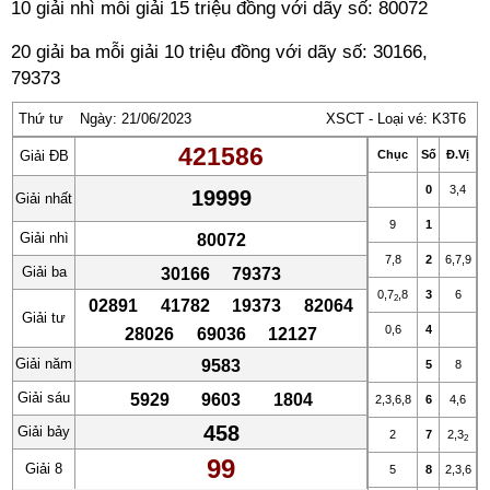
10 giải nhì mỗi giải 15 triệu đồng với dãy số: 80072
20 giải ba mỗi giải 10 triệu đồng với dãy số: 30166,
79373
Thứ tư
Ngày: 21/06/2023
XSCT - Loại vé: K3T6
421586
Giải ĐB
Chục
Số
Đ.Vị
0
3
,
4
19999
Giải nhất
9
1
Giải nhì
80072
7
,
8
2
6
,
7
,
9
Giải ba
30166
79373
0
,
7
,
8
3
6
2
02891
41782
19373
82064
Giải tư
0
,
6
4
28026
69036
12127
Giải năm
9583
5
8
Giải sáu
5929
9603
1804
2
,
3
,
6
,
8
6
4
,
6
458
Giải bảy
2
7
2
,
3
2
99
Giải 8
5
8
2
,
3
,
6