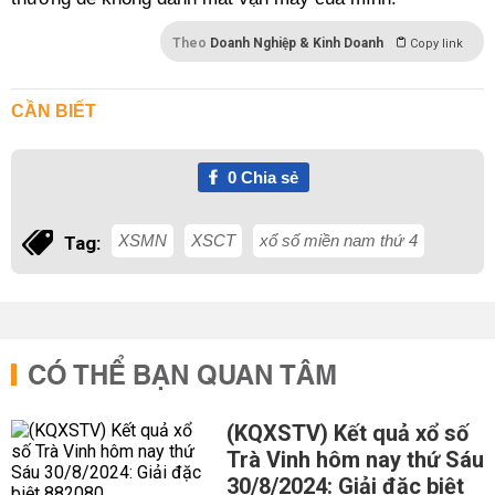
Theo
Doanh Nghiệp & Kinh Doanh
Copy link
CẦN BIẾT
0
Chia sẻ
XSMN
XSCT
xổ số miền nam thứ 4
Tag:
CÓ THỂ BẠN QUAN TÂM
(KQXSTV) Kết quả xổ số
Trà Vinh hôm nay thứ Sáu
30/8/2024: Giải đặc biệt