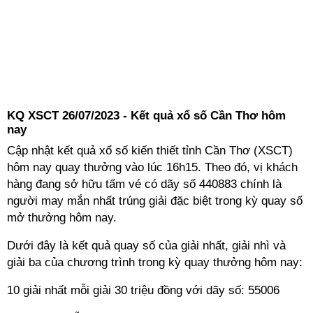
KQ XSCT 26/07/2023 - Kết quả xổ số Cần Thơ hôm
nay
Cập nhật kết quả xổ số kiến thiết tỉnh Cần Thơ (XSCT)
hôm nay quay thưởng vào lúc 16h15. Theo đó, vị khách
hàng đang sở hữu tấm vé có dãy số 440883 chính là
người may mắn nhất trúng giải đặc biệt trong kỳ quay số
mở thưởng hôm nay.
Dưới đây là kết quả quay số của giải nhất, giải nhì và
giải ba của chương trình trong kỳ quay thưởng hôm nay:
10 giải nhất mỗi giải 30 triệu đồng với dãy số: 55006