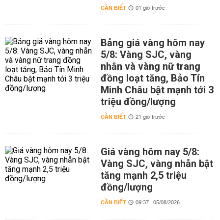
CẦN BIẾT
01 giờ trước
Bảng giá vàng hôm nay
5/8: Vàng SJC, vàng
nhẫn và vàng nữ trang
đồng loạt tăng, Bảo Tín
Minh Châu bật mạnh tới 3
triệu đồng/lượng
CẦN BIẾT
21 giờ trước
Giá vàng hôm nay 5/8:
Vàng SJC, vàng nhẫn bật
tăng mạnh 2,5 triệu
đồng/lượng
CẦN BIẾT
09:37 | 05/08/2026