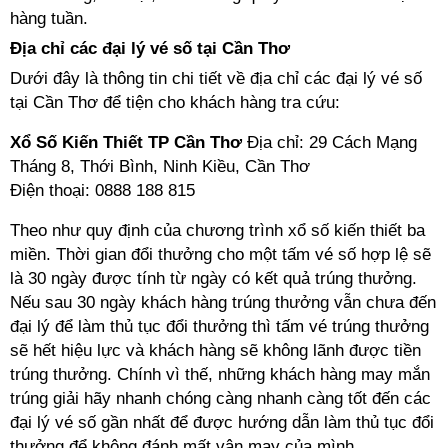
hàng tuần.
Địa chỉ các đại lý vé số tại Cần Thơ
Dưới đây là thông tin chi tiết về địa chỉ các đại lý vé số
tại Cần Thơ để tiện cho khách hàng tra cứu:
Xổ Số Kiến Thiết TP Cần Thơ
Địa chỉ: 29 Cách Mạng
Tháng 8, Thới Bình, Ninh Kiều, Cần Thơ
Điện thoại: 0888 188 815
Theo như quy định của chương trình xổ số kiến thiết ba
miền. Thời gian đổi thưởng cho một tấm vé số hợp lệ sẽ
là 30 ngày được tính từ ngày có kết quả trúng thưởng.
Nếu sau 30 ngày khách hàng trúng thưởng vẫn chưa đến
đại lý để làm thủ tục đổi thưởng thì tấm vé trúng thưởng
sẽ hết hiệu lực và khách hàng sẽ không lãnh được tiền
trúng thưởng. Chính vì thế, những khách hàng may mắn
trúng giải hãy nhanh chóng càng nhanh càng tốt đến các
đại lý vé số gần nhất để được hướng dẫn làm thủ tục đổi
thưởng để không đánh mất vận may của mình.