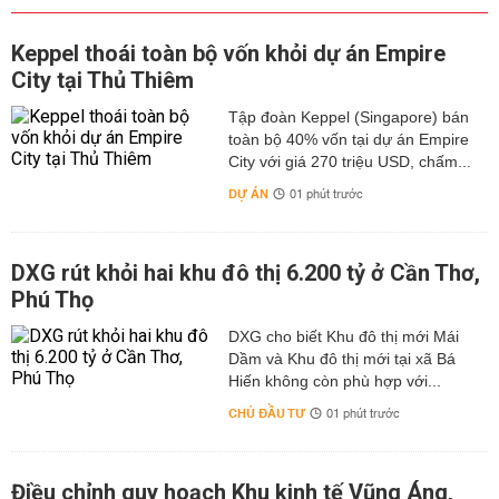
Keppel thoái toàn bộ vốn khỏi dự án Empire
City tại Thủ Thiêm
Tập đoàn Keppel (Singapore) bán
toàn bộ 40% vốn tại dự án Empire
City với giá 270 triệu USD, chấm...
DỰ ÁN
01 phút trước
DXG rút khỏi hai khu đô thị 6.200 tỷ ở Cần Thơ,
Phú Thọ
DXG cho biết Khu đô thị mới Mái
Dầm và Khu đô thị mới tại xã Bá
Hiến không còn phù hợp với...
CHỦ ĐẦU TƯ
01 phút trước
Điều chỉnh quy hoạch Khu kinh tế Vũng Áng,