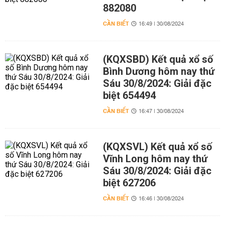
882080
CẦN BIẾT
16:49 | 30/08/2024
(KQXSBD) Kết quả xổ số
Bình Dương hôm nay thứ
Sáu 30/8/2024: Giải đặc
biệt 654494
CẦN BIẾT
16:47 | 30/08/2024
(KQXSVL) Kết quả xổ số
Vĩnh Long hôm nay thứ
Sáu 30/8/2024: Giải đặc
biệt 627206
CẦN BIẾT
16:46 | 30/08/2024