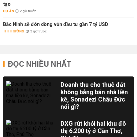
tạo
DỰ ÁN
2 giờ trước
Bắc Ninh sẽ đón dòng vốn đầu tư gần 7 tỷ USD
THỊ TRƯỜNG
3 giờ trước
ĐỌC NHIỀU NHẤT
Doanh thu cho thuê đất
không bằng bán nhà liền
kề, Sonadezi Châu Đức
nói gì?
DXG rút khỏi hai khu đô
thị 6.200 tỷ ở Cần Thơ,