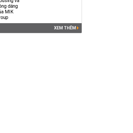
XEM THÊM