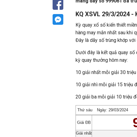
mang dãy số 999061 đã trún
KQ XSVL 29/3/2024 - 
Kỳ quay xổ số kiến thiết mi
hàng may mắn nhất sau khi q
Đây là dãy số trùng khớp với 
Dưới đây là kết quả quay số c
kỳ quay thưởng hôm nay:
10 giải nhất mỗi giải 30 triệ
10 giải nhì mỗi giải 15 triệu
20 giải ba mỗi giải 10 triệu
Thứ sáu
Ngày: 29/03/2024
Giải ĐB
Giải nhất