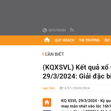
0975798489
QUY HOẠCH
THỊ TRƯỜNG
DỰ 
CẦN BIẾT
(KQXSVL) Kết quả xổ s
29/3/2024: Giải đặc 
Lạc Yên
16:57 | 29/03/2024
KQ XSVL 29/3/2024 - Kỳ qua
may mắn nhất vào lúc 16h1