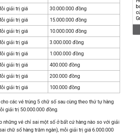
ỗi giải trị giá
30.000.000 đồng
ỗi giải trị giá
15.000.000 đồng
ỗi giải trị giá
10.000.000 đồng
ỗi giải trị giá
3.000.000 đồng
ỗi giải trị giá
1.000.000 đồng
ỗi giải trị giá
400.000 đồng
ỗi giải trị giá
200.000 đồng
ỗi giải trị giá
100.000 đồng
 cho các vé trúng 5 chữ số sau cùng theo thứ tự hàng
ỗi giải trị 50.000.000 đồng.
o những vé chỉ sai một số ở bất cứ hàng nào so với giải
sai chữ số hàng trăm ngàn), mỗi giải trị giá 6.000.000