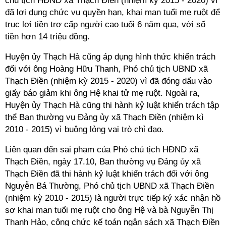
chủ tịch HĐND xã Thạch Điền (nhiệm kỳ 2015 - 2020) vì
đã lợi dụng chức vụ quyền hạn, khai man tuổi mẹ ruột để
trục lợi tiền trợ cấp người cao tuổi 6 năm qua, với số
tiền hơn 14 triệu đồng.
Huyện ủy Thạch Hà cũng áp dụng hình thức khiển trách
đối với ông Hoàng Hữu Thanh, Phó chủ tịch UBND xã
Thạch Điền (nhiệm kỳ 2015 - 2020) vì đã đóng dấu vào
giấy báo giảm khi ông Hệ khai tử mẹ ruột. Ngoài ra,
Huyện ủy Thạch Hà cũng thi hành kỷ luật khiển trách tập
thể Ban thường vụ Đảng ủy xã Thạch Điền (nhiệm kì
2010 - 2015) vì buông lỏng vai trò chỉ đạo.
Liên quan đến sai phạm của Phó chủ tịch HĐND xã
Thạch Điền, ngày 17.10, Ban thường vụ Đảng ủy xã
Thạch Điền đã thi hành kỷ luật khiển trách đối với ông
Nguyễn Bá Thường, Phó chủ tịch UBND xã Thạch Điền
(nhiệm kỳ 2010 - 2015) là người trực tiếp ký xác nhận hồ
sơ khai man tuổi mẹ ruột cho ông Hệ và bà Nguyễn Thị
Thanh Hảo, công chức kế toán ngân sách xã Thạch Điền