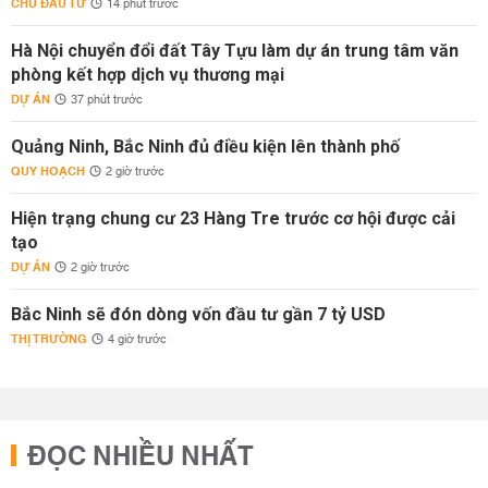
CHỦ ĐẦU TƯ
14 phút trước
Hà Nội chuyển đổi đất Tây Tựu làm dự án trung tâm văn
phòng kết hợp dịch vụ thương mại
DỰ ÁN
37 phút trước
Quảng Ninh, Bắc Ninh đủ điều kiện lên thành phố
QUY HOẠCH
2 giờ trước
Hiện trạng chung cư 23 Hàng Tre trước cơ hội được cải
tạo
DỰ ÁN
2 giờ trước
Bắc Ninh sẽ đón dòng vốn đầu tư gần 7 tỷ USD
THỊ TRƯỜNG
4 giờ trước
ĐỌC NHIỀU NHẤT