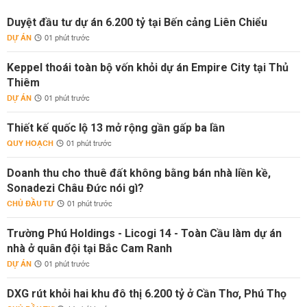
Duyệt đầu tư dự án 6.200 tỷ tại Bến cảng Liên Chiểu
DỰ ÁN
01 phút trước
Keppel thoái toàn bộ vốn khỏi dự án Empire City tại Thủ
Thiêm
DỰ ÁN
01 phút trước
Thiết kế quốc lộ 13 mở rộng gần gấp ba lần
QUY HOẠCH
01 phút trước
Doanh thu cho thuê đất không bằng bán nhà liền kề,
Sonadezi Châu Đức nói gì?
CHỦ ĐẦU TƯ
01 phút trước
Trường Phú Holdings - Licogi 14 - Toàn Cầu làm dự án
nhà ở quân đội tại Bắc Cam Ranh
DỰ ÁN
01 phút trước
DXG rút khỏi hai khu đô thị 6.200 tỷ ở Cần Thơ, Phú Thọ