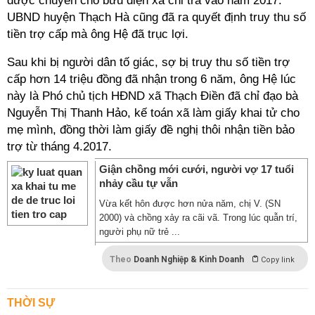
được chuyển cho bưu điện xã chi trả vào năm 2017.
UBND huyện Thạch Hà cũng đã ra quyết định truy thu số
tiền trợ cấp mà ông Hệ đã trục lợi.
Sau khi bị người dân tố giác, sợ bị truy thu số tiền trợ
cấp hơn 14 triệu đồng đã nhận trong 6 năm, ông Hệ lúc
này là Phó chủ tịch HĐND xã Thạch Điền đã chỉ đạo bà
Nguyễn Thị Thanh Hảo, kế toán xã làm giấy khai tử cho
mẹ mình, đồng thời làm giấy đề nghị thôi nhận tiền bảo
trợ từ tháng 4.2017.
Giận chồng mới cưới, người vợ 17 tuổi
nhảy cầu tự vẫn
Vừa kết hôn được hơn nửa năm, chị V. (SN
2000) và chồng xảy ra cãi vã. Trong lúc quẫn trí,
người phụ nữ trẻ ...
Theo
Doanh Nghiệp & Kinh Doanh
Copy link
THỜI SỰ