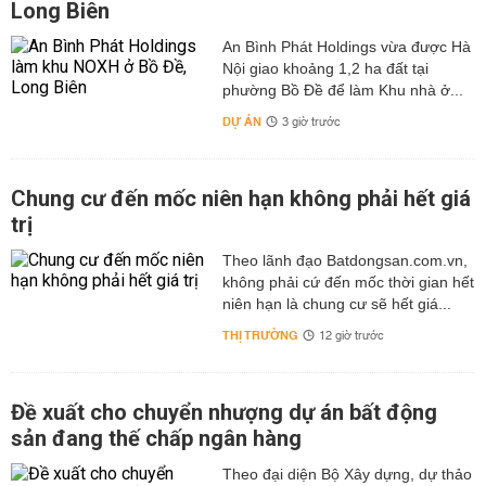
Long Biên
hệ trực tiếp với ngân hàng để nhận tư vấn.
An Bình Phát Holdings vừa được Hà
Các Hình Thức Gửi Tiết Kiệm Tại SHB
Nội giao khoảng 1,2 ha đất tại
SHB cung cấp nhiều sản phẩm tiết kiệm với lãi suất hấp
phường Bồ Đề để làm Khu nhà ở...
dẫn, phù hợp với từng nhu cầu khác nhau của khách
DỰ ÁN
3 giờ trước
hàng:
Tiết Kiệm Có Kỳ Hạn
Chung cư đến mốc niên hạn không phải hết giá
Đây là hình thức tiết kiệm phổ biến nhất tại SHB, phù
trị
hợp với khách hàng có nguồn tiền nhàn rỗi và muốn
hưởng lãi suất cao. Đặc điểm:
Theo lãnh đạo Batdongsan.com.vn,
Kỳ hạn linh hoạt từ 1 tháng đến 36 tháng hoặc dài hơn.
không phải cứ đến mốc thời gian hết
niên hạn là chung cư sẽ hết giá...
Lãi suất cao hơn so với gửi không kỳ hạn.
Khách hàng có thể chọn nhận lãi định kỳ hoặc nhận lãi
THỊ TRƯỜNG
12 giờ trước
cuối kỳ.
Tiết Kiệm Online
Đề xuất cho chuyển nhượng dự án bất động
SHB cho phép khách hàng gửi tiết kiệm trực tuyến thông
qua ứng dụng hoặc website ngân hàng, với các lợi ích:
sản đang thế chấp ngân hàng
Lãi suất cao hơn so với gửi tiết kiệm tại quầy.
Theo đại diện Bộ Xây dựng, dự thảo