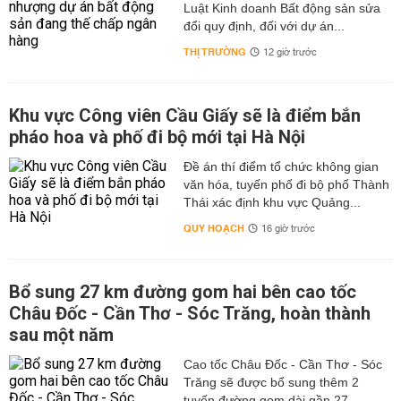
Tiện lợi, có thể gửi và rút tiền mọi lúc, mọi nơi.
Luật Kinh doanh Bất động sản sửa
Bảo mật và an toàn.
đổi quy định, đối với dự án...
Tiết Kiệm Tích Lũy
THỊ TRƯỜNG
12 giờ trước
Sản phẩm này phù hợp với những ai muốn gửi tiết kiệm
theo từng tháng để đạt được mục tiêu tài chính dài hạn.
Một số lợi ích:
Khu vực Công viên Cầu Giấy sẽ là điểm bắn
pháo hoa và phố đi bộ mới tại Hà Nội
Khách hàng có thể gửi tiền định kỳ với số tiền linh hoạt.
Lãi suất ổn định, giúp tích lũy vốn an toàn.
Đề án thí điểm tổ chức không gian
Phù hợp cho mục tiêu như mua nhà, đầu tư hoặc chuẩn bị
văn hóa, tuyến phố đi bộ phố Thành
tài chính cho con cái.
Thái xác định khu vực Quảng...
Tiết Kiệm Linh Hoạt
QUY HOẠCH
16 giờ trước
Hình thức gửi tiết kiệm này cho phép khách hàng chủ
động hơn trong việc sử dụng tiền gửi:
Bổ sung 27 km đường gom hai bên cao tốc
Khách hàng có thể rút một phần tiền trước hạn mà vẫn
Châu Đốc - Cần Thơ - Sóc Trăng, hoàn thành
được hưởng lãi suất cao trên số dư còn lại.
sau một năm
Phù hợp với những người có nhu cầu sử dụng tiền linh
hoạt nhưng vẫn muốn có lợi nhuận.
Cao tốc Châu Đốc - Cần Thơ - Sóc
Các Sản Phẩm Tiết Kiệm Đặc Biệt
Trăng sẽ được bổ sung thêm 2
SHB còn có các sản phẩm tiết kiệm chuyên biệt như:
tuyến đường gom dài gần 27...