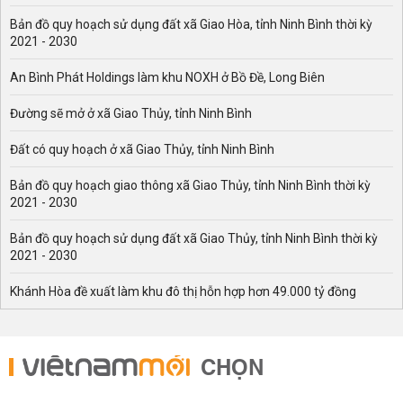
khác trên thị trường.
Bản đồ quy hoạch sử dụng đất xã Giao Hòa, tỉnh Ninh Bình thời kỳ
2021 - 2030
Chủ đề lãi suất ngân hàng SHB mới nhất
Chủ đề "lãi suất ngân hàng SHB" thường tập trung vào
An Bình Phát Holdings làm khu NOXH ở Bồ Đề, Long Biên
các chủ đề chính sau:​
Đường sẽ mở ở xã Giao Thủy, tỉnh Ninh Bình
Cập nhật biểu lãi suất tiết kiệm hàng tháng:
Cung cấp
thông tin chi tiết về mức lãi suất áp dụng cho các kỳ hạn
Đất có quy hoạch ở xã Giao Thủy, tỉnh Ninh Bình
gửi tiết kiệm tại SHB, giúp khách hàng nắm bắt và so
sánh mức lãi suất theo từng tháng.
Bản đồ quy hoạch giao thông xã Giao Thủy, tỉnh Ninh Bình thời kỳ
Những thay đổi và điều chỉnh lãi suất:
Theo dõi và
2021 - 2030
thông báo về các điều chỉnh lãi suất của SHB, bao gồm cả
Bản đồ quy hoạch sử dụng đất xã Giao Thủy, tỉnh Ninh Bình thời kỳ
việc tăng hoặc giảm lãi suất ở các kỳ hạn khác nhau, giúp
2021 - 2030
khách hàng cập nhật kịp thời để đưa ra quyết định tài
chính phù hợp.
Khánh Hòa đề xuất làm khu đô thị hỗn hợp hơn 49.000 tỷ đồng
So sánh lãi suất giữa các kỳ hạn và hình thức gửi tiền:
So sánh mức lãi suất áp dụng cho các kỳ hạn khác nhau
và giữa hình thức gửi tiết kiệm tại quầy với gửi tiết kiệm
CHỌN
online, giúp khách hàng lựa chọn hình thức gửi tiền tối
ưu.
Những chủ đề trên giúp người đọc nắm bắt được thông