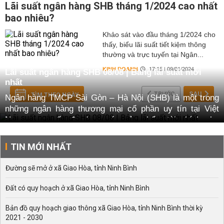
Lãi suất ngân hàng SHB tháng 1/2024 cao nhất
bao nhiêu?
Khảo sát vào đầu tháng 1/2024 cho
thấy, biểu lãi suất tiết kiệm thông
thường và trực tuyến tại Ngân...
KINH DOANH
17:15 | 09/01/2024
Lãi suất ngân hàng SHB 08/08 | Bảng lãi suất mới
nhất
TRƯỚC
SAU
TÌM THEO NGÀY
Ngân hàng TMCP Sài Gòn – Hà Nội (SHB) là một trong
những ngân hàng thương mại cổ phần uy tín tại Việt
Nam, cung cấp đa dạng các sản phẩm tài chính cho
khách hàng cá nhân và doanh nghiệp. Với mạng lưới chi
nhánh rộng khắp, SHB mang đến nhiều lựa chọn gửi tiết
TIN MỚI NHẤT
kiệm hấp dẫn với mức lãi suất cạnh tranh, đáp ứng nhu
cầu của từng nhóm khách hàng.
Đường sẽ mở ở xã Giao Hòa, tỉnh Ninh Bình
Lãi suất ngân hàng SHB là yếu tố quan trọng giúp khách
Đất có quy hoạch ở xã Giao Hòa, tỉnh Ninh Bình
hàng đưa ra quyết định khi gửi tiết kiệm, nhằm tối ưu lợi
nhuận trên khoản tiền nhàn rỗi. Trong bài viết này, chúng
Bản đồ quy hoạch giao thông xã Giao Hòa, tỉnh Ninh Bình thời kỳ
tôi sẽ cập nhật thông tin lãi suất mới nhất tại SHB, phân
2021 - 2030
tích các yếu tố ảnh hưởng và so sánh với các ngân hàng