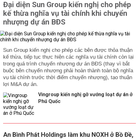
Đại diện Sun Group kiến nghị cho phép
tin chi tiết và cập nhật về lãi suất ngân hàng SHB, từ đó
kế thừa nghĩa vụ tài chính khi chuyển
đưa ra các quyết định tài chính phù hợp với nhu cầu cá
nhân.
nhượng dự án BĐS
Tổng quan lãi Suất Ngân Hàng SHB
SHB thường xuyên điều chỉnh lãi suất tiền gửi để phù
hợp với tình hình kinh tế và nhu cầu của khách hàng.
Sun Group kiến nghị cho phép các bên được thỏa thuận
Một số yếu tố quan trọng quyết định đến lãi suất bao
kế thừa, tiếp tục thực hiện các nghĩa vụ tài chính còn lại
gồm:
trong quá trình chuyển nhượng dự án BĐS (thay vì bắt
Kỳ hạn gửi tiết kiệm:
Các kỳ hạn dài thường có lãi suất
buộc bên chuyển nhượng phải hoàn thành toàn bộ nghĩa
cao hơn so với kỳ hạn ngắn.
vụ tài chính trước thời điểm chuyển nhượng), tạo thuận
Hình thức gửi tiết kiệm:
Lãi suất gửi online có thể cao
lợi M&A dự án.
hơn so với gửi trực tiếp tại quầy.
Vingroup kiến nghị gỡ vướng loạt dự án ở
Số tiền gửi:
Số tiền gửi lớn thường được hưởng mức lãi
Phú Quốc
suất ưu đãi hơn.
Chính sách khuyến mãi:
SHB có các chương trình ưu đãi
dành cho khách hàng thân thiết hoặc khách hàng tham
gia các gói tiết kiệm đặc biệt.
Để biết mức lãi suất chính xác theo từng kỳ hạn, khách
An Bình Phát Holdings làm khu NOXH ở Bồ Đề,
hàng nên truy cập website chính thức của SHB hoặc liên