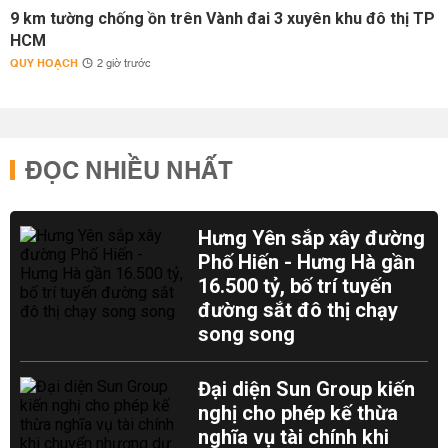
9 km tường chống ồn trên Vành đai 3 xuyên khu đô thị TP
HCM
QUY HOẠCH
2 giờ trước
ĐỌC NHIỀU NHẤT
Hưng Yên sắp xây đường
Phố Hiến - Hưng Hà gần
16.500 tỷ, bố trí tuyến
đường sắt đô thị chạy
song song
Đại diện Sun Group kiến
nghị cho phép kế thừa
nghĩa vụ tài chính khi