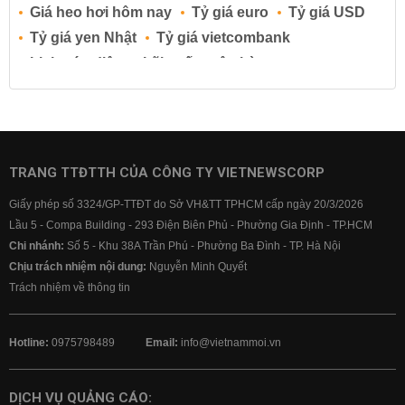
Giá heo hơi hôm nay
Tỷ giá euro
Tỷ giá USD
Tỷ giá yen Nhật
Tỷ giá vietcombank
Lịch cúp điện
Lãi suất ngân hàng
Lãi suất tiết kiệm
Lãi suất tiền gửi
Lãi suất ngân hàng Agribank
Lãi suất ngân hàng Sacombank
Lãi suất ngân hàng BIDV
TRANG TTĐTTH CỦA CÔNG TY VIETNEWSCORP
Lãi suất ngân hàng Vietinbank
Giấy phép số 3324/GP-TTĐT do Sở VH&TT TPHCM cấp ngày 20/3/2026
Lãi suất ngân hàng Vietcombank
Lầu 5 - Compa Building - 293 Điện Biên Phủ - Phường Gia Định - TP.HCM
Chi nhánh:
Số 5 - Khu 38A Trần Phú - Phường Ba Đình - TP. Hà Nội
Chịu trách nhiệm nội dung:
Nguyễn Minh Quyết
Trách nhiệm về thông tin
Hotline:
0975798489
Email:
info@vietnammoi.vn
DỊCH VỤ QUẢNG CÁO: