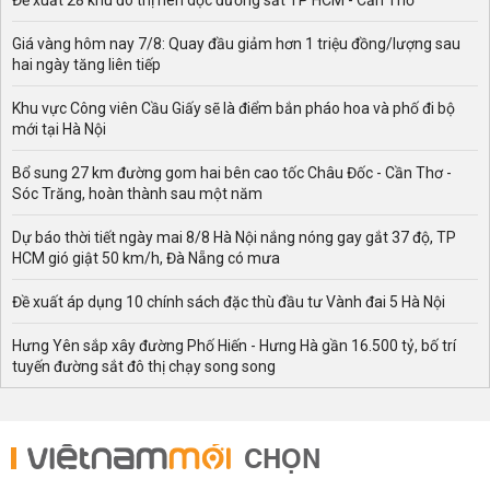
Đề xuất 28 khu đô thị nén dọc đường sắt TP HCM - Cần Thơ
Giá vàng hôm nay 7/8: Quay đầu giảm hơn 1 triệu đồng/lượng sau
hai ngày tăng liên tiếp
Khu vực Công viên Cầu Giấy sẽ là điểm bắn pháo hoa và phố đi bộ
mới tại Hà Nội
Bổ sung 27 km đường gom hai bên cao tốc Châu Đốc - Cần Thơ -
Sóc Trăng, hoàn thành sau một năm
Dự báo thời tiết ngày mai 8/8 Hà Nội nắng nóng gay gắt 37 độ, TP
HCM gió giật 50 km/h, Đà Nẵng có mưa
Đề xuất áp dụng 10 chính sách đặc thù đầu tư Vành đai 5 Hà Nội
Hưng Yên sắp xây đường Phố Hiến - Hưng Hà gần 16.500 tỷ, bố trí
tuyến đường sắt đô thị chạy song song
CHỌN