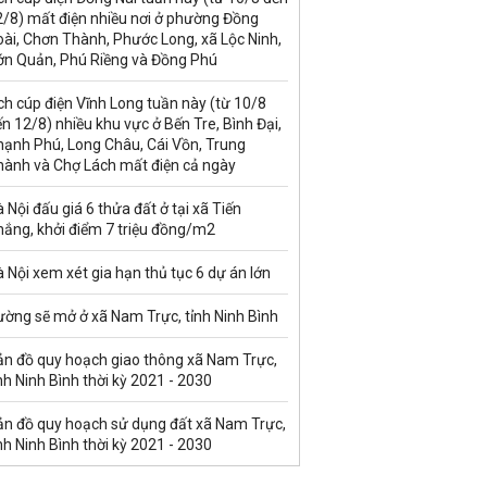
2/8) mất điện nhiều nơi ở phường Đồng
ài, Chơn Thành, Phước Long, xã Lộc Ninh,
ớn Quản, Phú Riềng và Đồng Phú
ch cúp điện Vĩnh Long tuần này (từ 10/8
n 12/8) nhiều khu vực ở Bến Tre, Bình Đại,
hạnh Phú, Long Châu, Cái Vồn, Trung
hành và Chợ Lách mất điện cả ngày
 Nội đấu giá 6 thửa đất ở tại xã Tiến
hắng, khởi điểm 7 triệu đồng/m2
 Nội xem xét gia hạn thủ tục 6 dự án lớn
ường sẽ mở ở xã Nam Trực, tỉnh Ninh Bình
ản đồ quy hoạch giao thông xã Nam Trực,
nh Ninh Bình thời kỳ 2021 - 2030
ản đồ quy hoạch sử dụng đất xã Nam Trực,
nh Ninh Bình thời kỳ 2021 - 2030