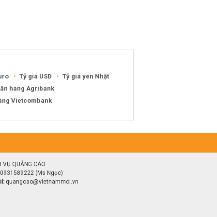
uro
Tỷ giá USD
Tỷ giá yen Nhật
gân hàng Agribank
hàng Vietcombank
H VỤ QUẢNG CÁO
0931589222 (Ms Ngọc)
l:
quangcao@vietnammoi.vn