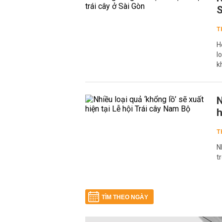
S
T
H
l
k
N
h
T
N
t
TÌM THEO NGÀY