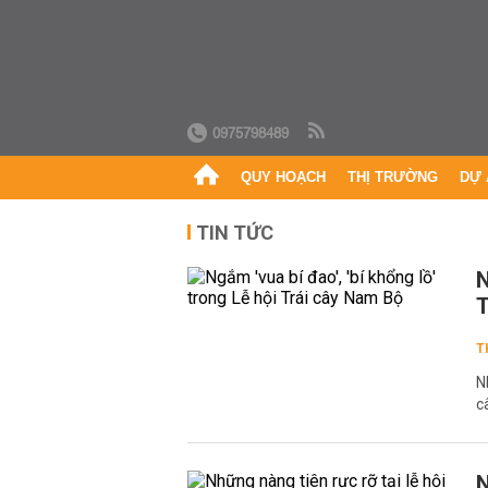
0975798489
QUY HOẠCH
THỊ TRƯỜNG
DỰ 
TIN TỨC
N
T
T
N
c
N