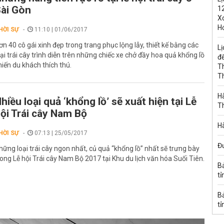
ài Gòn
1
Xo
H
HỜI SỰ
11:10 | 01/06/2017
ơn 40 cô gái xinh đẹp trong trang phục lộng lẫy, thiết kế bằng các
Lị
oại trái cây trình diễn trên những chiếc xe chở đầy hoa quả khổng lồ
đế
hiến du khách thích thú.
T
T
Hà
hiều loại quả ‘khổng lồ’ sẽ xuất hiện tại Lễ
T
ội Trái cây Nam Bộ
Hà
HỜI SỰ
07:13 | 25/05/2017
Đ
hững loại trái cây ngon nhất, củ quả “khổng lồ” nhất sẽ trưng bày
rong Lễ hội Trái cây Nam Bộ 2017 tại Khu du lịch văn hóa Suối Tiên.
B
tỉ
B
tỉ