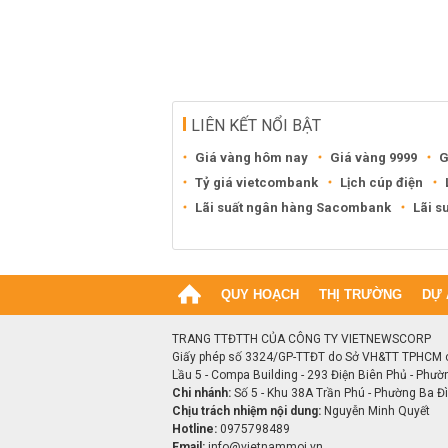
LIÊN KẾT NỔI BẬT
Giá vàng hôm nay
Giá vàng 9999
G
Tỷ giá vietcombank
Lịch cúp điện
Lãi suất ngân hàng Sacombank
Lãi s
QUY HOẠCH
THỊ TRƯỜNG
DỰ 
TRANG TTĐTTH CỦA CÔNG TY VIETNEWSCORP
Giấy phép số 3324/GP-TTĐT do Sở VH&TT TPHCM 
Lầu 5 - Compa Building - 293 Điện Biên Phủ - Phườ
Chi nhánh:
Số 5 - Khu 38A Trần Phú - Phường Ba Đìn
Chịu trách nhiệm nội dung:
Nguyễn Minh Quyết
Hotline:
0975798489
Email:
info@vietnammoi.vn