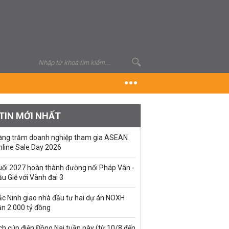
TIN MỚI NHẤT
àng trăm doanh nghiệp tham gia ASEAN
nline Sale Day 2026
uối 2027 hoàn thành đường nối Pháp Vân -
u Giẽ với Vành đai 3
ắc Ninh giao nhà đầu tư hai dự án NOXH
ần 2.000 tỷ đồng
ch cúp điện Đồng Nai tuần này (từ 10/8 đến