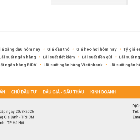
Khánh Hòa đề xuất làm khu đô
thị hỗn hợp hơn 49.000 tỷ đồng
iá xăng dầu hôm nay
Giá dầu thô
Giá heo hơi hôm nay
Tỷ giá e
Lãi suất ngân hàng
Lãi suất tiết kiệm
Lãi suất tiền gửi
Lãi suất n
uất ngân hàng BIDV
Lãi suất ngân hàng Vietinbank
Lãi suất ngân 
ÁN
CHỦ ĐẦU TƯ
ĐẤU GIÁ - ĐẤU THẦU
KINH DOANH
DỊC
cấp ngày 20/3/2026
Tel:
ng Gia Định - TP.HCM
Emai
h - TP. Hà Nội