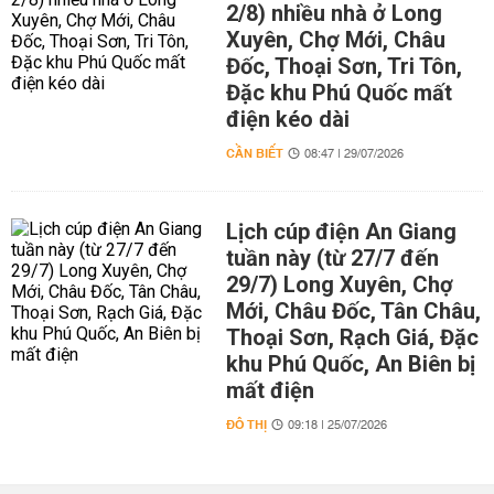
2/8) nhiều nhà ở Long
Xuyên, Chợ Mới, Châu
Đốc, Thoại Sơn, Tri Tôn,
Đặc khu Phú Quốc mất
điện kéo dài
CẦN BIẾT
08:47 | 29/07/2026
Lịch cúp điện An Giang
tuần này (từ 27/7 đến
29/7) Long Xuyên, Chợ
Mới, Châu Đốc, Tân Châu,
Thoại Sơn, Rạch Giá, Đặc
khu Phú Quốc, An Biên bị
mất điện
ĐÔ THỊ
09:18 | 25/07/2026