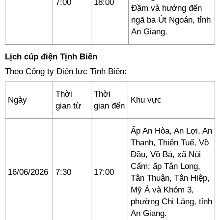
7:00
18:00
Đầm và hướng đến
ngã ba Út Ngoán, tỉnh
An Giang.
Lịch cúp điện Tịnh Biên
Theo Công ty Điện lực Tịnh Biên:
Thời
Thời
Ngày
Khu vực
gian từ
gian đến
Ấp An Hòa, An Lợi, An
Thạnh, Thiên Tuế, Vồ
Đầu, Vồ Bà, xã Núi
Cấm; ấp Tân Long,
16/06/2026
7:30
17:00
Tân Thuận, Tân Hiệp,
Mỹ Á và Khóm 3,
phường Chi Lăng, tỉnh
An Giang.