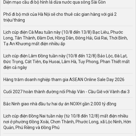
Diện mạo cầu đi bộ hình lá dừa nước qua sông Sài Gòn
thủy sản và tiểu thủ công nghiệp. Chính vì vậy, nhu cầu
sử dụng điện ở An Giang không chỉ về số lượng mà còn
Phố đi bộ mới của Hà Nội sẽ cho thuê các gian hàng với giá 2
đa dạng về mục tiêu – từ sinh hoạt, kinh doanh nhỏ lẻ
triệu/tháng
đến sản phẩm sản xuất công nghiệp và nuôi trồng thủy
sản.
Lịch cúp điện Cà Mau tuần này (10/8 đến 13/8) Bạc Liêu, Phước
Long, Tân Thành, Đầm Dơi, Hồng Dân, Đông Hải, Giá Rai, Thới Bình,
Đặc thù địa hình An Giang có nhiều sông Tiền, kênh
Tạ An Khương mất điện nhiều ấp
Rạch, cù lao xen kẽ. Đây vừa là lợi thế trong việc phát
triển kinh tế nông nghiệp, vừa là công thức hoàn thiện
Lịch cúp điện Lâm Đồng tuần này (10/8 đến 12/8) Bảo Lộc, Đà Lạt,
cho ngành điện trong công việc đảm bảo cung cấp ứng
Đức Trọng, Cát Tiên, Đạ Huoai, Lâm Hà, Tuy Phong, Phan Thiết mất
dụng ổn định. Các tuyến đường dây truyền tải điện phải
điện cả ngày
băng qua sông, kênh, vùng trũng thấp, tạo việc làm bảo
Hàng trăm doanh nghiệp tham gia ASEAN Online Sale Day 2026
trì, nâng cấp khó khăn, đặc biệt trong mùa mưa lũ. Vào
mùa khô nắng nóng, nhu cầu sử dụng điện tăng vọt làm
Cuối 2027 hoàn thành đường nối Pháp Vân - Cầu Giẽ với Vành đai 3
người dân đồng loạt dùng máy lạnh, quạt, nhẹ nhàng
nông nghiệp, tạo hệ thống dễ rơi vào tình trạng quá tải.
Bắc Ninh giao nhà đầu tư hai dự án NOXH gần 2.000 tỷ đồng
Ngược lại, mùa mưa lũ thường ẩn giấu nguy cơ cố gắng
thiết lập chiến đấu, ngập tràn và cây cối ngã xuống
Lịch cúp điện Đồng Nai tuần này (từ 10/8 đến 12/8) mất điện nhiều
đường dây.
nơi ở phường Đồng Xoài, Chơn Thành, Phước Long, xã Lộc Ninh, Hớn
Quản, Phú Riềng và Đồng Phú
Những năm gần đây, tình trạng điện tại An Giang chủ yếu