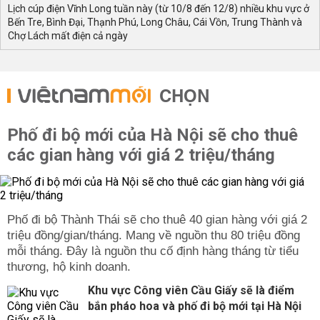
diễn ra theo kế hoạch nhằm mục đích phục vụ công tác
Lịch cúp điện Vĩnh Long tuần này (từ 10/8 đến 12/8) nhiều khu vực ở
bảo trì, sửa chữa và nâng cấp mạng lưới điện. Điện lực
Bến Tre, Bình Đại, Thạnh Phú, Long Châu, Cái Vồn, Trung Thành và
tỉnh thường tổ chức các đường dây xuống cấp mới, bảo
Chợ Lách mất điện cả ngày
vệ trạm biến áp, cũng như đấu nối thêm các công trình
điện mới tại khu dân cư, khu công nghiệp đang phát
triển. Một số lĩnh vực trọng điểm thường xuyên được
CHỌN
đưa vào danh sách cắt điện có kế hoạch bao gồm:
Long
Xuyên, Châu Đốc, Tân Châu, Chợ Mới, Phú Tân, Châu
Phú, Tri Tôn, Thoại Sơn
. Thời gian mất điện thường rơi
Phố đi bộ mới của Hà Nội sẽ cho thuê
vào khoảng
7h30 sáng đến 15h chiều
, kéo dài từ
2 – 5
các gian hàng với giá 2 triệu/tháng
giờ
mục tiêu và phạm vi bảo trì.
Vì sao cần theo dõi lịch điện An Giang mỗi ngày?
Dưới đây là những lý do mà người dân cần theo dõi lịch
điện mỗi ngày:
Phố đi bộ Thành Thái sẽ cho thuê 40 gian hàng với giá 2
triệu đồng/gian/tháng. Mang về nguồn thu 80 triệu đồng
Chủ động trong sinh hoạt và công việc thường xuyên
mỗi tháng. Đây là nguồn thu cố định hàng tháng từ tiểu
Việc xác định thời gian điện giúp các hộ gia đình chủ
thương, hộ kinh doanh.
động hơn trong việc sắp xếp lịch sinh hoạt. Người dân
Khu vực Công viên Cầu Giấy sẽ là điểm
có thể chuẩn bị thiết bị trước bữa ăn, Rửa sạch, sạc đầy
bắn pháo hoa và phố đi bộ mới tại Hà Nội
các thiết bị điện thoại, laptop hay pin dự phòng để không