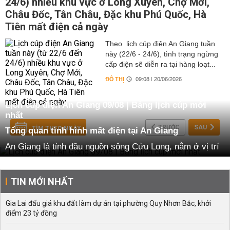
24/6) nhiều khu vực ở Long Xuyên, Chợ Mới,
Châu Đốc, Tân Châu, Đặc khu Phú Quốc, Hà
Tiên mất điện cả ngày
Theo lịch cúp điện An Giang tuần
này (22/6 - 24/6), tình trạng ngừng
cấp điện sẽ diễn ra tại hàng loạt...
ĐÔ THỊ
09:08 | 20/06/2026
Lịch cúp điện An Giang 09/08 | Bảng lịch cúp mới
nhất
TRƯỚC
SAU
TÌM THEO NGÀY
Tổng quan tình hình mất điện tại An Giang
An Giang là tỉnh đầu nguồn sông Cửu Long, nằm ở vị trí
chiến lược quan trọng về kinh tế – xã hội trong khu vực
Tây Nam Bộ. Với dân số hơn 2,2 triệu người, tỉnh có đặc
điểm nổi bật là pha trộn giữa đô thị phát triển và giao
TIN MỚI NHẤT
thông nông thôn. Long Xuyên và Châu Đốc là hai đô thị
trung tâm tập trung nhiều khu công nghiệp, thương mại,
Gia Lai đấu giá khu đất làm dự án tại phường Quy Nhơn Bắc, khởi
điểm 23 tỷ đồng
dịch vụ, trong khi các huyện như Chợ Mới, Phú Tân, Tân
Châu lại nổi bật với thế mạnh nông nghiệp, nuôi trồng