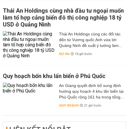
tốt hơn, duy trì chất lượng dịch vụ và tránh những rủi ro
không mong muốn.
Thái An Holdings cùng nhà đầu tư ngoại muốn
Góp phần nâng cao ý thức sử dụng điện tiết kiệm
làm tổ hợp cảng biển đô thị công nghiệp 18 tỷ
USD ở Quảng Ninh
Theo dõi lịch cúp điện không chỉ là một biện pháp chủ
động trong sinh hoạt mà còn giúp người dân hình thành
Thái An Holdings cùng các đối tác
thói quen sử dụng điện hợp lý. Khi biết rõ khung giờ mất
đến từ Vương quốc Anh vừa tới
điện, các hộ gia đình sẽ có xu hướng điều chỉnh việc sử
Quảng Ninh đề xuất ý tưởng làm...
dụng thiết bị, hạn chế tiêu thụ điện năng vào giờ cao
DỰ ÁN
19 giờ trước
điểm và tăng cường tiết kiệm. Điều này vừa giúp giảm
áp lực cho lưới điện địa phương, vừa góp phần chung
tay bảo vệ hệ thống điện quốc gia. Đây cũng là một trong
Quy hoạch bốn khu lấn biển ở Phú Quốc
những định hướng mà ngành điện lực khuyến khích cộng
đồng cùng thực hiện trong bối cảnh nhu cầu điện ngày
An Giang quyết định bổ sung định
càng gia tăng.
hướng quy hoạch 4 khu lấn biển tại
Phú Quốc rộng 161 ha trong tổng...
Các nguyên nhân thường gây mất điện tại An Giang
QUY HOẠCH
21 giờ trước
Dưới đây là những nguyên nhân thường gây cúp điện tại
địa bàn tỉnh An Giang:
Bảo trì và nâng cấp hệ thống điện định kỳ