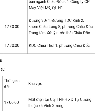
ban ngành Châu Đốc cũ; Công ty CP
May Việt Mỹ, QL N1.
Đường 30/4; Đường TDC Kinh 2,
17:30:00
khóm Châu Long 8, phường Châu Đốc;
Trung tâm Xử lý nước thải Châu Đốc.
17:30:00
KDC Châu Thới 1, phường Châu Đốc.
âu
hâu:
Thời gian
Khu vực
đến
Mất điện tại Cty TNHH XD Tự Cường
17:00:00
thuộc xã Vĩnh Xương