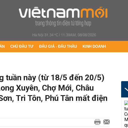
Hà Nội 31.34 °C
|
11:39AM, 08/08/2026
ÁN
CHỦ ĐẦU TƯ
ĐẤU GIÁ - ĐẤU THẦU
KINH DOANH
g tuần này (từ 18/5 đến 20/5)
Long Xuyên, Chợ Mới, Châu
Sơn, Tri Tôn, Phú Tân mất điện