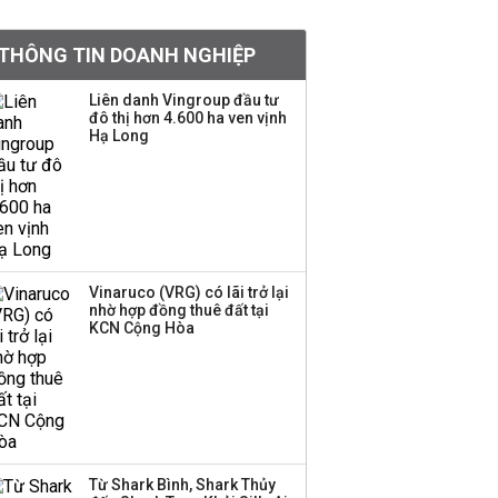
tỷ lệ 1:1 để tăng thanh
khoản
THÔNG TIN DOANH NGHIỆP
Sau nhịp điều chỉnh
Liên danh Vingroup đầu tư
đô thị hơn 4.600 ha ven vịnh
mạnh, CTCK nhìn thấy
Hạ Long
cơ hội ở nhóm cổ phiếu
nào?
Một thương hiệu thời
trang Việt đóng cửa
sau 5 năm hoạt động,
thanh lý toàn bộ cửa
Vinaruco (VRG) có lãi trở lại
nhờ hợp đồng thuê đất tại
hàng
KCN Cộng Hòa
DatVietVAC lãi sau thuế
135 tỷ đồng nửa đầu
năm, dồn 6 concert vào
cuối năm
Từ Shark Bình, Shark Thủy
Công ty 100 tỷ của