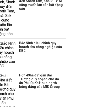
đến Shark Tam, Khải Silk: Ai
Huấn Hoa Hồng bỗng
cũng muốn lấn sân bất động
dưng ‘biến mất’, một
sản
công ty khác đã giải thể
Bắc Ninh điều chỉnh quy
hoạch khu công nghiệp của
KBC
Hơn 49ha đất gần Bãi
Trường quy hoạch cho dự
án Phú Quốc Housing và
bóng dáng của MIK Group