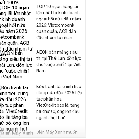
TOP 10 ngân hàng lãi
lớn nhất từ kinh doanh
ngoại hối nửa đầu năm
2026: Vietcombank
quán quân, ACB dẫn
đầu nhóm tư nhân
AEON bán mảng siêu
thị tại Thái Lan, dồn lực
cho ‘cuộc chiến’ tại Việt
Nam
Bức tranh tài chính tiêu
dùng nửa đầu 2026 tiếp
tục phân hóa:
VietCredit báo lãi tăng
ba chữ số, ông lớn đầu
ngành 'hụt hơi'
Điện Máy Xanh muốn
phát hành cổ phiếu với