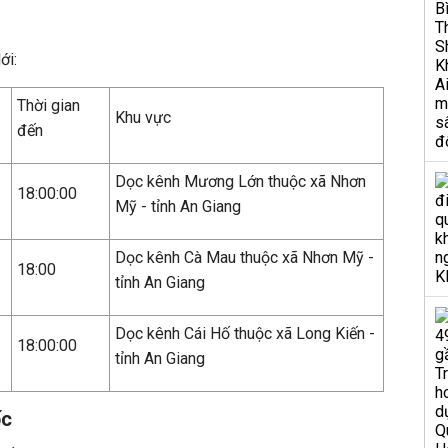
i
ới:
Thời gian
Khu vực
đến
Dọc kênh Mương Lớn thuộc xã Nhơn
18:00:00
Mỹ - tỉnh An Giang
Dọc kênh Cà Mau thuộc xã Nhơn Mỹ -
18:00
tỉnh An Giang
Dọc kênh Cái Hố thuộc xã Long Kiến -
18:00:00
tỉnh An Giang
ốc