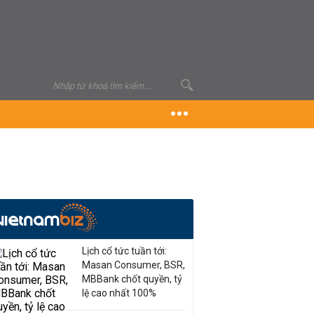
Lịch cổ tức tuần tới:
Masan Consumer, BSR,
MBBank chốt quyền, tỷ
lệ cao nhất 100%