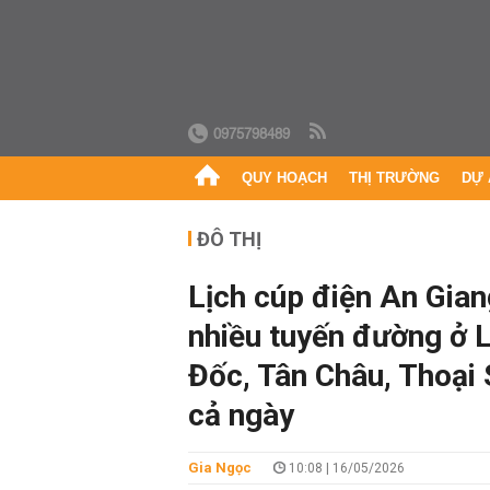
0975798489
QUY HOẠCH
THỊ TRƯỜNG
DỰ 
ĐÔ THỊ
Lịch cúp điện An Gian
nhiều tuyến đường ở 
Đốc, Tân Châu, Thoại 
cả ngày
Gia Ngọc
10:08 | 16/05/2026