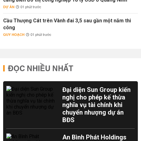
DỰ ÁN
01 phút trước
Cầu Thượng Cát trên Vành đai 3,5 sau gần một năm thi
công
QUY HOẠCH
01 phút trước
ĐỌC NHIỀU NHẤT
Đại diện Sun Group kiến
nghị cho phép kế thừa
nghĩa vụ tài chính khi
chuyển nhượng dự án
BĐS
An Bình Phát Holdings