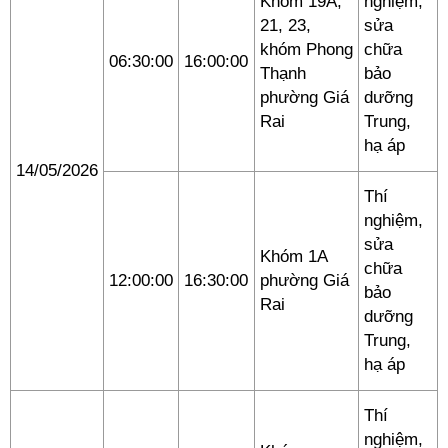
Khóm 19A,
nghiệm,
21, 23,
sửa
khóm Phong
chữa
06:30:00
16:00:00
Thạnh
bảo
phường Giá
dưỡng
Rai
Trung,
hạ áp
14/05/2026
Thí
nghiệm,
sửa
Khóm 1A
chữa
12:00:00
16:30:00
phường Giá
bảo
Rai
dưỡng
Trung,
hạ áp
Thí
nghiệm,