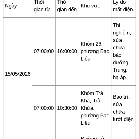
Thời
Thời
Lý do
Ngày
Khu vực
gian từ
gian đến
mất điện
Thí
nghiệm,
sửa
Khóm 26,
chữa
07:00:00
16:00:00
phường Bạc
bảo
Liêu
dưỡng
Trung,
15/05/2026
hạ áp
Khóm Trà
Bảo trì,
Kha, Trà
sửa
07:00:00
10:30:00
Khứa,
chữa
phường Bạc
lưới điện
Liêu
Đường Lê