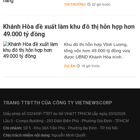
THỊ TRƯỜNG
22 giờ trước
Khánh Hòa đề xuất làm khu đô thị hỗn hợp hơn
49.000 tỷ đồng
Khu đô thị hỗn hợp Vĩnh Lương,
tổng vốn hơn 49.000 tỷ đồng vừa
được UBND Khánh Hòa trình...
DỰ ÁN
18 giờ trước
TRANG TTĐTTH CỦA CÔNG TY VIETNEWSCORP
Giấy phép số 3324/GP-TTĐT do Sở VH&TT TPHCM cấp ngày 20/3/2026
Lầu 5 - Compa Building - 293 Điện Biên Phủ - Phường Gia Định - TP.HCM
Chi nhánh:
Số 5 - Khu 38A Trần Phú - Phường Ba Đình - TP. Hà Nội
Chịu trách nhiệm nội dung:
Nguyễn Minh Quyết