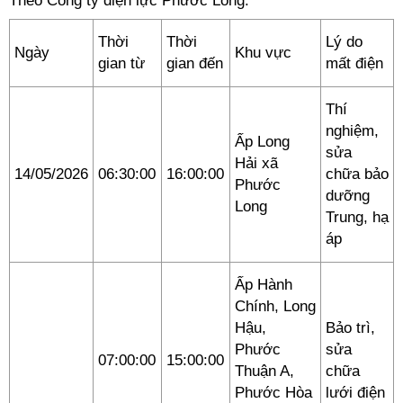
Theo Công ty điện lực Phước Long:
Thời
Thời
Lý do
Ngày
Khu vực
gian từ
gian đến
mất điện
Thí
nghiệm,
Ấp Long
sửa
Hải xã
14/05/2026
06:30:00
16:00:00
chữa bảo
Phước
dưỡng
Long
Trung, hạ
áp
Ấp Hành
Chính, Long
Hậu,
Bảo trì,
Phước
sửa
07:00:00
15:00:00
Thuận A,
chữa
Phước Hòa
lưới điện