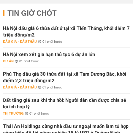
TIN GIỜ CHÓT
Hà Nội đấu giá 6 thửa đất ở tại xã Tiến Thắng, khởi điểm 7
triệu đồng/m2
ĐẤU GIÁ - ĐẤU THẦU
01 phút trước
Hà Nội xem xét gia hạn thủ tục 6 dự án lớn
DỰ ÁN
01 phút trước
Phú Thọ đấu giá 30 thửa đất tại xã Tam Dương Bắc, khởi
điểm 2,3 triệu đồng/m2
ĐẤU GIÁ - ĐẤU THẦU
01 phút trước
Đất tăng giá sau khi thu hồi: Người dân cần được chia sẻ
lợi ích hợp lý
THỊ TRƯỜNG
01 phút trước
Thái An Holdings cùng nhà đầu tư ngoại muốn làm tổ hợp
cảng biển đô thị công nghiệp 18 tỷ USD ở Quảng Ninh