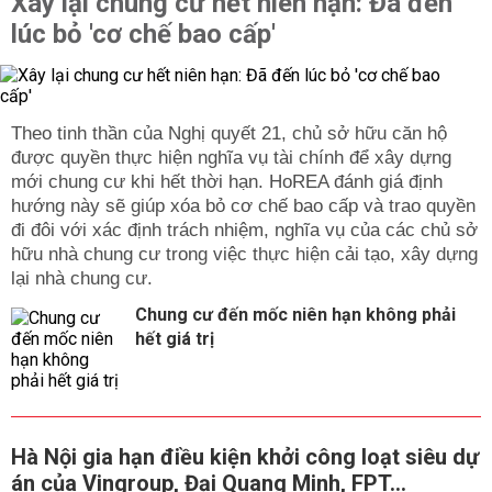
Xây lại chung cư hết niên hạn: Đã đến
mùa mưa bão, khi nhu cầu sử dụng thiết bị điện tăng
cao.
lúc bỏ 'cơ chế bao cấp'
Trẻ em, người già và người bệnh là những đối tượng dễ
bị ảnh hưởng nhất. Nhiều gia đình phản ánh việc mất
điện kéo dài làm nhiệt độ trong nhà tăng cao, khiến giấc
ngủ và sức khỏe bị tác động rõ rệt. Đối với học sinh,
Theo tinh thần của Nghị quyết 21, chủ sở hữu căn hộ
sinh viên, việc mất điện còn cản trở quá trình học tập
được quyền thực hiện nghĩa vụ tài chính để xây dựng
trực tuyến hoặc ôn luyện.
mới chung cư khi hết thời hạn. HoREA đánh giá định
hướng này sẽ giúp xóa bỏ cơ chế bao cấp và trao quyền
Các thiết bị điện tử như máy tính, điện thoại, tivi, modem
đi đôi với xác định trách nhiệm, nghĩa vụ của các chủ sở
Internet nếu không có nguồn điện dự phòng dễ gặp tình
hữu nhà chung cư trong việc thực hiện cải tạo, xây dựng
trạng gián đoạn công việc, mất dữ liệu, ảnh hưởng đến
lại nhà chung cư.
tiến độ làm việc từ xa. Riêng tủ lạnh và tủ đông – thiết bị
quan trọng trong việc bảo quản thực phẩm – khi mất điện
Chung cư đến mốc niên hạn không phải
lâu có thể làm hư hỏng thực phẩm, gây thiệt hại tài chính
hết giá trị
và ảnh hưởng đến sức khỏe người tiêu dùng.
Nhờ việc theo dõi lịch cúp điện, người dân có thể lên kế
hoạch nấu ăn, giặt giũ, tích trữ nước sạch và chuẩn bị
sẵn sàng các nguồn chiếu sáng dự phòng. Đây là bước
Hà Nội gia hạn điều kiện khởi công loạt siêu dự
quan trọng để giảm thiểu những phiền toái không mong
án của Vingroup, Đại Quang Minh, FPT...