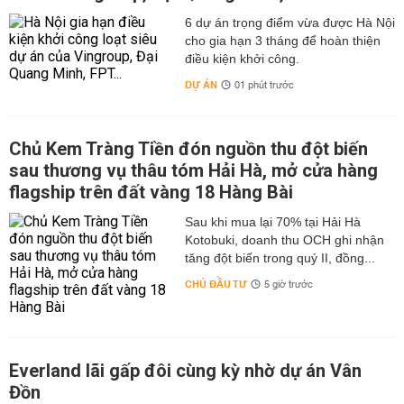
muốn trong sinh hoạt.
6 dự án trọng điểm vừa được Hà Nội
Tác động đến hoạt động kinh tế và sản xuất
cho gia hạn 3 tháng để hoàn thiện
Điện năng đóng vai trò xương sống trong nền kinh tế của
điều kiện khởi công.
tỉnh Cà Mau. Hoạt động sản xuất, chế biến thủy sản,
DỰ ÁN
01 phút trước
đánh bắt hải sản, công nghiệp nhẹ, dịch vụ du lịch,
thương mại và vận tải đều phụ thuộc vào nguồn điện ổn
định. Việc cúp điện, dù chỉ trong vài giờ, cũng có thể gây
Chủ Kem Tràng Tiền đón nguồn thu đột biến
ra những tác động lớn đến năng suất và chi phí vận
sau thương vụ thâu tóm Hải Hà, mở cửa hàng
hành.
flagship trên đất vàng 18 Hàng Bài
Các nhà máy chế biến thủy sản – ngành mũi nhọn xuất
Sau khi mua lại 70% tại Hải Hà
khẩu của Cà Mau – cần hệ thống điện ổn định để duy trì
Kotobuki, doanh thu OCH ghi nhận
dây chuyền cấp đông, bảo quản và sản xuất. Nếu xảy ra
tăng đột biến trong quý II, đồng...
mất điện mà không có hệ thống dự phòng, hàng hóa có
CHỦ ĐẦU TƯ
thể hư hỏng, làm giảm chất lượng sản phẩm và uy tín
5 giờ trước
của doanh nghiệp.
Đối với ngành nuôi tôm công nghiệp và siêu thâm canh,
hệ thống quạt nước, máy sục khí và bơm nước vận hành
Everland lãi gấp đôi cùng kỳ nhờ dự án Vân
liên tục để duy trì môi trường ao nuôi. Việc mất điện đột
Đồn
ngột có thể gây thiếu oxy, khiến tôm chết hàng loạt, gây