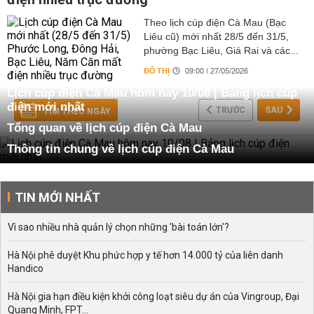
Theo lịch cúp điện Cà Mau (Bạc
Liêu cũ) mới nhất 28/5 đến 31/5,
phường Bạc Liêu, Giá Rai và các...
ĐÔ THỊ
09:00 | 27/05/2026
Lịch cúp điện Cà Mau hôm nay 10/08 | Bảng lịch cúp
điện mới nhất
TRƯỚC
SAU
TÌM THEO NGÀY
Tổng quan về lịch cúp điện Cà Mau
Thông tin chung về lịch cúp điện Cà Mau
Lịch cúp điện Cà Mau là bảng thông tin do Công ty Điện
lực Cà Mau công bố định kỳ hằng ngày hoặc hằng tuần.
TIN MỚI NHẤT
Đây là một công cụ quan trọng giúp người dân, doanh
nghiệp, hợp tác xã, cơ sở sản xuất và các tổ chức trên
Vì sao nhiều nhà quản lý chọn những 'bài toán lớn'?
địa bàn nắm bắt tình hình cung cấp điện. Trong lịch
thường có các nội dung chính như: thời gian mất điện dự
Hà Nội phê duyệt Khu phức hợp y tế hơn 14.000 tỷ của liên danh
kiến, phạm vi khu vực bị ảnh hưởng, nguyên nhân mất
Handico
điện, và các lưu ý đi kèm.
Hà Nội gia hạn điều kiện khởi công loạt siêu dự án của Vingroup, Đại
Đối với một tỉnh ven biển như Cà Mau – nơi có đặc thù
Quang Minh, FPT...