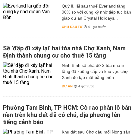
thiệt hại hàng tỷ đồng. Đây là lý do người dân Cà Mau,
Quý II, lãi sau thuế Everland tăng
đặc biệt ở các huyện ven biển như Đầm Dơi, Cái Nước,
96% so với cùng kỳ nhờ tiếp tục bàn
Năm Căn, rất chú trọng đến việc cập nhật lịch cúp điện
giao dự án Crystal Holidays...
để chủ động chạy máy phát hoặc điều chỉnh hệ thống
CHỦ ĐẦU TƯ
01 giờ trước
nuôi.
Các cửa hàng dịch vụ, siêu thị, nhà hàng, khách sạn tại
TP. Cà Mau và các thị trấn cũng chịu ảnh hưởng. Mất
Sẽ 'đập đi xây lại' hai tòa nhà Chợ Xanh, Nam
điện khiến hoạt động thanh toán điện tử gián đoạn, ảnh
Định thành chung cư cho thuê 15 tầng
hưởng đến trải nghiệm khách hàng và doanh thu. Trong
bối cảnh tỉnh đang thúc đẩy phát triển du lịch, đặc biệt là
Ninh Bình sẽ phá dỡ 2 tòa nhà 5
tầng đã xuống cấp và khu vực chợ
du lịch sinh thái, điện năng ổn định càng trở nên quan
Xanh để tạo mặt bằng triển...
trọng để nâng cao chất lượng dịch vụ.
DỰ ÁN
4 giờ trước
Lợi ích của việc biết trước lịch cúp điện
Nắm bắt lịch cúp điện không chỉ là nhu cầu thực tế của
mỗi hộ gia đình mà còn mang lại nhiều lợi ích cho toàn
Phường Tam Bình, TP HCM: Cò rao phân lô bán
cộng đồng. Trước hết, người dân có thể chuẩn bị trước
nền trên khu đất đã có chủ, địa phương lên
các phương án dự phòng như tích trữ nước sạch, sạc
tiếng cảnh báo
đầy các thiết bị điện tử, chuẩn bị đèn pin, đèn sạc hoặc
máy phát điện. Điều này giúp sinh hoạt không bị gián
Khu đất sau Chợ đầu mối Nông sản