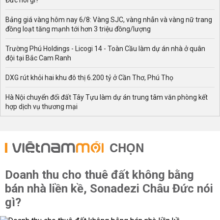
Đức nói gì?
giới hạn ở việc thông báo thời gian, mà còn cung cấp
các thông tin chi tiết như khu vực bị ảnh hưởng, lý do
Bảng giá vàng hôm nay 6/8: Vàng SJC, vàng nhẫn và vàng nữ trang
đồng loạt tăng mạnh tới hơn 3 triệu đồng/lượng
cúp điện và thời gian khôi phục.
Công ty Điện lực Cần Thơ cũng thường xuyên cập nhật
Trường Phú Holdings - Licogi 14 - Toàn Cầu làm dự án nhà ở quân
và điều chỉnh lịch cúp điện dựa trên tình hình thực tế để
đội tại Bắc Cam Ranh
đảm bảo hiệu quả và giảm thiểu các tác động tiêu cực
DXG rút khỏi hai khu đô thị 6.200 tỷ ở Cần Thơ, Phú Thọ
đến đời sống và hoạt động sản xuất.
Ảnh hưởng của việc cúp điện đến sinh hoạt và sản
Hà Nội chuyển đổi đất Tây Tựu làm dự án trung tâm văn phòng kết
xuất
hợp dịch vụ thương mại
Cúp điện có thể ảnh hưởng rất lớn đến cuộc sống của
người dân và hoạt động sản xuất của các doanh nghiệp,
đặc biệt là trong các khu vực như phường Cái Răng. Đối
CHỌN
với các hộ gia đình, việc mất điện có thể làm gián đoạn
các công việc sinh hoạt thiết yếu như nấu ăn, giặt giũ, vệ
Doanh thu cho thuê đất không bằng
sinh nhà cửa và làm việc trên các thiết bị điện tử. Các
thiết bị điện quan trọng như tủ lạnh, máy giặt, điều hòa,
bán nhà liền kề, Sonadezi Châu Đức nói
bếp điện sẽ không thể hoạt động trong thời gian mất
gì?
điện, gây ra sự bất tiện lớn, đặc biệt là trong các ngày
nóng.