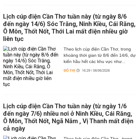
Lịch cúp điện Cần Thơ tuần này (từ ngày 8/6
đến ngày 14/6) Sóc Trăng, Ninh Kiều, Cái Răng,
Ô Môn, Thốt Nốt, Thới Lai mất điện nhiều giờ
liên tục
Theo lịch cúp điện Cần Thơ, trong
khoảng thời gian từ 8/6 đến 14/6, dự
kiến hầu hết các khu vực như...
ĐÔ THỊ
16:29 | 06/06/2026
Lịch cúp điện Cần Thơ tuần này (từ ngày 1/6
đến ngày 7/6) nhiều nơi ở Ninh Kiều, Cái Răng,
Ô Môn, Thốt Nốt, Ngã Năm , Vị Thanh mất điện
cả ngày
Theo lịch cúp điện Cần Thơ , trong