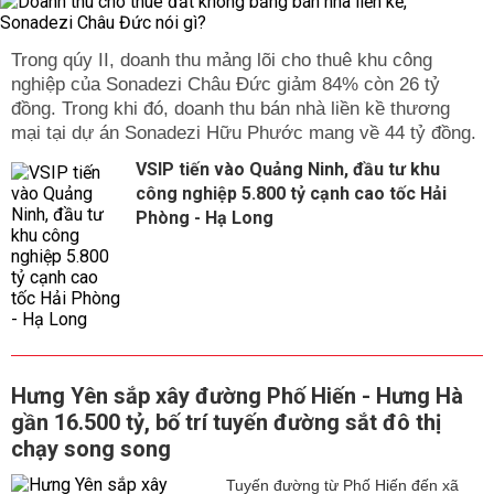
Cúp điện trong các gia đình có thể dẫn đến các vấn đề
như thực phẩm bị hư hỏng do tủ lạnh không hoạt động,
Trong qúy II, doanh thu mảng lõi cho thuê khu công
hoặc các thiết bị gia dụng không thể sử dụng, làm gián
nghiệp của Sonadezi Châu Đức giảm 84% còn 26 tỷ
đoạn các hoạt động thường ngày. Trong trường hợp gia
đồng. Trong khi đó, doanh thu bán nhà liền kề thương
đình có trẻ nhỏ hoặc người già, việc mất điện có thể ảnh
mại tại dự án Sonadezi Hữu Phước mang về 44 tỷ đồng.
hưởng trực tiếp đến sức khỏe khi không có điện để duy
VSIP tiến vào Quảng Ninh, đầu tư khu
trì các thiết bị làm mát hoặc làm ấm.
công nghiệp 5.800 tỷ cạnh cao tốc Hải
Đối với các doanh nghiệp, việc mất điện có thể gây ra sự
Phòng - Hạ Long
gián đoạn nghiêm trọng trong quá trình sản xuất và cung
cấp dịch vụ. Đặc biệt là đối với những cơ sở kinh doanh
sử dụng thiết bị điện công nghiệp như nhà máy, cơ sở
chế biến thực phẩm và các cửa hàng, nhà hàng, việc
mất điện có thể dẫn đến giảm năng suất lao động, hỏng
hóc thiết bị, và thiệt hại tài chính do ngừng hoạt động.
Việc mất điện đột ngột cũng có thể gây ra các vấn đề
Hưng Yên sắp xây đường Phố Hiến - Hưng Hà
liên quan đến an toàn, như sự cố cháy nổ khi có quá tải
gần 16.500 tỷ, bố trí tuyến đường sắt đô thị
điện khi nguồn điện được khôi phục, hoặc làm gián đoạn
chạy song song
các hoạt động quan trọng khác của gia đình hoặc doanh
nghiệp.
Tuyến đường từ Phố Hiến đến xã