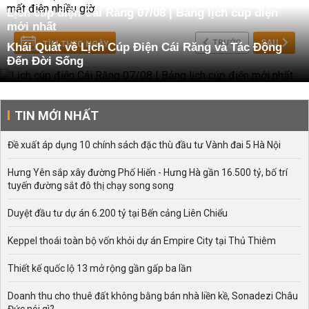
Lịch cúp điện Cái Răng 07/08 | Bảng lịch cúp điện
mới nhất
TRƯỚC
SAU
TÌM THEO NGÀY
Khái Quát về Lịch Cúp Điện Cái Răng và Tác Động
Đến Đời Sống
Giới thiệu Lịch cúp điện Cái Răng
Lịch cúp điện Cái Răng là thông tin quan trọng mà người
TIN MỚI NHẤT
dân và các doanh nghiệp tại phường Cái Răng, Cần Thơ,
cần phải theo dõi thường xuyên để có thể chủ động trong
Đề xuất áp dụng 10 chính sách đặc thù đầu tư Vành đai 5 Hà Nội
các hoạt động sinh hoạt và sản xuất. Cúp điện là điều
không thể tránh khỏi trong quá trình vận hành của hệ
Hưng Yên sắp xây đường Phố Hiến - Hưng Hà gần 16.500 tỷ, bố trí
thống điện, nhằm mục đích bảo trì, sửa chữa hoặc nâng
tuyến đường sắt đô thị chạy song song
cấp lưới điện, đảm bảo cung cấp điện ổn định và an toàn
cho cộng đồng.
Duyệt đầu tư dự án 6.200 tỷ tại Bến cảng Liên Chiểu
Thông thường, lịch cúp điện sẽ được thông báo trước ít
Keppel thoái toàn bộ vốn khỏi dự án Empire City tại Thủ Thiêm
nhất một vài ngày hoặc một tuần thông qua các kênh
chính thức của Công ty Điện lực Cần Thơ. Việc cập nhật
Thiết kế quốc lộ 13 mở rộng gần gấp ba lần
lịch cúp điện này giúp người dân có thời gian chuẩn bị,
điều chỉnh công việc và đảm bảo không bị gián đoạn
Doanh thu cho thuê đất không bằng bán nhà liền kề, Sonadezi Châu
trong sinh hoạt và công việc. Lịch cúp điện không chỉ