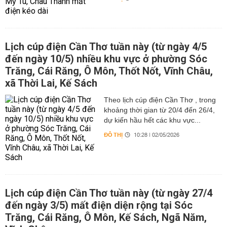
Lịch cúp điện Cần Thơ tuần này (từ ngày 4/5
đến ngày 10/5) nhiều khu vực ở phường Sóc
Trăng, Cái Răng, Ô Môn, Thốt Nốt, Vĩnh Châu,
xã Thời Lai, Kế Sách
Theo lịch cúp điện Cần Thơ , trong
khoảng thời gian từ 20/4 đến 26/4,
dự kiến hầu hết các khu vực...
ĐÔ THỊ
10:28 | 02/05/2026
Lịch cúp điện Cần Thơ tuần này (từ ngày 27/4
đến ngày 3/5) mất điện diện rộng tại Sóc
Trăng, Cái Răng, Ô Môn, Kế Sách, Ngã Năm,