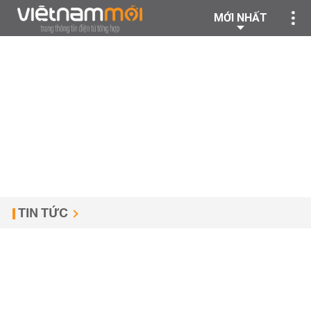
MỚI NHẤT
TIN TỨC