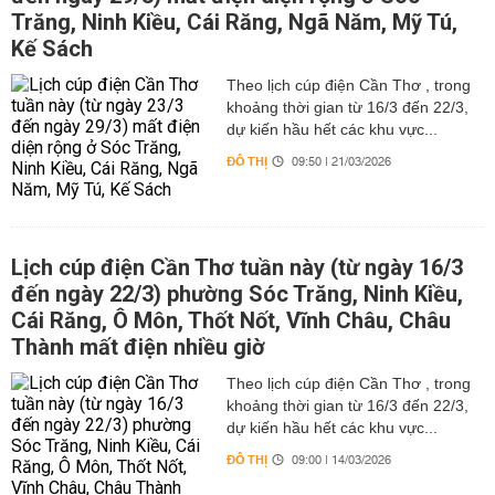
Trăng, Ninh Kiều, Cái Răng, Ngã Năm, Mỹ Tú,
Kế Sách
Theo lịch cúp điện Cần Thơ , trong
khoảng thời gian từ 16/3 đến 22/3,
dự kiến hầu hết các khu vực...
ĐÔ THỊ
09:50 | 21/03/2026
Lịch cúp điện Cần Thơ tuần này (từ ngày 16/3
đến ngày 22/3) phường Sóc Trăng, Ninh Kiều,
Cái Răng, Ô Môn, Thốt Nốt, Vĩnh Châu, Châu
Thành mất điện nhiều giờ
Theo lịch cúp điện Cần Thơ , trong
khoảng thời gian từ 16/3 đến 22/3,
dự kiến hầu hết các khu vực...
ĐÔ THỊ
09:00 | 14/03/2026