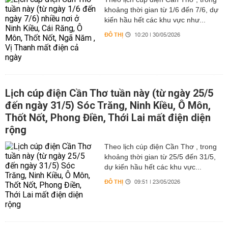
khoảng thời gian từ 1/6 đến 7/6, dự
kiến hầu hết các khu vực như...
ĐÔ THỊ
10:20 | 30/05/2026
Lịch cúp điện Cần Thơ tuần này (từ ngày 25/5
đến ngày 31/5) Sóc Trăng, Ninh Kiều, Ô Môn,
Thốt Nốt, Phong Điền, Thới Lai mất điện diện
rộng
Theo lịch cúp điện Cần Thơ , trong
khoảng thời gian từ 25/5 đến 31/5,
dự kiến hầu hết các khu vực...
ĐÔ THỊ
09:51 | 23/05/2026