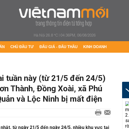
Hà Nội 26.8 °C
|
04:36PM, 06/08/2026
ÁN
CHỦ ĐẦU TƯ
ĐẤU GIÁ - ĐẤU THẦU
KINH DOANH
i tuần này (từ 21/5 đến 24/5)
ơn Thành, Đồng Xoài, xã Phú
uản và Lộc Ninh bị mất điện
nhật, từ ngày 21/5 đến ngày 24/5, nhiều khu vực tại