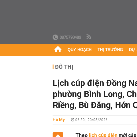
0975798489
QUY HOẠCH
THỊ TRƯỜNG
DỰ 
ĐÔ THỊ
Lịch cúp điện Đồng Na
phường Bình Long, Ch
Riềng, Bù Đăng, Hớn Q
Hà My
06:30 | 20/05/2026
Theo
lịch cúp điện
mới cập 