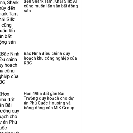
đến Shark Tam, Khải Silk: Ai
cũng muốn lấn sân bất động
Thị trường thường
sản
‘phất lên’ trong tháng 8,
nhóm ngành nào có
tiềm năng dẫn sóng?
Bắc Ninh điều chỉnh quy
hoạch khu công nghiệp của
KBC
Hơn 49ha đất gần Bãi
Trường quy hoạch cho dự
án Phú Quốc Housing và
bóng dáng của MIK Group