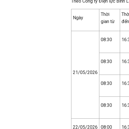
Theo Công ty Điện lực Bình 
Thời
Thờ
Ngày
gian từ
đến
08:30
16:
08:30
16:
21/05/2026
08:30
16:
08:30
16:
22/05/2026
08:00
16: