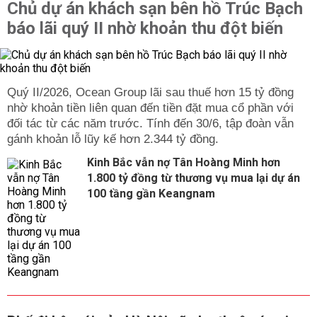
Chủ dự án khách sạn bên hồ Trúc Bạch
Gần đây, dự án lộ ra 110kV trạm biến áp 220kV Đức Hoà
báo lãi quý II nhờ khoản thu đột biến
đã hoàn thành và đưa vào vận hành, giúp nâng cao chất
lượng cung cấp điện tại xã và khu vực lân cận.
Nhu cầu và cung cấp điện
Nhu cầu sử dụng điện tại xã Đức Hòa tăng trưởng
Quý II/2026, Ocean Group lãi sau thuế hơn 15 tỷ đồng
nhanh, nhất là trong các khu công nghiệp và vùng dân cư
nhờ khoản tiền liên quan đến tiền đặt mua cổ phần với
đông đúc. Công suất sử dụng cực đại của xã Đức Hoà
đối tác từ các năm trước. Tính đến 30/6, tập đoàn vẫn
đã lên tới trên 470MW, tạo áp lực lớn lên hệ thống điện.
gánh khoản lỗ lũy kế hơn 2.344 tỷ đồng.
Tuy nhiên, việc đưa vào vận hành các dự án nâng cấp
Kinh Bắc vẫn nợ Tân Hoàng Minh hơn
trạm biến áp và đường dây đấu nối đã hỗ trợ tăng cường
1.800 tỷ đồng từ thương vụ mua lại dự án
ổn định nguồn điện, đáp ứng kịp thời nhu cầu phát triển
100 tầng gần Keangnam
kinh tế xã hội của xã và tỉnh.
Công tác thông báo lịch cúp điện xã Đức Hoà
Lịch cúp điện Đức Hòa được xây dựng chi tiết và công
khai đầy đủ theo lịch trình bảo trì, sửa chữa lưới điện
hoặc các sự cố đặc biệt có thể xảy ra. Thông tin lịch cúp
điện luôn được cập nhật trên các kênh chính thức của
ngành điện như website Công ty Điện lực Tây Ninh, tổng