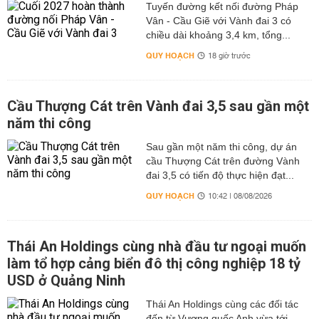
Việc thường xuyên cập nhật lịch cúp điện Đức Hòa
Tuyến đường kết nối đường Pháp
không chỉ giúp người dân và doanh nghiệp hạn chế gián
Vân - Cầu Giẽ với Vành đai 3 có
chiều dài khoảng 3,4 km, tổng...
đoạn trong sinh hoạt, mà còn mang lại nhiều lợi ích thiết
thực trong quản lý công việc, bảo vệ tài sản và duy trì
QUY HOẠCH
18 giờ trước
hoạt động sản xuất ổn định.
Chủ động trong sinh hoạt hằng ngày
Cầu Thượng Cát trên Vành đai 3,5 sau gần một
Sắp xếp công việc gia đình hợp lý
năm thi công
Khi nắm rõ thời gian cúp điện, các hộ gia đình có thể lên
Sau gần một năm thi công, dự án
kế hoạch nấu nướng, giặt giũ hoặc sạc đầy các thiết bị
cầu Thượng Cát trên đường Vành
điện tử trước khi mất điện. Điều này giúp tránh tình trạng
đai 3,5 có tiến độ thực hiện đạt...
bị động và đảm bảo sinh hoạt diễn ra suôn sẻ.
QUY HOẠCH
10:42 | 08/08/2026
Bảo đảm an toàn và sức khỏe
Mất điện trong những ngày thời tiết khắc nghiệt có thể
gây khó chịu, đặc biệt đối với trẻ nhỏ và người cao tuổi.
Thái An Holdings cùng nhà đầu tư ngoại muốn
Việc theo dõi lịch cúp điện Đức Hòa giúp gia đình chuẩn
làm tổ hợp cảng biển đô thị công nghiệp 18 tỷ
bị sẵn quạt sạc, đèn năng lượng mặt trời hoặc nguồn
USD ở Quảng Ninh
điện dự phòng để duy trì điều kiện sinh hoạt an toàn.
Thái An Holdings cùng các đối tác
Hỗ trợ sản xuất và kinh doanh
đến từ Vương quốc Anh vừa tới