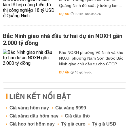
Duy trì tiến độ sản xuất
Quảng Ninh đề xuất ý tưởng làm...
Các doanh nghiệp tại Đức Hòa phụ thuộc nhiều vào
DỰ ÁN
10:49 | 08/08/2026
nguồn điện để vận hành máy móc. Khi nắm trước lịch
cúp điện, họ có thể điều chỉnh ca làm việc hoặc chuyển
đổi sang các công việc không cần dùng điện, tránh gián
Bắc Ninh giao nhà đầu tư hai dự án NOXH gần
đoạn sản xuất.
2.000 tỷ đồng
Đảm bảo chất lượng dịch vụ
Khu NOXH phường Vũ Ninh và khu
Đối với ngành dịch vụ như quán ăn, nhà hàng, khách
NOXH phường Nam Sơn được Bắc
sạn, việc mất điện đột ngột có thể ảnh hưởng trực tiếp
Ninh giao chủ đầu tư cho CTCP...
đến khách hàng. Việc cập nhật lịch cúp điện Đức Hòa
DỰ ÁN
18 giờ trước
giúp cơ sở chuẩn bị giải pháp thay thế như máy phát
điện, bảo đảm hoạt động liên tục và duy trì uy tín.
Bảo vệ thiết bị điện và tiết kiệm chi phí
LIÊN KẾT NỔI BẬT
Ngăn ngừa hư hỏng thiết bị
Giá vàng hôm nay
Giá vàng 9999
Nguồn điện có thể dao động mạnh khi bị ngắt và cấp lại,
dễ làm hỏng các thiết bị điện tử. Theo dõi lịch cúp điện
Giá xăng dầu hôm nay
Giá dầu thô
Đức Hoà giúp người dân chủ động rút phích cắm hoặc
Giá heo hơi hôm nay
Tỷ giá euro
Tỷ giá USD
tắt thiết bị, hạn chế rủi ro cháy nổ và hỏng hóc.