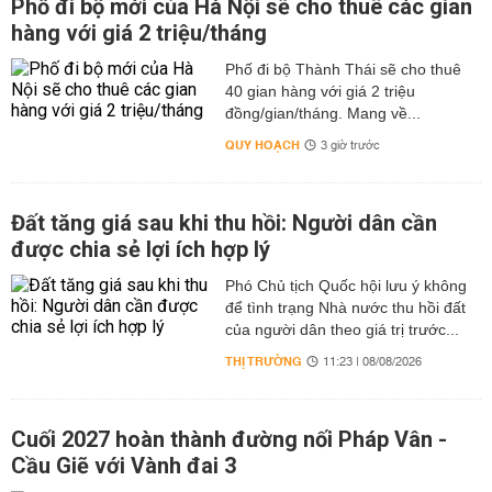
Phố đi bộ mới của Hà Nội sẽ cho thuê các gian
đài chăm sóc khách hàng và các báo cáo địa phương.
hàng với giá 2 triệu/tháng
Việc công khai lịch này giúp người dân và doanh nghiệp
Phố đi bộ Thành Thái sẽ cho thuê
chủ động ổn định kế hoạch sinh hoạt và sản xuất.
40 gian hàng với giá 2 triệu
Định hướng phát triển và nâng cao chất lượng điện
đồng/gian/tháng. Mang về...
QUY HOẠCH
3 giờ trước
Đức Hoà đang được tập trung đầu tư phát triển các dự
án điện trọng điểm nhằm nâng cao công suất và độ tin
cậy cấp điện.
Đất tăng giá sau khi thu hồi: Người dân cần
Các dự án mới như trạm biến áp 220kV Đức Hoà 2 và 3
được chia sẻ lợi ích hợp lý
cùng các tuyến đường dây đấu nối sẽ giảm tải cho các
trạm biến áp hiện hữu, mở rộng mạng lưới điện trung và
Phó Chủ tịch Quốc hội lưu ý không
hạ thế, đồng thời nâng cao dịch vụ khách hàng liên quan
để tình trạng Nhà nước thu hồi đất
đến cung cấp điện.
của người dân theo giá trị trước...
THỊ TRƯỜNG
Công tác cập nhật lịch cúp điện Đức Hoà được thực hiện
11:23 | 08/08/2026
thường xuyên, minh bạch để giúp khách hàng nắm bắt
kịp thời.
Cuối 2027 hoàn thành đường nối Pháp Vân -
Tầm quan trọng của việc theo dõi lịch cúp điện Đức
Cầu Giẽ với Vành đai 3
Hòa