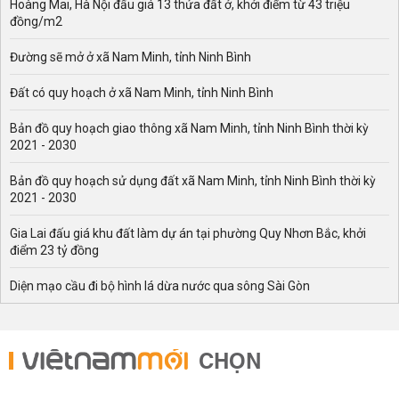
Thời gian cúp điện: Cung cấp chi tiết ngày, giờ bắt đầu và
Hoàng Mai, Hà Nội đấu giá 13 thửa đất ở, khởi điểm từ 43 triệu
đồng/m2
kết thúc của từng đợt ngừng điện, giúp người dân dễ
dàng theo dõi.
Đường sẽ mở ở xã Nam Minh, tỉnh Ninh Bình
Khu vực ảnh hưởng: Liệt kê cụ thể các khu vực và tuyến
đường trong xã Đức Hoà bị tác động.
Đất có quy hoạch ở xã Nam Minh, tỉnh Ninh Bình
Nguyên nhân mất điện: Bảo trì, nâng cấp hệ thống, sự cố
kỹ thuật hoặc biện pháp điều tiết phụ tải trong giờ cao
Bản đồ quy hoạch giao thông xã Nam Minh, tỉnh Ninh Bình thời kỳ
điểm.
2021 - 2030
Hướng dẫn đối phó: Đưa ra các biện pháp thiết thực như
chuẩn bị nguồn điện dự phòng, bảo quản thực phẩm an
Bản đồ quy hoạch sử dụng đất xã Nam Minh, tỉnh Ninh Bình thời kỳ
2021 - 2030
toàn, hay sắp xếp lại kế hoạch sản xuất để giảm thiểu tác
động.
Gia Lai đấu giá khu đất làm dự án tại phường Quy Nhơn Bắc, khởi
Tổng quan về tình hình cung cấp điện tại xã Đức Hoà
điểm 23 tỷ đồng
Cơ sở hạ tầng điện tại xã Đức Hoà
Diện mạo cầu đi bộ hình lá dừa nước qua sông Sài Gòn
Xã Đức Hoà thuộc tỉnh Tây Ninh, có hệ thống cung cấp
điện do Điện lực Đức Hòa quản lý và vận hành. Nơi đây
sở hữu nhiều trạm biến áp công suất lớn và mạng đường
CHỌN
dây trung hạ áp hiện đại, đảm bảo cấp điện ổn định cho
dân cư và các hoạt động sản xuất kinh doanh trên địa
bàn.