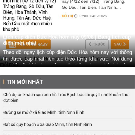
nay (4/12 đến 7/12), Trảng Bàng,
Gò Dầu, Tân Biên, Tân Ninh,...
ĐÔ THỊ
07:00 | 04/12/2025
Lịch cúp điện Đức Hoà hôm nay 09/08 | Bảng lịch cúp
điện mới nhất
TRƯỚC
SAU
TÌM THEO NGÀY
Theo dõi ngay lịch cúp điện Đức Hòa hôm nay với thông
tin được cập nhật liên tục theo từng khu vực. Nội dung
chi tiết về thời gian ngừng cấp điện, phạm vi ảnh hưởng
và nguyên nhân mất điện.
Giới thiệu về chủ đề Lịch cúp điện Đức Hòa
TIN MỚI NHẤT
Chủ đề lịch cúp điện Đức Hòa được xây dựng nhằm
Chủ dự án khách sạn bên hồ Trúc Bạch báo lãi quý II nhờ khoản thu
mang đến cho người dân và doanh nghiệp tại xã Đức
đột biến
Hoà những thông tin mới nhất về tình hình ngừng cấp
điện.
Đường sẽ mở ở xã Giao Minh, tỉnh Ninh Bình
Trong chuyên mục này, các nội dung chính được cập
Đất có quy hoạch ở xã Giao Minh, tỉnh Ninh Bình
nhật thường xuyên bao gồm: