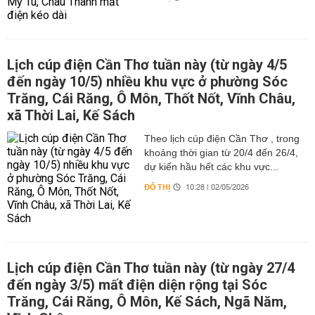
Lịch cúp điện Cần Thơ tuần này (từ ngày 4/5
đến ngày 10/5) nhiều khu vực ở phường Sóc
Trăng, Cái Răng, Ô Môn, Thốt Nốt, Vĩnh Châu,
xã Thời Lai, Kế Sách
Theo lịch cúp điện Cần Thơ , trong
khoảng thời gian từ 20/4 đến 26/4,
dự kiến hầu hết các khu vực...
ĐÔ THỊ
10:28 | 02/05/2026
Lịch cúp điện Cần Thơ tuần này (từ ngày 27/4
đến ngày 3/5) mất điện diện rộng tại Sóc
Trăng, Cái Răng, Ô Môn, Kế Sách, Ngã Năm,