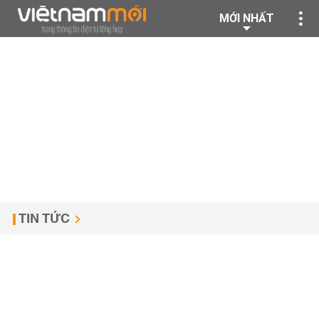
MỚI NHẤT
TIN TỨC