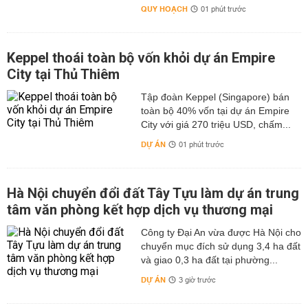
QUY HOẠCH
sản xuất liên tục.
01 phút trước
Ngoài ra, việc cập nhật lịch cúp điện còn giúp nâng cao ý
thức tiết kiệm điện. Khi biết trước thời gian mất điện,
Keppel thoái toàn bộ vốn khỏi dự án Empire
người dân sẽ tắt các thiết bị không cần thiết, điều chỉnh
City tại Thủ Thiêm
thói quen sử dụng điện, từ đó giảm tiêu thụ năng lượng,
tiết kiệm chi phí và bảo vệ hệ thống điện. Việc này góp
Tập đoàn Keppel (Singapore) bán
phần xây dựng thói quen sử dụng điện hợp lý và bền
toàn bộ 40% vốn tại dự án Empire
vững trong cộng đồng.
City với giá 270 triệu USD, chấm...
Cập nhật lịch cúp điện còn giúp người dân chuẩn bị cho
DỰ ÁN
01 phút trước
các hoạt động quan trọng khác, như họp trực tuyến, học
tập online, hoặc các công việc đòi hỏi nguồn điện liên
tục. Nhờ đó, gián đoạn được giảm thiểu, nâng cao hiệu
Hà Nội chuyển đổi đất Tây Tựu làm dự án trung
quả sinh hoạt và công việc hàng ngày.
tâm văn phòng kết hợp dịch vụ thương mại
Lịch cúp điện Mỹ Tú mới nhất hôm nay
Công ty Đại An vừa được Hà Nội cho
Khung giờ dự kiến mất điện
chuyển mục đích sử dụng 3,4 ha đất
và giao 0,3 ha đất tại phường...
Khung giờ dự kiến mất điện là thông tin quan trọng nhất
DỰ ÁN
3 giờ trước
trong lịch cúp điện. Ngành điện lực thường thông báo cụ
thể thời gian dự kiến mất điện cho từng khu vực, từ vài