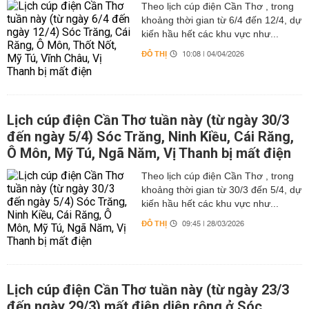
Theo lịch cúp điện Cần Thơ , trong
khoảng thời gian từ 6/4 đến 12/4, dự
kiến hầu hết các khu vực như...
ĐÔ THỊ
10:08 | 04/04/2026
Lịch cúp điện Cần Thơ tuần này (từ ngày 30/3
đến ngày 5/4) Sóc Trăng, Ninh Kiều, Cái Răng,
Ô Môn, Mỹ Tú, Ngã Năm, Vị Thanh bị mất điện
Theo lịch cúp điện Cần Thơ , trong
khoảng thời gian từ 30/3 đến 5/4, dự
kiến hầu hết các khu vực như...
ĐÔ THỊ
09:45 | 28/03/2026
Lịch cúp điện Cần Thơ tuần này (từ ngày 23/3
đến ngày 29/3) mất điện diện rộng ở Sóc