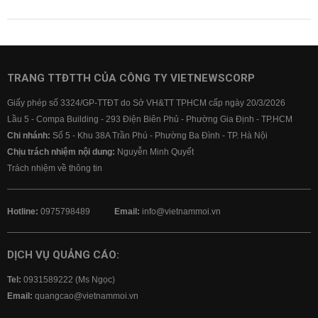
TRANG TTĐTTH CỦA CÔNG TY VIETNEWSCORP
Giấy phép số 3324/GP-TTĐT do Sở VH&TT TPHCM cấp ngày 20/3/2026
Lầu 5 - Compa Building - 293 Điện Biên Phủ - Phường Gia Định - TP.HCM
Chi nhánh:
Số 5 - Khu 38A Trần Phú - Phường Ba Đình - TP. Hà Nội
Chịu trách nhiệm nội dung:
Nguyễn Minh Quyết
Trách nhiệm về thông tin
Hotline:
0975798489
Email:
info@vietnammoi.vn
DỊCH VỤ QUẢNG CÁO:
Tel:
0931589222 (Ms Ngọc)
Email:
quangcao@vietnammoi.vn