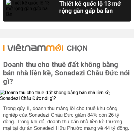
Thiết kế quốc lộ 13 mở
rộng gần gấp ba lần
CHỌN
Doanh thu cho thuê đất không bằng
bán nhà liền kề, Sonadezi Châu Đức nói
gì?
Trong qúy II, doanh thu mảng lõi cho thuê khu công
nghiệp của Sonadezi Châu Đức giảm 84% còn 26 tỷ
đồng. Trong khi đó, doanh thu bán nhà liền kề thương
mại tại dự án Sonadezi Hữu Phước mang về 44 tỷ đồng.