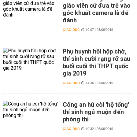
giáo viên cứ đưa trẻ vào
góc khuất camera là để
đánh
GIÁO DỤC
10:07 | 28/06/2019
Phụ huynh hồi hộp chờ,
thí sinh cười rạng rỡ sau
buổi cuối thi THPT quốc
gia 2019
GIÁO DỤC
14:36 | 27/06/2019
Công an hú còi 'hộ tống'
thí sinh ngủ muộn đến
phòng thi
GIÁO DỤC
10:32 | 26/06/2019