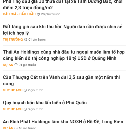
Phú Thọ đấu giá 30 thửa đất tại xã Tam Dương Bắc, khởi
điểm 2,3 triệu đồng/m2
ĐẤU GIÁ - ĐẤU THẦU
28 phút trước
Đất tăng giá sau khi thu hồi: Người dân cần được chia sẻ
lợi ích hợp lý
THỊ TRƯỜNG
01 giờ trước
Thái An Holdings cùng nhà đầu tư ngoại muốn làm tổ hợp
cảng biển đô thị công nghiệp 18 tỷ USD ở Quảng Ninh
DỰ ÁN
01 giờ trước
Cầu Thượng Cát trên Vành đai 3,5 sau gần một năm thi
công
QUY HOẠCH
2 giờ trước
Quy hoạch bốn khu lấn biển ở Phú Quốc
QUY HOẠCH
3 giờ trước
An Bình Phát Holdings làm khu NOXH ở Bồ Đề, Long Biên
DỰ ÁN
16 giờ trước