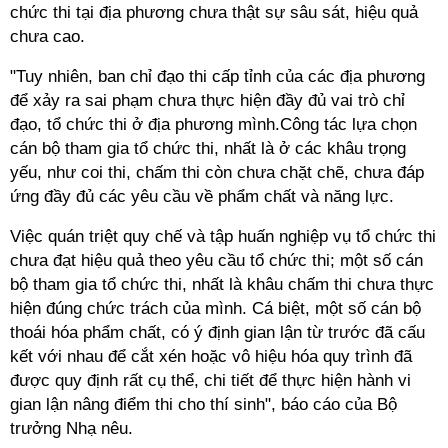
chức thi tại địa phương chưa thật sự sâu sát, hiệu quả
chưa cao.
"Tuy nhiên, ban chỉ đạo thi cấp tỉnh của các địa phương
để xảy ra sai phạm chưa thực hiện đầy đủ vai trò chỉ
đạo, tổ chức thi ở địa phương mình.Công tác lựa chọn
cán bộ tham gia tổ chức thi, nhất là ở các khâu trọng
yếu, như coi thi, chấm thi còn chưa chặt chẽ, chưa đáp
ứng đầy đủ các yêu cầu về phẩm chất và năng lực.
Việc quán triệt quy chế và tập huấn nghiệp vụ tổ chức thi
chưa đạt hiệu quả theo yêu cầu tổ chức thi; một số cán
bộ tham gia tổ chức thi, nhất là khâu chấm thi chưa thực
hiện đúng chức trách của mình. Cá biệt, một số cán bộ
thoái hóa phẩm chất, có ý định gian lận từ trước đã cấu
kết với nhau để cắt xén hoặc vô hiệu hóa quy trình đã
được quy định rất cụ thể, chi tiết để thực hiện hành vi
gian lận nâng điểm thi cho thí sinh", báo cáo của Bộ
trưởng Nhạ nêu.