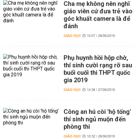
Cha mẹ không nên nghĩ
giáo viên cứ đưa trẻ vào
góc khuất camera là để
đánh
GIÁO DỤC
10:07 | 28/06/2019
Phụ huynh hồi hộp chờ,
thí sinh cười rạng rỡ sau
buổi cuối thi THPT quốc
gia 2019
GIÁO DỤC
14:36 | 27/06/2019
Công an hú còi 'hộ tống'
thí sinh ngủ muộn đến
phòng thi
GIÁO DỤC
10:32 | 26/06/2019