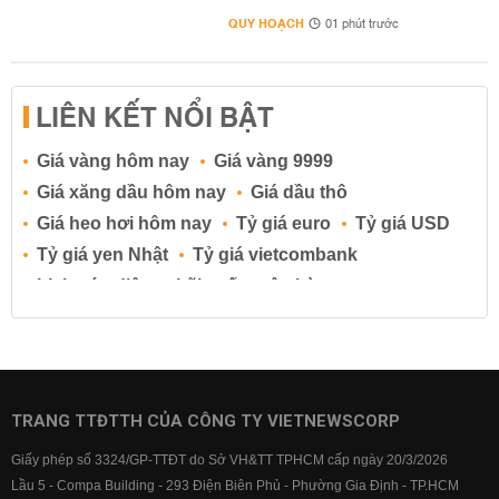
QUY HOẠCH
01 phút trước
LIÊN KẾT NỔI BẬT
Giá vàng hôm nay
Giá vàng 9999
Giá xăng dầu hôm nay
Giá dầu thô
Giá heo hơi hôm nay
Tỷ giá euro
Tỷ giá USD
Tỷ giá yen Nhật
Tỷ giá vietcombank
Lịch cúp điện
Lãi suất ngân hàng
Lãi suất tiết kiệm
Lãi suất tiền gửi
Lãi suất ngân hàng Agribank
Lãi suất ngân hàng Sacombank
Lãi suất ngân hàng BIDV
TRANG TTĐTTH CỦA CÔNG TY VIETNEWSCORP
Lãi suất ngân hàng Vietinbank
Giấy phép số 3324/GP-TTĐT do Sở VH&TT TPHCM cấp ngày 20/3/2026
Lãi suất ngân hàng Vietcombank
Lầu 5 - Compa Building - 293 Điện Biên Phủ - Phường Gia Định - TP.HCM