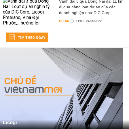
Vành đai 3 qua Đồng Nai dài 11 km;
đi qua hàng loạt dự án của các
doanh nghiệp như DIC Corp,...
DỰ ÁN
11:00 | 24/06/2022
TÌM THEO NGÀY
Licogi