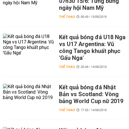
07h30 15/6: Tưng bừng
ngày hội Nam Mỹ
THỂ THAO
06:49 | 15/06/2019
Kết quả bóng đá U18 Nga
vs U17 Argentina: Vũ
công Tango khuất phục
'Gấu Nga'
THỂ THAO
20:46 | 14/06/2019
Kết quả bóng đá Nhật
Bản vs Scotland: Vòng
bảng World Cup nữ 2019
THỂ THAO
17:55 | 14/06/2019