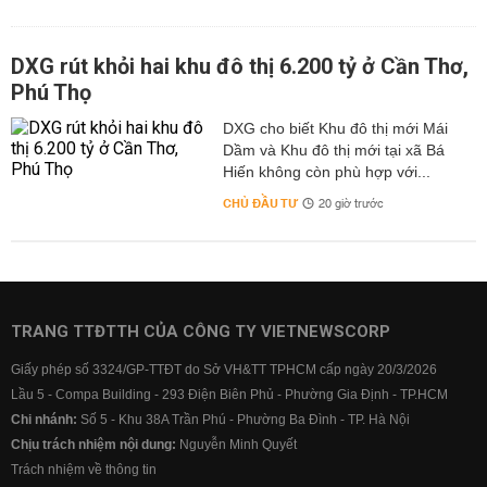
DXG rút khỏi hai khu đô thị 6.200 tỷ ở Cần Thơ,
Phú Thọ
DXG cho biết Khu đô thị mới Mái
Dầm và Khu đô thị mới tại xã Bá
Hiến không còn phù hợp với...
CHỦ ĐẦU TƯ
20 giờ trước
TRANG TTĐTTH CỦA CÔNG TY VIETNEWSCORP
Giấy phép số 3324/GP-TTĐT do Sở VH&TT TPHCM cấp ngày 20/3/2026
Lầu 5 - Compa Building - 293 Điện Biên Phủ - Phường Gia Định - TP.HCM
Chi nhánh:
Số 5 - Khu 38A Trần Phú - Phường Ba Đình - TP. Hà Nội
Chịu trách nhiệm nội dung:
Nguyễn Minh Quyết
Trách nhiệm về thông tin