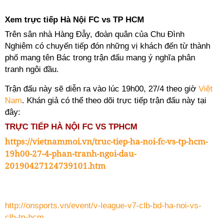
Xem trực tiếp Hà Nội FC vs TP HCM
Trên sân nhà Hàng Đẫy, đoàn quân của Chu Đình
Nghiêm có chuyến tiếp đón những vị khách đến từ thành
phố mang tên Bác trong trận đấu mang ý nghĩa phân
tranh ngôi đầu.
Trận đấu này sẽ diễn ra vào lúc 19h00, 27/4 theo giờ
Việt
Nam
. Khán giả có thể theo dõi trực tiếp trận đấu này tại
đây:
TRỰC TIẾP HÀ NỘI FC VS TPHCM
https://vietnammoi.vn/truc-tiep-ha-noi-fc-vs-tp-hcm-
19h00-27-4-phan-tranh-ngoi-dau-
20190427124739101.htm
http://onsports.vn/event/v-league-v7-clb-bd-ha-noi-vs-
clb-tp-hcm