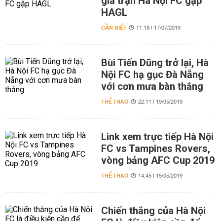
giả trận Hà Nội FC gặp
HAGL
CẦN BIẾT
11:18 | 17/07/2019
Bùi Tiến Dũng trở lại, Hà
Nội FC hạ gục Đà Nẵng
với cơn mưa bàn thắng
THỂ THAO
22:11 | 19/05/2019
Link xem trực tiếp Hà Nội
FC vs Tampines Rovers,
vòng bảng AFC Cup 2019
THỂ THAO
14:45 | 15/05/2019
Chiến thắng của Hà Nội