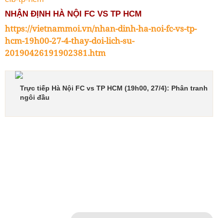
NHẬN ĐỊNH HÀ NỘI FC VS TP HCM
https://vietnammoi.vn/nhan-dinh-ha-noi-fc-vs-tp-
hcm-19h00-27-4-thay-doi-lich-su-
20190426191902381.htm
Trực tiếp Hà Nội FC vs TP HCM (19h00, 27/4): Phân tranh
ngôi đầu
Hà Nội FC vs TP HCM, nhận định Hà Nội FC vs TP
HCM, soi kèo Hà Nội FC vs TP HCM, tài xỉu Hà Nội FC
vs TP HCM, tip Hà Nội FC vs TP HCM, live Hà Nội FC
vs TP HCM, livescore Hà Nội FC vs TP HCM, trực tiếp
Hà Nội FC vs TP HCM, link xem Hà Nội FC vs TP HCM,
kèo Hà Nội FC vs TP HCM, kèo thơm Hà Nội FC vs TP
HCM.