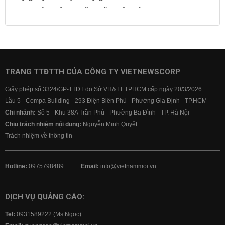
Lịch cúp điện
Lãi suất ngân hàng
Lãi suất tiết kiệm
Lãi suất tiền gửi
Lãi suất ngân hàng Agribank
Lãi suất ngân hàng Sacombank
Lãi suất ngân hàng BIDV
TRANG TTĐTTH CỦA CÔNG TY VIETNEWSCORP
Lãi suất ngân hàng Vietinbank
Giấy phép số 3324/GP-TTĐT do Sở VH&TT TPHCM cấp ngày 20/3/2026
Lãi suất ngân hàng Vietcombank
Lầu 5 - Compa Building - 293 Điện Biên Phủ - Phường Gia Định - TP.HCM
Chi nhánh:
Số 5 - Khu 38A Trần Phú - Phường Ba Đình - TP. Hà Nội
Chịu trách nhiệm nội dung:
Nguyễn Minh Quyết
Trách nhiệm về thông tin
Hotline:
0975798489
Email:
info@vietnammoi.vn
DỊCH VỤ QUẢNG CÁO:
Tel:
0931589222 (Ms Ngọc)