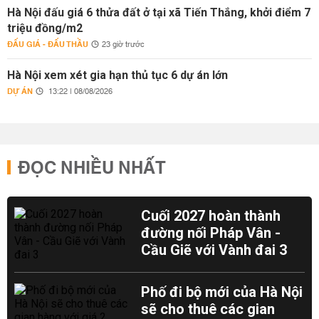
Hà Nội đấu giá 6 thửa đất ở tại xã Tiến Thắng, khởi điểm 7
triệu đồng/m2
ĐẤU GIÁ - ĐẤU THẦU
23 giờ trước
Hà Nội xem xét gia hạn thủ tục 6 dự án lớn
DỰ ÁN
13:22 | 08/08/2026
ĐỌC NHIỀU NHẤT
Cuối 2027 hoàn thành
đường nối Pháp Vân -
Cầu Giẽ với Vành đai 3
Phố đi bộ mới của Hà Nội
sẽ cho thuê các gian