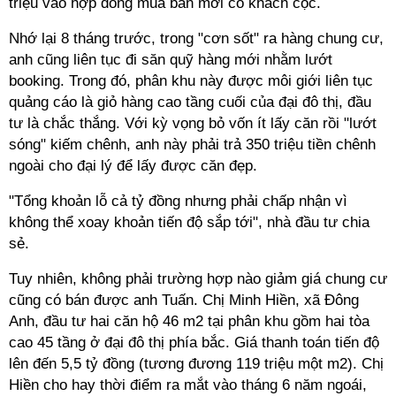
triệu vào hợp đồng mua bán mới có khách cọc.
Nhớ lại 8 tháng trước, trong "cơn sốt" ra hàng chung cư,
anh cũng liên tục đi săn quỹ hàng mới nhằm lướt
booking. Trong đó, phân khu này được môi giới liên tục
quảng cáo là giỏ hàng cao tầng cuối của đại đô thị, đầu
tư là chắc thắng. Với kỳ vọng bỏ vốn ít lấy căn rồi "lướt
sóng" kiếm chênh, anh này phải trả 350 triệu tiền chênh
ngoài cho đại lý để lấy được căn đẹp.
"Tổng khoản lỗ cả tỷ đồng nhưng phải chấp nhận vì
không thể xoay khoản tiến độ sắp tới", nhà đầu tư chia
sẻ.
Tuy nhiên, không phải trường hợp nào giảm giá chung cư
cũng có bán được anh Tuấn. Chị Minh Hiền, xã Đông
Anh, đầu tư hai căn hộ 46 m2 tại phân khu gồm hai tòa
cao 45 tầng ở đại đô thị phía bắc. Giá thanh toán tiến độ
lên đến 5,5 tỷ đồng (tương đương 119 triệu một m2). Chị
Hiền cho hay thời điểm ra mắt vào tháng 6 năm ngoái,