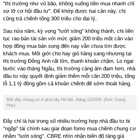
"thị trường như vũ bão, không xuống tiền mua nhanh chỉ
sợ lỡ cơ hội đầu tư". Để khớp được hai căn này, chị
cũng trả chênh tổng 300 triệu cho đại lý.
Sau nửa năm, kỳ vọng "lướt sóng" không thành, chị liên
tục rao bán tài sản với mức giảm 200 triệu một căn vào
hợp đồng mua bán song đến nay vẫn chưa tìm được
khách mua. Môi giới cho hay giỏ hàng sang nhượng tại
thị trường Đông Anh rất lớn, thanh khoản chậm. Lo ngại
bước vào tháng Ngâu, thị trường càng ảm đạm hơn, nhà
đầu tư này quyết định giảm thêm mỗi căn 200 triệu, tổng
lỗ 1,1 tỷ đồng gồm cả khoản chênh để sớm thoát hàng.
Một dãy chung cư ở phía tây Hà Nội, tháng 12/2024. (Ảnh: Giang
Huy).
Đây chỉ là hai trong số nhiều trường hợp nhà đầu tư bị
"ngộp" tài chính sau giai đoạn fomo mua chênh chung cư
nhằm "lướt sóng". CBRE nhìn nhận biên độ tăng giá