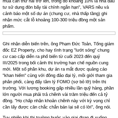
mua căn thứ hai trở lên, trong đó khoảng 10% là nhà đầu
tư sử dụng đòn bẩy tài chính ngắn hạn", VARS nêu và
cảnh báo một số dự án (chung cư, nhà thấp tầng) ghi
nhận mức cắt lỗ khoảng 100-300 triệu đồng một sản
phẩm.
Ghi nhận diễn biến trên, ông Phạm Đức Toản, Tổng giám
đốc EZ Property, cho hay tình trạng "lướt sóng" chung
cư cao cấp diễn ra phổ biến từ cuối 2023 đến quý
III/2025 trong bối cảnh thị trường hạn chế nguồn cung
mới. Một số phân khu, dự án ra mắt được quảng cáo
"khan hiếm" cùng với đông đảo đại lý, môi giới tham gia
phân phối, càng đẩy tâm lý FOMO (sợ bỏ lỡ) trên thị
trường. Với lượng booking gấp nhiều lần quỹ hàng, phần
lớn người mua phải trả chênh vài trăm triệu đến cả tỷ
đồng. "Họ chấp nhận khoản chênh này với kỳ vọng chỉ
cần lấy được căn chắc chắn bán lại sẽ có lời", ông nói.
Tuy nhiên khi thị trường bước vào giai đoạn đi xuống,