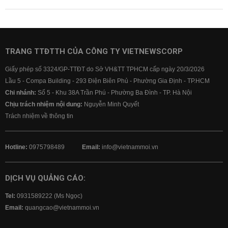
TRANG TTĐTTH CỦA CÔNG TY VIETNEWSCORP
Giấy phép số 3324/GP-TTĐT do Sở VH&TT TPHCM cấp ngày 20/3/2026
Lầu 5 - Compa Building - 293 Điện Biên Phủ - Phường Gia Định - TP.HCM
Chi nhánh:
Số 5 - Khu 38A Trần Phú - Phường Ba Đình - TP. Hà Nội
Chịu trách nhiệm nội dung:
Nguyễn Minh Quyết
Trách nhiệm về thông tin
Hotline:
0975798489
Email:
info@vietnammoi.vn
DỊCH VỤ QUẢNG CÁO:
Tel:
0931589222 (Ms Ngọc)
Email:
quangcao@vietnammoi.vn