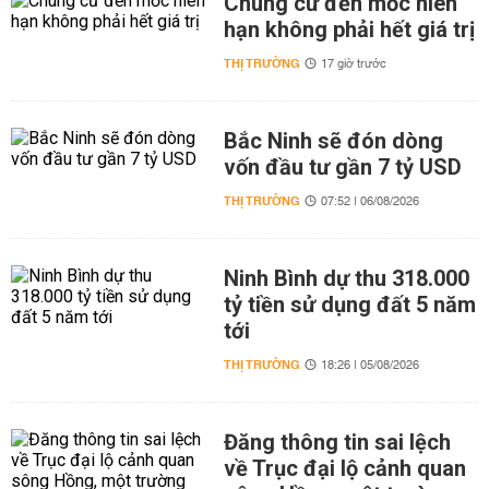
Chung cư đến mốc niên
hạn không phải hết giá trị
THỊ TRƯỜNG
17 giờ trước
Bắc Ninh sẽ đón dòng
vốn đầu tư gần 7 tỷ USD
THỊ TRƯỜNG
07:52 | 06/08/2026
Ninh Bình dự thu 318.000
tỷ tiền sử dụng đất 5 năm
tới
THỊ TRƯỜNG
18:26 | 05/08/2026
Đăng thông tin sai lệch
về Trục đại lộ cảnh quan