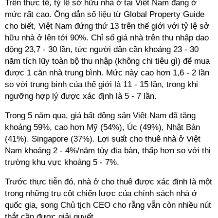
Trên thực tế, tỷ lệ sở hữu nhà ở tại Việt Nam đang ở
mức rất cao. Ông dẫn số liệu từ Global Property Guide
cho biết, Việt Nam đứng thứ 13 trên thế giới với tỷ lệ sở
hữu nhà ở lên tới 90%. Chỉ số giá nhà trên thu nhập dao
động 23,7 - 30 lần, tức người dân cần khoảng 23 - 30
năm tích lũy toàn bộ thu nhập (không chi tiêu gì) để mua
được 1 căn nhà trung bình. Mức này cao hơn 1,6 - 2 lần
so với trung bình của thế giới là 11 - 15 lần, trong khi
ngưỡng hợp lý được xác định là 5 - 7 lần.
Trong 5 năm qua, giá bất động sản Việt Nam đã tăng
khoảng 59%, cao hơn Mỹ (54%), Úc (49%), Nhật Bản
(41%), Singapore (37%). Lợi suất cho thuê nhà ở Việt
Nam khoảng 2 - 4%/năm tùy địa bàn, thấp hơn so với thị
trường khu vực khoảng 5 - 7%.
Trước thực tiễn đó, nhà ở cho thuê được xác định là một
trong những trụ cột chiến lược của chính sách nhà ở
quốc gia, song Chủ tịch CEO cho rằng vẫn còn nhiều nút
thắt cần được giải quyết.