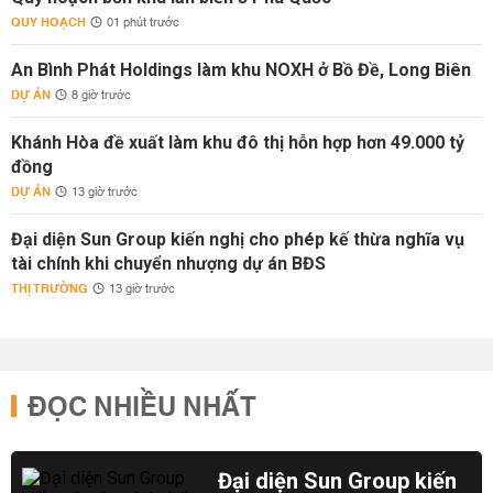
QUY HOẠCH
01 phút trước
An Bình Phát Holdings làm khu NOXH ở Bồ Đề, Long Biên
DỰ ÁN
8 giờ trước
Khánh Hòa đề xuất làm khu đô thị hỗn hợp hơn 49.000 tỷ
đồng
DỰ ÁN
13 giờ trước
Đại diện Sun Group kiến nghị cho phép kế thừa nghĩa vụ
tài chính khi chuyển nhượng dự án BĐS
THỊ TRƯỜNG
13 giờ trước
ĐỌC NHIỀU NHẤT
Đại diện Sun Group kiến