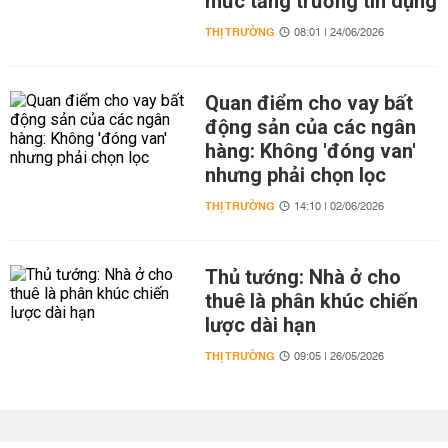
mức tăng trưởng tín dụng
THỊ TRƯỜNG
08:01 | 24/06/2026
Quan điểm cho vay bất
động sản của các ngân
hàng: Không 'đóng van'
nhưng phải chọn lọc
THỊ TRƯỜNG
14:10 | 02/06/2026
Thủ tướng: Nhà ở cho
thuê là phân khúc chiến
lược dài hạn
THỊ TRƯỜNG
09:05 | 26/05/2026