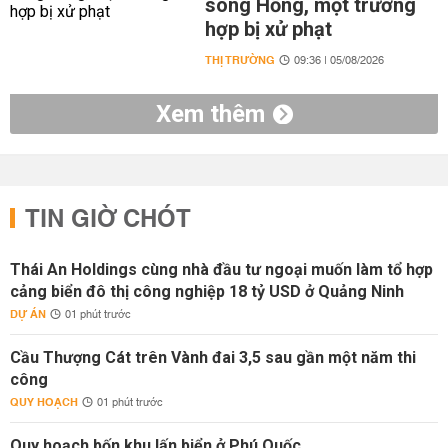
sông Hồng, một trường
hợp bị xử phạt
THỊ TRƯỜNG
09:36 | 05/08/2026
Xem thêm
TIN GIỜ CHÓT
Thái An Holdings cùng nhà đầu tư ngoại muốn làm tổ hợp
cảng biển đô thị công nghiệp 18 tỷ USD ở Quảng Ninh
DỰ ÁN
01 phút trước
Cầu Thượng Cát trên Vành đai 3,5 sau gần một năm thi
công
QUY HOẠCH
01 phút trước
Quy hoạch bốn khu lấn biển ở Phú Quốc