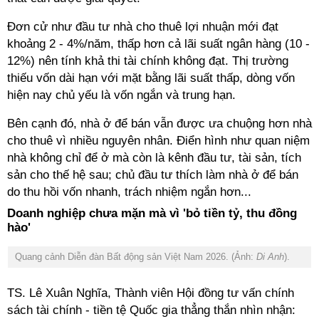
Đơn cử như đầu tư nhà cho thuê lợi nhuận mới đạt
khoảng 2 - 4%/năm, thấp hơn cả lãi suất ngân hàng (10 -
12%) nên tính khả thi tài chính không đạt. Thị trường
thiếu vốn dài hạn với mặt bằng lãi suất thấp,
dòng vốn
hiện nay chủ yếu là vốn ngắn và trung hạn.
Bên cạnh đó, nhà ở để bán vẫn được ưa chuộng hơn nhà
cho thuê vì nhiều nguyên nhân. Điển hình như
quan niệm
nhà không chỉ để ở mà còn là kênh đầu tư, tài sản, tích
sản cho thế hệ sau; chủ đầu tư thích làm nhà ở để bán
do thu hồi vốn nhanh, trách nhiệm ngắn hơn...
Doanh nghiệp chưa mặn mà vì 'bỏ tiền tỷ, thu đồng
hào
'
Quang cảnh
Diễn đàn Bất động sản Việt Nam 2026. (Ảnh:
Di Anh
).
TS. Lê Xuân Nghĩa, Thành viên Hội đồng tư vấn chính
sách tài chính - tiền tệ Quốc gia thẳng thắn nhìn nhận: