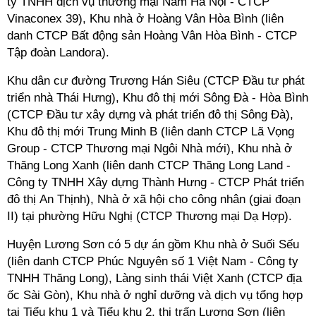
ty TNHH dịch vụ thương mại Nam Hà Nội - CTCP
Vinaconex 39),
Khu nhà ở Hoàng Vân Hòa Bình (liên
danh CTCP Bất động sản Hoàng Vân Hòa Bình - CTCP
Tập đoàn Landora).
Khu dân cư đường Trương Hán Siêu (CTCP Đầu tư phát
triển nhà Thái Hưng), Khu đô thị mới Sông Đà - Hòa Bình
(CTCP Đầu tư xây dựng và phát triển đô thị Sông Đà),
Khu đô thị mới Trung Minh B (liên danh CTCP Lã Vọng
Group - CTCP Thương mại Ngôi Nhà mới), Khu nhà ở
Thăng Long Xanh
(liên danh CTCP Thăng Long Land -
Công ty TNHH Xây dựng Thành Hưng - CTCP Phát triển
đô thị An Thịnh),
Nhà ở xã hội cho công nhân (giai đoạn
II) tại phường Hữu Nghị (CTCP Thương mại Dạ Hợp).
Huyện Lương Sơn có 5 dự án gồm
Khu nhà ở Suối Sếu
(liên danh CTCP Phúc Nguyên số 1 Việt Nam - Công ty
TNHH Thăng Long), Làng sinh thái Việt Xanh (CTCP địa
ốc Sài Gòn),
Khu nhà ở nghỉ dưỡng và dịch vụ tổng hợp
tại Tiểu khu 1 và Tiểu khu 2, thị trấn Lương Sơn (liên