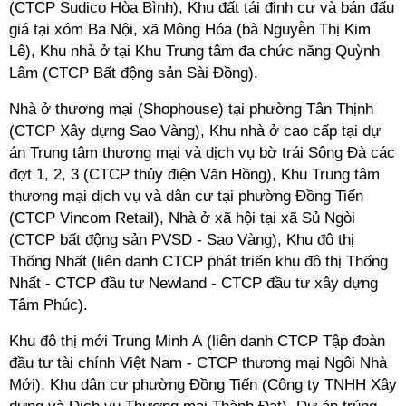
(CTCP Sudico Hòa Bình),
Khu đất tái định cư và bán đấu
giá tại xóm Ba Nội, xã Mông Hóa (bà Nguyễn Thị Kim
Lê),
Khu nhà ở tại Khu Trung tâm đa chức năng Quỳnh
Lâm (CTCP Bất động sản Sài Đồng).
Nhà ở thương mại (Shophouse) tại phường Tân Thịnh
(CTCP Xây dựng Sao Vàng),
Khu nhà ở cao cấp tại dự
án Trung tâm thương mại và dịch vụ bờ trái Sông Đà các
đợt 1, 2, 3 (CTCP thủy điện Văn Hồng),
Khu Trung tâm
thương mại dịch vụ và dân cư tại phường Đồng Tiến
(CTCP Vincom Retail),
Nhà ở xã hội tại xã Sủ Ngòi
(CTCP bất động sản PVSD - Sao Vàng),
Khu đô thị
Thống Nhất (liên danh CTCP phát triển khu đô thị Thống
Nhất - CTCP đầu tư Newland - CTCP đầu tư xây dựng
Tâm Phúc).
Khu đô thị mới Trung Minh A (liên danh CTCP Tập đoàn
đầu tư tài chính Việt Nam - CTCP thương mại Ngôi Nhà
Mới),
Khu dân cư phường Đồng Tiến (Công ty TNHH Xây