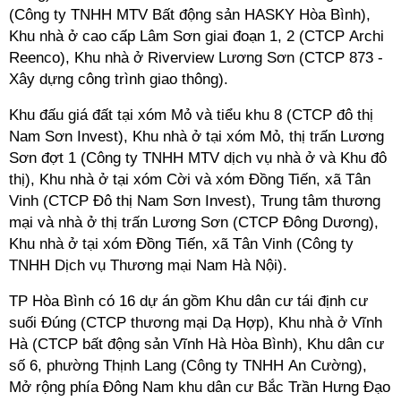
(Công ty TNHH MTV Bất động sản HASKY Hòa Bình),
Khu nhà ở cao cấp Lâm Sơn giai đoạn 1, 2 (CTCP Archi
Reenco),
Khu nhà ở Riverview Lương Sơn (CTCP 873 -
Xây dựng công trình giao thông).
Khu đấu giá đất tại xóm Mỏ và tiểu khu 8 (CTCP đô thị
Nam Sơn Invest), Khu nhà ở tại xóm Mỏ, thị trấn Lương
Sơn đợt 1 (Công ty TNHH MTV dịch vụ nhà ở và Khu đô
thị), Khu nhà ở tại xóm Cời và xóm Đồng Tiến, xã Tân
Vinh (CTCP Đô thị Nam Sơn Invest),
Trung tâm thương
mại và nhà ở thị trấn Lương Sơn (CTCP Đông Dương),
Khu nhà ở tại xóm Đồng Tiến, xã Tân Vinh (Công ty
TNHH Dịch vụ Thương mại Nam Hà Nội).
TP Hòa Bình có 16 dự án gồm
Khu dân cư tái định cư
suối Đúng (CTCP thương mại Dạ Hợp),
Khu nhà ở Vĩnh
Hà (CTCP bất động sản Vĩnh Hà Hòa Bình),
Khu dân cư
số 6, phường Thịnh Lang (Công ty TNHH An Cường),
Mở rộng phía Đông Nam khu dân cư Bắc Trần Hưng Đạo