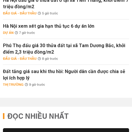
Hà Nội đấu giá 6 thửa đất ở tại xã Tiến Thắng, khởi điểm 7
triệu đồng/m2
ĐẤU GIÁ - ĐẤU THẦU
5 giờ trước
Hà Nội xem xét gia hạn thủ tục 6 dự án lớn
DỰ ÁN
7 giờ trước
Phú Thọ đấu giá 30 thửa đất tại xã Tam Dương Bắc, khởi
điểm 2,3 triệu đồng/m2
ĐẤU GIÁ - ĐẤU THẦU
8 giờ trước
Đất tăng giá sau khi thu hồi: Người dân cần được chia sẻ
lợi ích hợp lý
THỊ TRƯỜNG
9 giờ trước
ĐỌC NHIỀU NHẤT