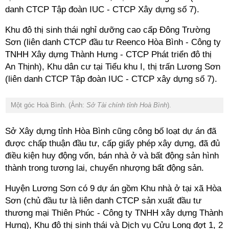
danh CTCP Tập đoàn IUC - CTCP Xây dựng số 7).
Khu đô thị sinh thái nghỉ dưỡng cao cấp Đông Trường
Sơn
(liên danh CTCP đầu tư Reenco Hòa Bình - Công ty
TNHH Xây dựng Thành Hưng - CTCP Phát triển đô thị
An Thịnh),
Khu dân cư tại Tiểu khu I, thị trấn Lương Sơn
(liên danh CTCP Tập đoàn IUC - CTCP xây dựng số 7).
Một góc Hoà Bình. (Ảnh:
Sở Tài chính tỉnh Hoà Bình
).
Sở Xây dựng tỉnh Hòa Bình cũng công bố loạt dự án đã
được chấp thuận đầu tư, cấp giấy phép xây dựng, đã đủ
điều kiện huy động vốn, bán nhà ở và bất động sản hình
thành trong tương lai, chuyển nhượng bất động sản.
Huyện Lương Sơn có 9 dự án gồm
Khu nhà ở tại xã Hòa
Sơn (chủ đầu tư là liên danh CTCP sản xuất đầu tư
thương mại Thiên Phúc - Công ty TNHH xây dựng Thành
Hưng), Khu đô thị sinh thái và Dịch vụ Cửu Long
đợt 1, 2