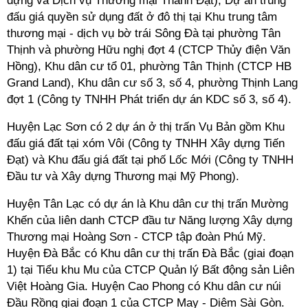
dựng và Dịch vụ Thương mại Thành Đạt),
Dự án trúng
đấu giá quyền sử dụng đất ở đô thị tại Khu trung tâm
thương mại - dịch vụ bờ trái Sông Đà tại phường Tân
Thịnh và phường Hữu nghị đợt 4 (CTCP Thủy điện Văn
Hồng),
Khu dân cư tổ 01, phường Tân Thịnh (CTCP HB
Grand Land),
Khu dân cư số 3, số 4, phường Thịnh Lang
đợt 1 (Công ty TNHH Phát triển dự án KDC số 3, số 4).
Huyện Lạc Sơn có 2 dự án ở thị trấn Vụ Bản gồm Khu
đấu giá đất tại xóm Vôi (Công ty TNHH Xây dựng Tiến
Đạt) và
Khu đấu giá đất tại phố Lốc Mới (Công ty TNHH
Đầu tư và Xây dựng Thương mại Mỹ Phong).
Huyện Tân Lạc có dự án là Khu dân cư thị trấn Mường
Khến của liên danh CTCP đầu tư Năng lượng Xây dựng
Thương mại Hoàng Sơn - CTCP tập đoàn Phú Mỹ.
Huyện Đà Bắc có
Khu dân cư thị trấn Đà Bắc (giai đoạn
1) tại Tiểu khu Mu của CTCP Quản lý Bất động sản Liên
Việt Hoàng Gia. Huyện Cao Phong có
Khu dân cư núi
Đầu Rồng giai đoạn 1 của CTCP May - Diêm Sài Gòn.