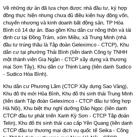
Về những dự án
đã lựa chọn được nhà đầu tư, ký hợp
đồng thực hiện nhưng chưa đủ điều kiện huy động vốn,
chuyển nhượng và kinh doanh bất động sản, TP Hòa
Bình có 14 dự án. Bao gồm
Khu dân cư nông thôn và tái
định cư tại Đồng Trám, xóm Miều, xã Trung Minh (nhà
đầu tư trúng thầu là
Tập đoàn Geleximco - CTCP), Khu
dân cư tại phường Thái Bình (liên danh Công ty TNHH
một thành viên Gia Ngân - CTCP xây dựng và thương
mại Sơn Tây),
Khu dân cư Thịnh Lang (liên danh Sudico
- Sudico Hòa Bình).
Khu dân cư Phương Lâm (CTCP Xây dựng Sao Vàng),
Khu đô thị mới Hòa Bình,
Khu đô thị sinh thái Trung Minh
(liên danh Tập đoàn Geleximco
- CTCP đầu tư tổng hợp
Hà Nội),
Khu biệt thự nghỉ dưỡng Đảo Ngọc
(liên danh
CTCP đầu tư phát triển Xanh Kỳ Sơn - CTCP Tập đoàn
Telin),
Khu đô thị sinh thái cao cấp Yên Quang
(liên danh
CTCP đầu tư thương mại dịch vụ quốc tế Seika - Công