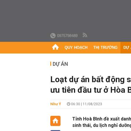
0975798489
QUY HOẠCH
THỊ TRƯỜNG
DỰ 
DỰ ÁN
Loạt dự án bất động 
ưu tiên đầu tư ở Hòa 
Như Ý
06:30 | 11/08/2023
Tỉnh Hoà Bình đề xuất danh 
sinh thái, du lịch nghỉ dưỡn