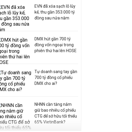
EVN đã xóa sạch lỗ lũy
kế, thu gần 353.000 tỷ
đồng sau nửa năm
DMX hút gần 700 tỷ
đồng vốn ngoại trong
phiên thứ hai lên HOSE
Tự doanh sang tay gần
700 tỷ đồng cổ phiếu
DMX cho ai?
NHNN cần tăng nắm
giữ bao nhiêu cổ phiếu
CTG để sở hữu tối thiểu
65% VietinBank?