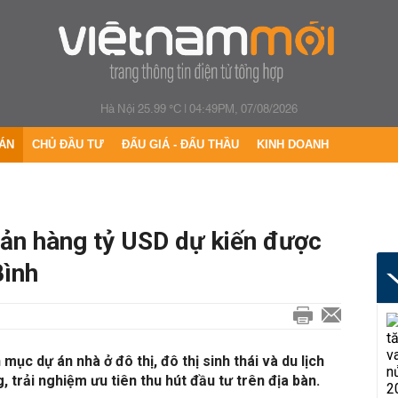
Hà Nội 25.99 °C
|
04:49PM, 07/08/2026
ÁN
CHỦ ĐẦU TƯ
ĐẤU GIÁ - ĐẤU THẦU
KINH DOANH
sản hàng tỷ USD dự kiến được
Bình
mục dự án nhà ở đô thị, đô thị sinh thái và du lịch
g, trải nghiệm ưu tiên thu hút đầu tư trên địa bàn.