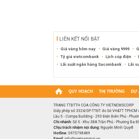
LIÊN KẾT NỔI BẬT
Giá vàng hôm nay
Giá vàng 9999
G
Tỷ giá vietcombank
Lịch cúp điện
Lãi suất ngân hàng Sacombank
Lãi s
QUY HOẠCH
THỊ TRƯỜNG
DỰ 
TRANG TTĐTTH CỦA CÔNG TY VIETNEWSCORP
Giấy phép số 3324/GP-TTĐT do Sở VH&TT TPHCM 
Lầu 5 - Compa Building - 293 Điện Biên Phủ - Phườ
Chi nhánh:
Số 5 - Khu 38A Trần Phú - Phường Ba Đìn
Chịu trách nhiệm nội dung:
Nguyễn Minh Quyết
Hotline:
0975798489
Email:
info@vietnammoi.vn