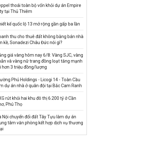
ppel thoái toàn bộ vốn khỏi dự án Empire
ty tại Thủ Thiêm
iết kế quốc lộ 13 mở rộng gần gấp ba lần
oanh thu cho thuê đất không bằng bán nhà
ền kề, Sonadezi Châu Đức nói gì?
ảng giá vàng hôm nay 6/8: Vàng SJC, vàng
hẫn và vàng nữ trang đồng loạt tăng mạnh
i hơn 3 triệu đồng/lượng
ường Phú Holdings - Licogi 14 - Toàn Cầu
àm dự án nhà ở quân đội tại Bắc Cam Ranh
G rút khỏi hai khu đô thị 6.200 tỷ ở Cần
hơ, Phú Thọ
à Nội chuyển đổi đất Tây Tựu làm dự án
rung tâm văn phòng kết hợp dịch vụ thương
ại