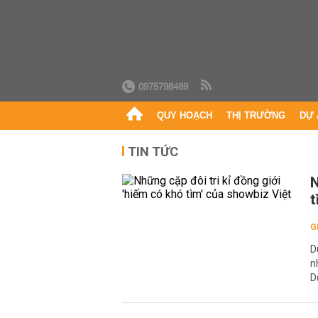
0975798489
QUY HOẠCH
THỊ TRƯỜNG
DỰ 
TIN TỨC
N
t
G
D
n
D