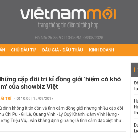
Hà Nội 25.35 °C
|
10:05PM, 06/08/2026
ÁN
CHỦ ĐẦU TƯ
ĐẤU GIÁ - ĐẤU THẦU
KINH DOANH
hững cặp đôi tri kỉ đồng giới 'hiếm có khó
Đ
ìm' của showbiz Việt
tư
IẢI TRÍ
10:00 | 15/09/2017
H
Hà
ù dính không ít tin đồn về tình cảm đồng giới nhưng nhiều cặp đôi
th
hư Chi Pu - Gil Lê, Quang Vinh - Lý Quý Khánh, Đàm Vĩnh Hưng -
ương Triệu Vũ,…vẫn khẳng định giữa họ là tình cảm đặc biệt như...
Du
Li