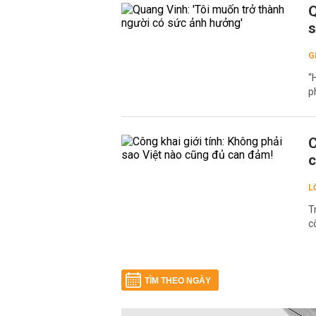
Q
s
G
“
p
C
c
L
T
c
TÌM THEO NGÀY