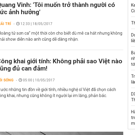
uang Vinh: 'Tôi muốn trở thành người có
Ke
ức ảnh hưởng'
Ci
Th
IẢI TRÍ
12:33 | 18/05/2017
Hoàng tử sơn ca” một thời còn cho biết dù mê ca hát nhưng không
D
hải show diễn nào anh cũng dễ dàng nhận.
li
B
n
ông khai giới tính: Không phải sao Việt nào
tớ
ũng đủ can đảm!
Tr
ỐI SỐNG
05:00 | 10/05/2017
l
rước những tin đồn về giới tính, nhiều nghệ sĩ Việt đã chọn cách
DX
ông khai, nhưng cũng không ít người lại im lăng, phản bác.
T
H
t
m