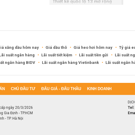
Thiết kế quốc lộ 13 mở rộng
gần gấp ba lần
iá xăng dầu hôm nay
Giá dầu thô
Giá heo hơi hôm nay
Tỷ giá e
Lãi suất ngân hàng
Lãi suất tiết kiệm
Lãi suất tiền gửi
Lãi suất n
uất ngân hàng BIDV
Lãi suất ngân hàng Vietinbank
Lãi suất ngân 
ÁN
CHỦ ĐẦU TƯ
ĐẤU GIÁ - ĐẤU THẦU
KINH DOANH
DỊC
cấp ngày 20/3/2026
Tel:
ng Gia Định - TP.HCM
Emai
h - TP. Hà Nội