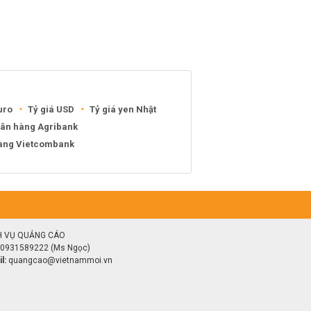
uro
Tỷ giá USD
Tỷ giá yen Nhật
gân hàng Agribank
hàng Vietcombank
H VỤ QUẢNG CÁO
0931589222 (Ms Ngọc)
l:
quangcao@vietnammoi.vn