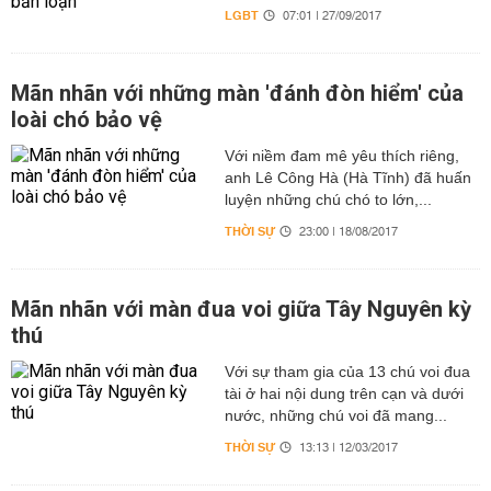
LGBT
07:01 | 27/09/2017
Mãn nhãn với những màn 'đánh đòn hiểm' của
loài chó bảo vệ
Với niềm đam mê yêu thích riêng,
anh Lê Công Hà (Hà Tĩnh) đã huấn
luyện những chú chó to lớn,...
THỜI SỰ
23:00 | 18/08/2017
Mãn nhãn với màn đua voi giữa Tây Nguyên kỳ
thú
Với sự tham gia của 13 chú voi đua
tài ở hai nội dung trên cạn và dưới
nước, những chú voi đã mang...
THỜI SỰ
13:13 | 12/03/2017