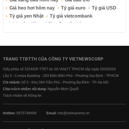
Giá heo hơi hôm nay
Tỷ giá euro
Tỷ giá USD
Tỷ giá yen Nhật
Tỷ giá vietcombank
Lịch cúp điện
Lãi suất ngân hàng
Lãi suất tiết kiệm
Lãi suất tiền gửi
Lãi suất ngân hàng Agribank
Lãi suất ngân hàng Sacombank
Lãi suất ngân hàng BIDV
TRANG TTĐTTH CỦA CÔNG TY VIETNEWSCORP
Lãi suất ngân hàng Vietinbank
Giấy phép số 3324/GP-TTĐT do Sở VH&TT TPHCM cấp ngày 20/3/2026
Lãi suất ngân hàng Vietcombank
Lầu 5 - Compa Building - 293 Điện Biên Phủ - Phường Gia Định - TP.HCM
Chi nhánh:
Số 5 - Khu 38A Trần Phú - Phường Ba Đình - TP. Hà Nội
Chịu trách nhiệm nội dung:
Nguyễn Minh Quyết
Trách nhiệm về thông tin
Hotline:
0975798489
Email:
info@vietnammoi.vn