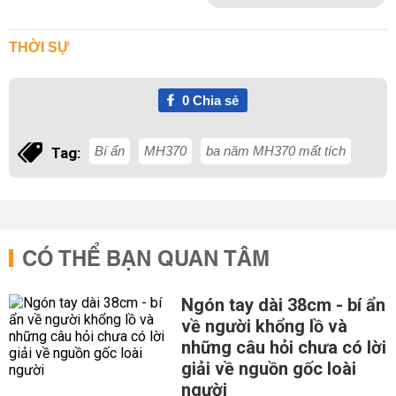
THỜI SỰ
0
Chia sẻ
Bí ẩn
MH370
ba năm MH370 mất tích
Tag:
CÓ THỂ BẠN QUAN TÂM
Ngón tay dài 38cm - bí ẩn
về người khổng lồ và
những câu hỏi chưa có lời
giải về nguồn gốc loài
người