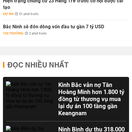
Hiện trạng chung cư 23 Hàng Tre trước cơ hội được cải
tạo
DỰ ÁN
01 phút trước
Bắc Ninh sẽ đón dòng vốn đầu tư gần 7 tỷ USD
THỊ TRƯỜNG
2 phút trước
ĐỌC NHIỀU NHẤT
Kinh Bắc vẫn nợ Tân
Hoàng Minh hơn 1.800 tỷ
đồng từ thương vụ mua
lại dự án 100 tầng gần
Keangnam
Ninh Bình dự thu 318.000