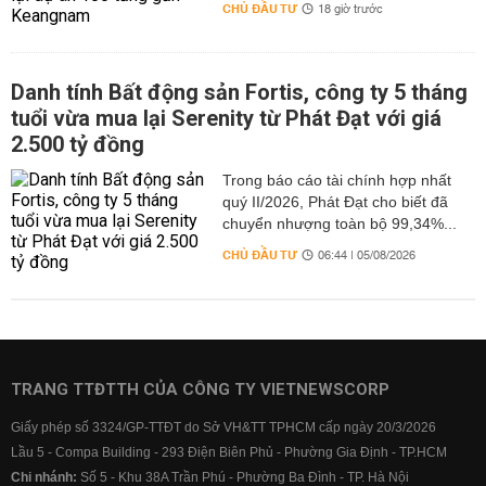
CHỦ ĐẦU TƯ
18 giờ trước
Danh tính Bất động sản Fortis, công ty 5 tháng
tuổi vừa mua lại Serenity từ Phát Đạt với giá
2.500 tỷ đồng
Trong báo cáo tài chính hợp nhất
quý II/2026, Phát Đạt cho biết đã
chuyển nhượng toàn bộ 99,34%...
CHỦ ĐẦU TƯ
06:44 | 05/08/2026
TRANG TTĐTTH CỦA CÔNG TY VIETNEWSCORP
Giấy phép số 3324/GP-TTĐT do Sở VH&TT TPHCM cấp ngày 20/3/2026
Lầu 5 - Compa Building - 293 Điện Biên Phủ - Phường Gia Định - TP.HCM
Chi nhánh:
Số 5 - Khu 38A Trần Phú - Phường Ba Đình - TP. Hà Nội