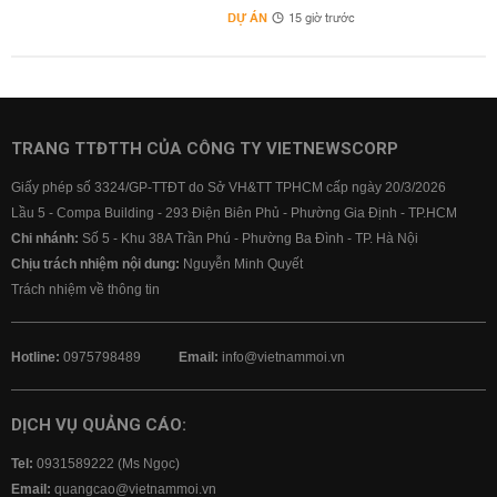
DỰ ÁN
15 giờ trước
TRANG TTĐTTH CỦA CÔNG TY VIETNEWSCORP
Giấy phép số 3324/GP-TTĐT do Sở VH&TT TPHCM cấp ngày 20/3/2026
Lầu 5 - Compa Building - 293 Điện Biên Phủ - Phường Gia Định - TP.HCM
Chi nhánh:
Số 5 - Khu 38A Trần Phú - Phường Ba Đình - TP. Hà Nội
Chịu trách nhiệm nội dung:
Nguyễn Minh Quyết
Trách nhiệm về thông tin
Hotline:
0975798489
Email:
info@vietnammoi.vn
DỊCH VỤ QUẢNG CÁO:
Tel:
0931589222 (Ms Ngọc)
Email:
quangcao@vietnammoi.vn