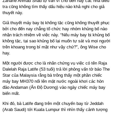
Zaharie Ahmad Shad tự vẫn vì cho đến nay các nhà điều
tra cũng không tìm thấy dấu hiệu nào khả nghi cho giả
thuyết này.
Giả thuyết máy bay bị không tặc cũng không thuyết phục
bởi cho đến nay chẳng tổ chức hay nhóm khủng bố nào
nhận trách nhiệm về việc này. “Nếu máy bay bị khủng bố
không tặc, tại sao khủng bố lại muốn tự sát và mọi người
trên khoang trong bí mật như vậy chứ?”, ông Wise cho
hay.
Một người được cho là nhân chứng vụ việc có tên Raja
Dalelah Raja Latife (53 tuổi) trả lời phỏng vấn tờ báo The
Star của Malaysia rằng bà trông thấy một phần chiếc
máy bay MH370 nổi lên mặt nước ngoài khơi các hòn
đảo Andaman (Ấn Độ Dương) vào ngày chiếc máy bay
biến mất.
Khi đó, bà Latife đang trên một chuyến bay từ Jeddah
(Arab Saudi) tới Kuala Lumpur thì nhìn thấy cảnh tượng