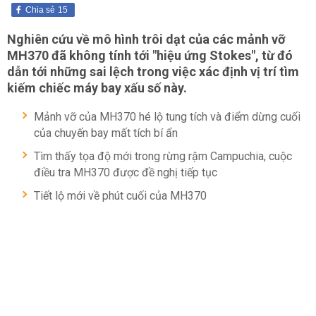
Chia sẻ
15
Nghiên cứu về mô hình trôi dạt của các mảnh vỡ
MH370 đã không tính tới "hiệu ứng Stokes", từ đó
dẫn tới những sai lệch trong việc xác định vị trí tìm
kiếm chiếc máy bay xấu số này.
Mảnh vỡ của MH370 hé lộ tung tích và điểm dừng cuối
của chuyến bay mất tích bí ẩn
Tìm thấy tọa độ mới trong rừng rậm Campuchia, cuộc
điều tra MH370 được đề nghị tiếp tục
Tiết lộ mới về phút cuối của MH370