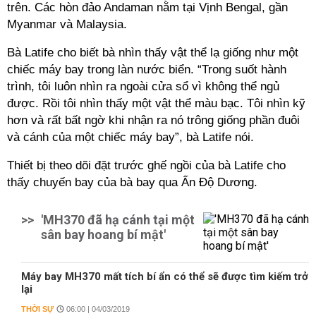
trên. Các hòn đảo Andaman nằm tại Vịnh Bengal, gần
Myanmar và Malaysia.
Bà Latife cho biết bà nhìn thấy vật thể lạ giống như một
chiếc máy bay trong làn nước biển. “Trong suốt hành
trình, tôi luôn nhìn ra ngoài cửa sổ vì không thể ngủ
được. Rồi tôi nhìn thấy một vật thể màu bạc. Tôi nhìn kỹ
hơn và rất bất ngờ khi nhận ra nó trông giống phần đuôi
và cánh của một chiếc máy bay”, bà Latife nói.
Thiết bị theo dõi đặt trước ghế ngồi của bà Latife cho
thấy chuyến bay của bà bay qua Ấn Độ Dương.
>>
'MH370 đã hạ cánh tại một
sân bay hoang bí mật'
Máy bay MH370 mất tích bí ẩn có thể sẽ được tìm kiếm trở
lại
THỜI SỰ
06:00 | 04/03/2019