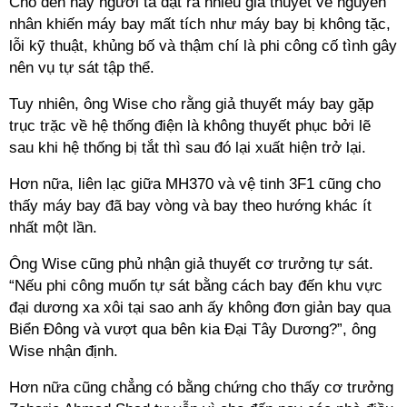
Cho đến nay người ta đặt ra nhiều giả thuyết về nguyên
nhân khiến máy bay mất tích như máy bay bị không tặc,
lỗi kỹ thuật, khủng bố và thậm chí là phi công cố tình gây
nên vụ tự sát tập thể.
Tuy nhiên, ông Wise cho rằng giả thuyết máy bay gặp
trục trặc về hệ thống điện là không thuyết phục bởi lẽ
sau khi hệ thống bị tắt thì sau đó lại xuất hiện trở lại.
Hơn nữa, liên lạc giữa MH370 và vệ tinh 3F1 cũng cho
thấy máy bay đã bay vòng và bay theo hướng khác ít
nhất một lần.
Ông Wise cũng phủ nhận giả thuyết cơ trưởng tự sát.
“Nếu phi công muốn tự sát bằng cách bay đến khu vực
đại dương xa xôi tại sao anh ấy không đơn giản bay qua
Biển Đông và vượt qua bên kia Đại Tây Dương?”, ông
Wise nhận định.
Hơn nữa cũng chẳng có bằng chứng cho thấy cơ trưởng