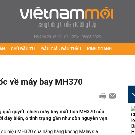
Hà Nội 29.13 °C
|
04:42PM, 08/08/2026
ÁN
CHỦ ĐẦU TƯ
ĐẤU GIÁ - ĐẤU THẦU
KINH DOANH
sốc về máy bay MH370
 quả quyết, chiếc máy bay mất tích MH370 của
 đáy biển, ở tình trạng gần như còn nguyên vẹn.
 số hiệu MH370 của hãng hàng không Malaysia