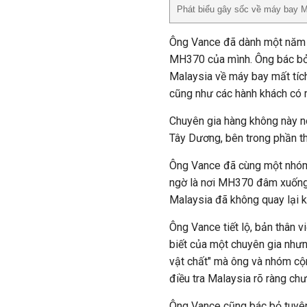
Phát biểu gây sốc về máy bay 
Ông Vance đã dành một năm rư
MH370 của mình. Ông bác bỏ k
Malaysia về máy bay mất tích
cũng như các hành khách có 
Chuyên gia hàng không này n
Tây Dương, bên trong phần th
Ông Vance đã cùng một nhóm 
ngờ là nơi MH370 đâm xuống. 
Malaysia đã không quay lại 
Ông Vance tiết lộ, bản thân 
biết của một chuyên gia như
vật chất" mà ông và nhóm cộn
điều tra Malaysia rõ ràng c
Ông Vance cũng bác bỏ tuyên