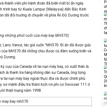
 và thành viên phi hành đoàn đã biến mất bí ẩn ngày
h trình bay từ Kuala Lumpur (Malaysia) đến Bắc Kinh
tin đã đổi hướng di chuyển về phía Ấn Độ Dương trước
ng những phút cuối của máy bay MH370)
ar, Larry Vance, tác giả cuốn "MH370: Bí ẩn đã được giải
nh của MH370 đã chống chịu được cú đâm xuống biển và
Độ Dương.
kỳ cựu của Canada về tai nạn máy bay, có xuất thân là
cách là thanh tra hàng không dân sự Canada, ông từng
ra tai nạn máy bay ngoài thực địa và được chính phủ
y sứ mệnh điều tra thảm kịch rơi phi cơ Swissair 111 ở
ười thiệt mạng năm 1998.