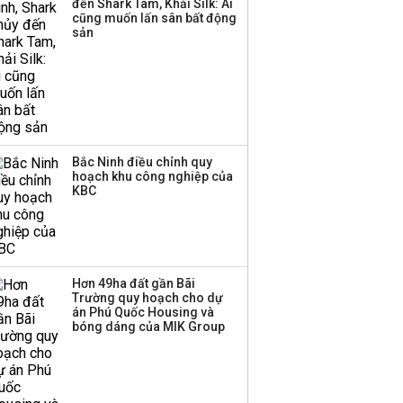
đến Shark Tam, Khải Silk: Ai
Huấn Hoa Hồng bỗng
cũng muốn lấn sân bất động
dưng ‘biến mất’, một
sản
công ty khác đã giải thể
Bắc Ninh điều chỉnh quy
hoạch khu công nghiệp của
KBC
Hơn 49ha đất gần Bãi
Trường quy hoạch cho dự
án Phú Quốc Housing và
bóng dáng của MIK Group