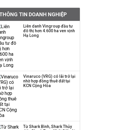
khoản
THÔNG TIN DOANH NGHIỆP
Sau nhịp điều chỉnh
mạnh, CTCK nhìn thấy
Liên danh Vingroup đầu tư
cơ hội ở nhóm cổ phiếu
đô thị hơn 4.600 ha ven vịnh
nào?
Hạ Long
Một thương hiệu thời
trang Việt đóng cửa
sau 5 năm hoạt động,
thanh lý toàn bộ cửa
hàng
Vinaruco (VRG) có lãi trở lại
nhờ hợp đồng thuê đất tại
TOP 10 ngân hàng lãi
KCN Cộng Hòa
lớn nhất từ kinh doanh
ngoại hối nửa đầu năm
2026: Vietcombank
quán quân, ACB dẫn
đầu nhóm tư nhân
Từ Shark Bình, Shark Thủy
Công ty 100 tỷ của