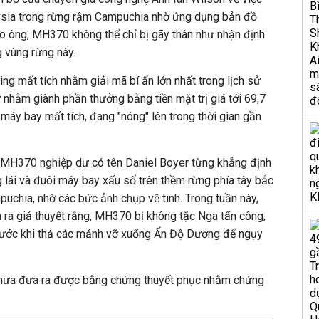
ysia trong rừng rậm Campuchia nhờ ứng dụng bản đồ
o ông, MH370 không thể chỉ bị gãy thân như nhận định
 vùng rừng này.
ing mất tích nhằm giải mã bí ẩn lớn nhất trong lịch sử
 nhằm giành phần thưởng bằng tiền mặt trị giá tới 69,7
máy bay mất tích, đang "nóng" lên trong thời gian gần
 MH370 nghiệp dư có tên Daniel Boyer từng khẳng định
g lái và đuôi máy bay xấu số trên thềm rừng phía tây bắc
chia, nhờ các bức ảnh chụp vệ tinh. Trong tuần này,
ra giả thuyết rằng, MH370 bị không tặc Nga tấn công,
trước khi thả các mảnh vỡ xuống Ấn Độ Dương để ngụy
chưa đưa ra được bằng chứng thuyết phục nhằm chứng
.