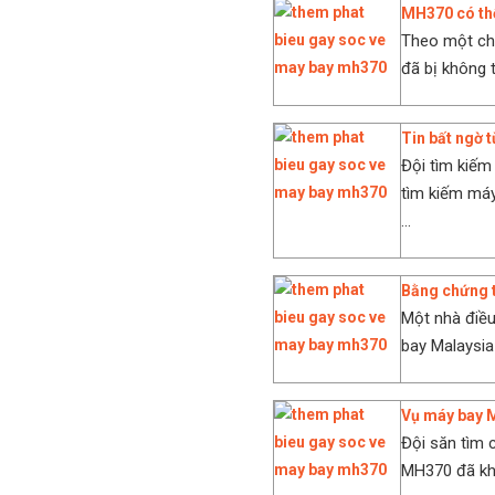
MH370 có thể
Theo một ch
đã bị không t
Tin bất ngờ 
Đội tìm kiế
tìm kiếm máy
...
Bằng chứng 
Một nhà điều
bay Malaysia
Vụ máy bay M
Đội săn tìm 
MH370 đã khô