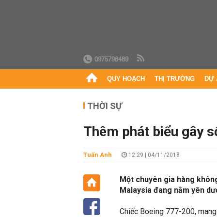
0975798489
QUY HOẠCH
THỊ TRƯỜNG
DỰ 
THỜI SỰ
Thêm phát biểu gây 
Tuấn Anh
12:29 | 04/11/2018
Một chuyên gia hàng không
Malaysia đang nằm yên dưới
Chiếc Boeing 777-200, mang