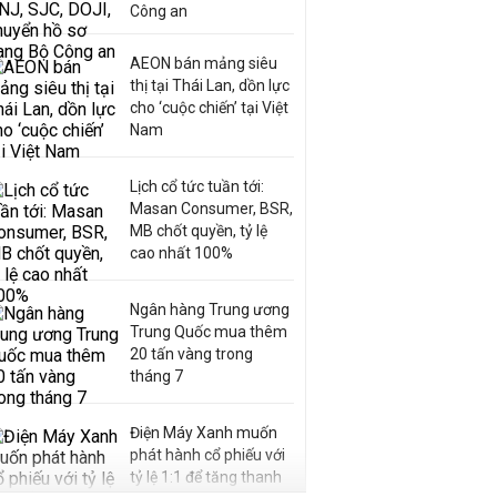
Công an
AEON bán mảng siêu
thị tại Thái Lan, dồn lực
cho ‘cuộc chiến’ tại Việt
Nam
Lịch cổ tức tuần tới:
Masan Consumer, BSR,
MB chốt quyền, tỷ lệ
cao nhất 100%
Ngân hàng Trung ương
Trung Quốc mua thêm
20 tấn vàng trong
tháng 7
Điện Máy Xanh muốn
phát hành cổ phiếu với
tỷ lệ 1:1 để tăng thanh