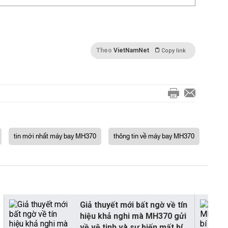
Theo
VietNamNet
Copy link
tin mới nhất máy bay MH370
thông tin về máy bay MH370
Giả thuyết mới bất ngờ về tín
hiệu khả nghi mà MH370 gửi
về vệ tinh và sự biến mất bí...