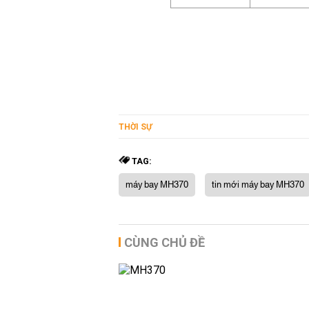
THỜI SỰ
TAG:
máy bay MH370
tin mới máy bay MH370
CÙNG CHỦ ĐỀ