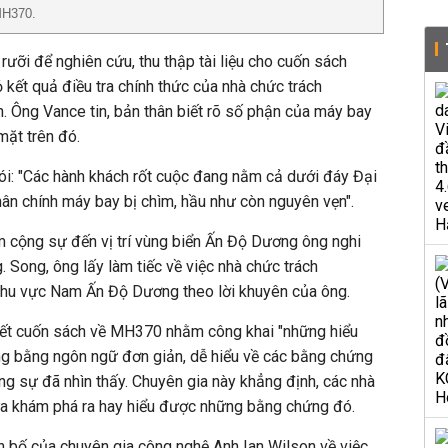
MH370.
ỡi để nghiên cứu, thu thập tài liệu cho cuốn sách
ết quả điều tra chính thức của nhà chức trách
. Ông Vance tin, bản thân biết rõ số phận của máy bay
mặt trên đó.
ói: "Các hành khách rốt cuộc đang nằm cả dưới đáy Đại
ân chính máy bay bị chìm, hầu như còn nguyên vẹn".
cộng sự đến vị trí vùng biển Ấn Độ Dương ông nghi
Song, ông lấy làm tiếc về việc nhà chức trách
khu vực Nam Ấn Độ Dương theo lời khuyên của ông.
viết cuốn sách về MH370 nhằm công khai "những hiểu
ng bằng ngôn ngữ đơn giản, dễ hiểu về các bằng chứng
g sự đã nhìn thấy. Chuyên gia này khẳng định, các nhà
hưa khám phá ra hay hiểu được những bằng chứng đó.
 bố của chuyên gia công nghệ Anh Ian Wilson về việc