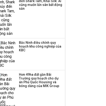
đến Shark Tam, Khải Silk: Ai
thương mại hàng đầu?
cũng muốn lấn sân bất động
sản
Bắc Ninh điều chỉnh quy
hoạch khu công nghiệp của
KBC
Hơn 49ha đất gần Bãi
Trường quy hoạch cho dự
án Phú Quốc Housing và
bóng dáng của MIK Group