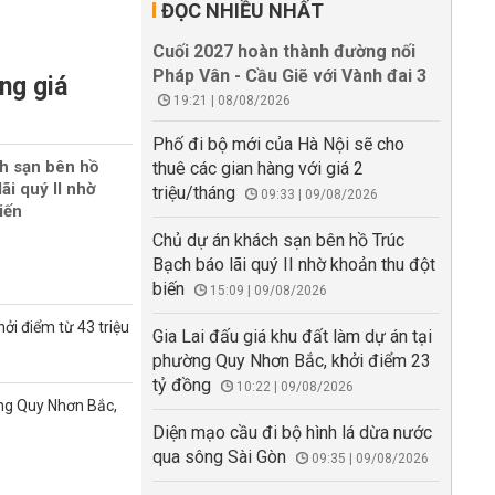
ĐỌC NHIỀU NHẤT
Cuối 2027 hoàn thành đường nối
Pháp Vân - Cầu Giẽ với Vành đai 3
ng giá
19:21 | 08/08/2026
Phố đi bộ mới của Hà Nội sẽ cho
h sạn bên hồ
thuê các gian hàng với giá 2
ãi quý II nhờ
triệu/tháng
09:33 | 09/08/2026
iến
Chủ dự án khách sạn bên hồ Trúc
Bạch báo lãi quý II nhờ khoản thu đột
biến
15:09 | 09/08/2026
ởi điểm từ 43 triệu
Gia Lai đấu giá khu đất làm dự án tại
phường Quy Nhơn Bắc, khởi điểm 23
tỷ đồng
10:22 | 09/08/2026
ờng Quy Nhơn Bắc,
Diện mạo cầu đi bộ hình lá dừa nước
qua sông Sài Gòn
09:35 | 09/08/2026