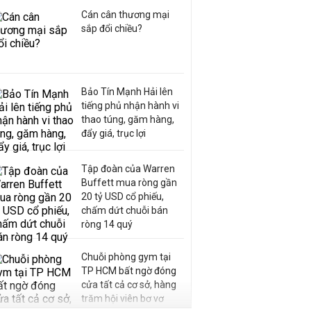
Cán cân thương mại
sắp đổi chiều?
Bảo Tín Mạnh Hải lên
tiếng phủ nhận hành vi
thao túng, găm hàng,
đẩy giá, trục lợi
Tập đoàn của Warren
Buffett mua ròng gần
20 tỷ USD cổ phiếu,
chấm dứt chuỗi bán
ròng 14 quý
Chuỗi phòng gym tại
TP HCM bất ngờ đóng
cửa tất cả cơ sở, hàng
trăm hội viên bơ vơ