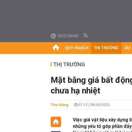
0975798489
QUY HOẠCH
THỊ TRƯỜNG
DỰ 
THỊ TRƯỜNG
Mặt bằng giá bất động
chưa hạ nhiệt
Thu Hằng
07:13 | 28/03/2022
Việc giá vật liệu xây dựng 
những yếu tố góp phần đẩy 