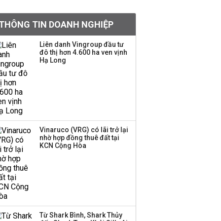
Chân dung ông chủ kín
THÔNG TIN DOANH NGHIỆP
tiếng đứng sau tiệm
vàng Mi Hồng: Từ phụ
Liên danh Vingroup đầu tư
xe, sửa đồ điện tử cũ
đô thị hơn 4.600 ha ven vịnh
đến gây dựng thương
Hạ Long
hiệu hơn 35 năm tuổi
SSI Research chỉ ra hai
yếu tố quyết định động
lực tăng trưởng nửa
cuối năm
Vinaruco (VRG) có lãi trở lại
nhờ hợp đồng thuê đất tại
PNJ công bố thông tin
KCN Cộng Hòa
bất thường liên quan
đến vấn đề nộp thuế
Ông Trump sắp có
quyền tùy ý áp thuế
Từ Shark Bình, Shark Thủy
100% lên những đối tác