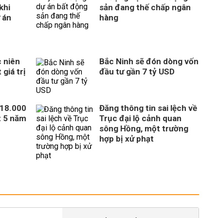
khi
sản đang thế chấp ngân
 án
hàng
 niên
Bắc Ninh sẽ đón dòng vốn
giá trị
đầu tư gần 7 tỷ USD
318.000
Đăng thông tin sai lệch về
t 5 năm
Trục đại lộ cảnh quan
sông Hồng, một trường
hợp bị xử phạt