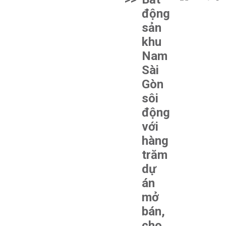
động
sản
khu
Nam
Sài
Gòn
sôi
động
với
hàng
trăm
dự
án
mở
bán,
cho