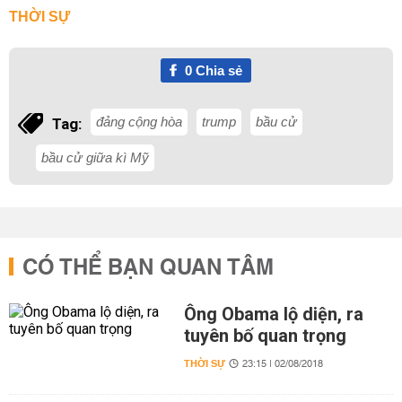
THỜI SỰ
0
Chia sẻ
đảng cộng hòa
trump
bầu cử
Tag:
bầu cử giữa kì Mỹ
CÓ THỂ BẠN QUAN TÂM
Ông Obama lộ diện, ra
tuyên bố quan trọng
THỜI SỰ
23:15 | 02/08/2018