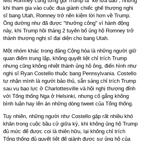
Mitt Romney cũng từng gọi Trump là "kẻ lừa đảo", nhưng
khi tham gia vào cuộc đua giành chiếc ghế thượng nghị
sĩ bang Utah, Romney trở nên kiệm lời hơn về Trump.
Ông dường như đã được "thưởng công" vì hành động
này, khi Trump hồi tháng 2 tuyên bố ủng hộ Romney trở
thành thượng nghị sĩ đại diện cho bang Utah.
Một nhóm khác trong đảng Cộng hòa là những người giữ
quan điểm trung lập, không quyết liệt chỉ trích Trump
nhưng cũng không nhiệt thành ủng hộ ông, điển hình như
nghị sĩ Ryan Costello thuộc bang Pennsylvania. Costello
tự nhận mình là người bảo thủ, sẵn sàng chỉ trích Trump
sau vụ bạo lực ở Charlottesville và hội nghị thượng đỉnh
với Tổng thống Nga ở Helsinki, nhưng cố gắng không
bình luận hay lên án những dòng tweet của Tổng thống.
Tuy nhiên, những người như Costello gặp rất nhiều khó
khăn trong cuộc bầu cử giữa kỳ, khi không ủng hộ Trump
đủ mức để được coi là thiên hữu, lại không chỉ trích
Tổng thống đủ quyết liệt để giành được sự ủng hộ của