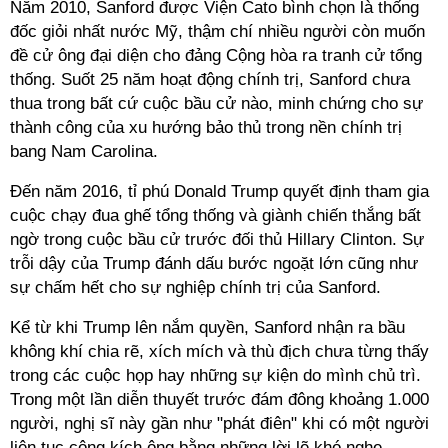
Năm 2010, Sanford được Viện Cato bình chọn là thống
đốc giỏi nhất nước Mỹ, thậm chí nhiều người còn muốn
đề cử ông đại diện cho đảng Cộng hòa ra tranh cử tổng
thống. Suốt 25 năm hoạt động chính trị, Sanford chưa
thua trong bất cứ cuộc bầu cử nào, minh chứng cho sự
thành công của xu hướng bảo thủ trong nền chính trị
bang Nam Carolina.
Đến năm 2016, tỉ phú Donald Trump quyết định tham gia
cuộc chạy đua ghế tổng thống và giành chiến thắng bất
ngờ trong cuộc bầu cử trước đối thủ Hillary Clinton. Sự
trỗi dậy của Trump đánh dấu bước ngoặt lớn cũng như
sự chấm hết cho sự nghiệp chính trị của Sanford.
Kể từ khi Trump lên nắm quyền, Sanford nhận ra bầu
không khí chia rẽ, xích mích và thù địch chưa từng thấy
trong các cuộc họp hay những sự kiện do mình chủ trì.
Trong một lần diễn thuyết trước đám đông khoảng 1.000
người, nghị sĩ này gần như "phát điên" khi có một người
liên tục công kích ông bằng những lời lẽ khó nghe.