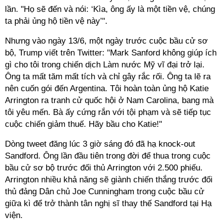
lần. "Họ sẽ đến và nói: ‘Kìa, ông ấy là một tiền vệ, chúng
ta phải ủng hộ tiền vệ này’".
Nhưng vào ngày 13/6, một ngày trước cuộc bầu cử sơ
bộ, Trump viết trên Twitter: "Mark Sanford không giúp ích
gì cho tôi trong chiến dịch Làm nước Mỹ vĩ đại trở lại.
Ông ta mất tăm mất tích và chỉ gây rắc rối. Ông ta lẽ ra
nên cuốn gói đến Argentina. Tôi hoàn toàn ủng hộ Katie
Arrington ra tranh cử quốc hội ở Nam Carolina, bang mà
tôi yêu mến. Bà ấy cứng rắn với tội phạm và sẽ tiếp tục
cuộc chiến giảm thuế. Hãy bầu cho Katie!"
Dòng tweet đăng lúc 3 giờ sáng đó đã hạ knock-out
Sandford. Ông lần đầu tiên trong đời để thua trong cuộc
bầu cử sơ bộ trước đối thủ Arrington với 2.500 phiếu.
Arrington nhiều khả năng sẽ giành chiến thắng trước đối
thủ đảng Dân chủ Joe Cunningham trong cuộc bầu cử
giữa kì để trở thành tân nghị sĩ thay thế Sandford tại Hạ
viện.