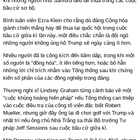
khi những người như Sanford đều để thua trong các cuộc
bầu cử sơ bộ.
Bình luận viên Ezra Klein cho rằng dù đảng Cộng hòa
giành chiến thắng hay để thua tại quốc hội trong cuộc
bầu cử giữa kì lần này, một điều chắc chắn là đội ngũ
những người không ủng hộ Trump sẽ ngày càng ít hơn.
Nhiều người đã bị công kích đến bầm dập, trong khi một
số người bị "đồng hóa", ít lên tiếng hơn, hoặc bỏ hẳn
những lời chỉ trích nhắm vào Tổng thống sau khi chứng
kiến số phận của các đồng nghiệp trong đảng.
Thượng nghị sĩ Lindsey Graham từng cảnh báo về một
"cuộc khủng hoảng hiến pháp" nếu Tổng thống can thiệp
vào cuộc điều tra của công tố viên đặc biệt Robert
Mueller, nhưng giờ đây ông lại đi chơi golf với Trump và
nhất trí nếu ông chủ Nhà Trắng sa thải Bộ trưởng Tư
pháp Jeff Sessions sau cuộc bầu cử giữa kì.