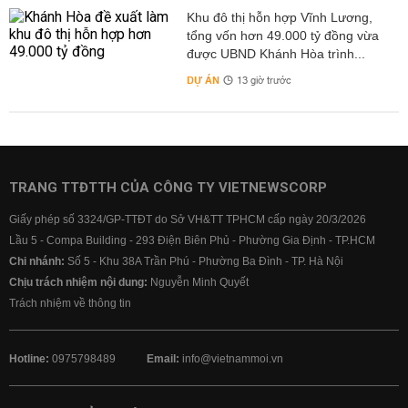
Khu đô thị hỗn hợp Vĩnh Lương,
tổng vốn hơn 49.000 tỷ đồng vừa
được UBND Khánh Hòa trình...
DỰ ÁN
13 giờ trước
TRANG TTĐTTH CỦA CÔNG TY VIETNEWSCORP
Giấy phép số 3324/GP-TTĐT do Sở VH&TT TPHCM cấp ngày 20/3/2026
Lầu 5 - Compa Building - 293 Điện Biên Phủ - Phường Gia Định - TP.HCM
Chi nhánh:
Số 5 - Khu 38A Trần Phú - Phường Ba Đình - TP. Hà Nội
Chịu trách nhiệm nội dung:
Nguyễn Minh Quyết
Trách nhiệm về thông tin
Hotline:
0975798489
Email:
info@vietnammoi.vn