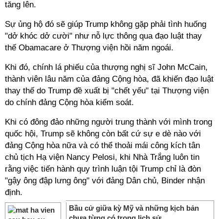
tăng lên.
Sự ủng hộ đó sẽ giúp Trump không gặp phải tình huống
"dở khóc dở cười" như nỗ lực thông qua đạo luật thay
thế Obamacare ở Thượng viện hồi năm ngoái.
Khi đó, chính lá phiếu của thượng nghị sĩ John McCain,
thành viên lâu năm của đảng Cộng hòa, đã khiến đạo luật
thay thế do Trump đề xuất bị "chết yểu" tại Thượng viện
do chính đảng Cộng hòa kiểm soát.
Khi có đông đảo những người trung thành với mình trong
quốc hội, Trump sẽ không còn bất cứ sự e dè nào với
đảng Cộng hòa nữa và có thể thoải mái công kích tân
chủ tịch Hạ viện Nancy Pelosi, khi Nhà Trắng luôn tin
rằng việc tiến hành quy trình luận tội Trump chỉ là đòn
"gậy ông đập lưng ông" với đảng Dân chủ, Binder nhận
định.
Bầu cử giữa kỳ Mỹ và những kịch bản
chưa từng có trong lịch sử