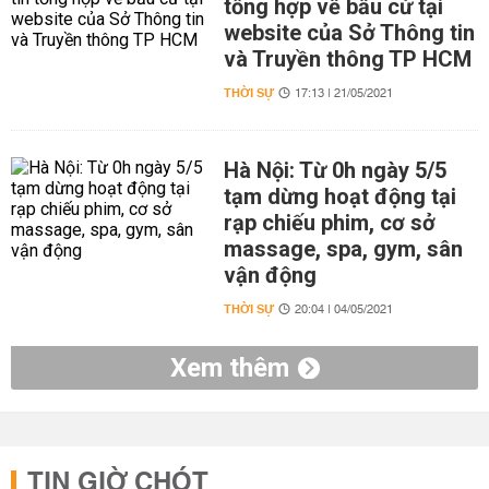
tổng hợp về bầu cử tại
website của Sở Thông tin
và Truyền thông TP HCM
THỜI SỰ
17:13 | 21/05/2021
Hà Nội: Từ 0h ngày 5/5
tạm dừng hoạt động tại
rạp chiếu phim, cơ sở
massage, spa, gym, sân
vận động
THỜI SỰ
20:04 | 04/05/2021
Xem thêm
TIN GIỜ CHÓT