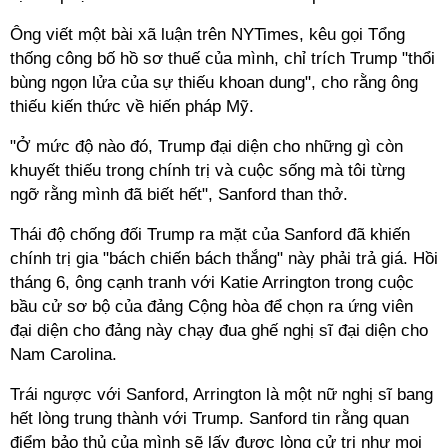
Ông viết một bài xã luận trên NYTimes, kêu gọi Tổng
thống công bố hồ sơ thuế của mình, chỉ trích Trump "thổi
bùng ngọn lửa của sự thiếu khoan dung", cho rằng ông
thiếu kiến thức về hiến pháp Mỹ.
"Ở mức độ nào đó, Trump đại diện cho những gì còn
khuyết thiếu trong chính trị và cuộc sống mà tôi từng
ngỡ rằng mình đã biết hết", Sanford than thở.
Thái độ chống đối Trump ra mặt của Sanford đã khiến
chính trị gia "bách chiến bách thắng" này phải trả giá. Hồi
tháng 6, ông cạnh tranh với Katie Arrington trong cuộc
bầu cử sơ bộ của đảng Cộng hòa để chọn ra ứng viên
đại diện cho đảng này chạy đua ghế nghị sĩ đại diện cho
Nam Carolina.
Trái ngược với Sanford, Arrington là một nữ nghị sĩ bang
hết lòng trung thành với Trump. Sanford tin rằng quan
điểm bảo thủ của mình sẽ lấy được lòng cử tri như mọi